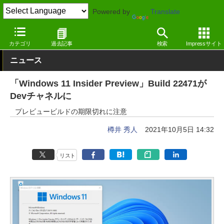
Powered by
Translate
窓の杜
システム・ファイル
システム
Windows
カテゴリ
過去記事
検索
Impressサイト
ニュース
「Windows 11 Insider Preview」Build 22471が
Devチャネルに
プレビュービルドの期限切れに注意
樽井 秀人
2021年10月5日 14:32
リスト