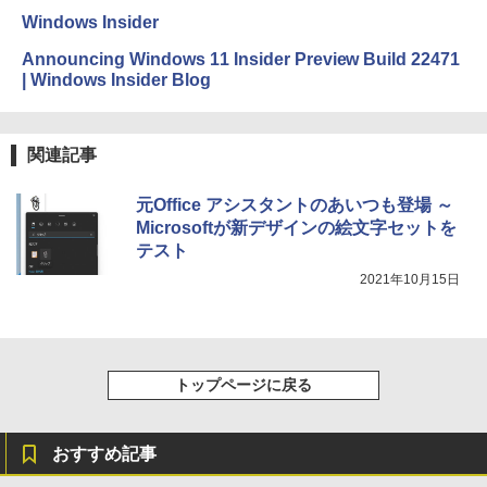
ードウェア・市販ソフトウェアのパーフ
インゲームコード】 ロブロックス | オン
Windows Insider
ェクトリストと最新エミュレータ紹介
ラインコード版
Amazon Kindle Colorsoft | 16GBストレ
Announcing Windows 11 Insider Preview Build 22471
ージ、防水、7インチカラーディスプレ
￥1,600
￥3,200
| Windows Insider Blog
イ、色調調節ライト、最大8週間持続バッ
テリー、広告無し、ブラック (2025年発
売)
1冊ですべて身につくHTML & CSSとWe
Robloxギフトカード - 1000 Robux 【限
bデザイン入門講座［第2版］
定バーチャルアイテムを含む】 【オンラ
関連記事
￥39,980
インゲームコード】 ロブロックス |オン
ラインコード版
￥2,326
元Office アシスタントのあいつも登場 ～
New Amazon Kindle Scribe Colorsoft |
￥1,600
Microsoftが新デザインの絵文字セットを
11インチカラーディスプレイ、64GBスト
テスト
レージ、ノート機能搭載、明るさ自動調
整、色調調節ライト、プレミアムペン付
2021年10月15日
き、グラファイト
￥115,980
トップページに戻る
おすすめ記事