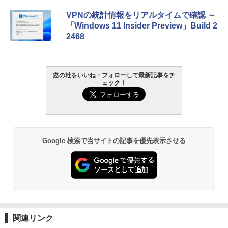
Xbox プリペイドカード 10,000円 デジタ
生成AIパスポート公式テキスト 第４版
Amazon Kindle Paperwhite (16GB) 7イ
VPNの統計情報をリアルタイムで確認 ～
ルコード 【旧 Xbox ギフトカード】 [オ
ンチディスプレイ、色調調節ライト、12
「Windows 11 Insider Preview」Build 2
ンラインコード]
週間持続バッテリー、広告なし、ブラッ
￥1,766
2468
ク
￥10,000
￥27,980
AIイラスト表現辞典: 思い通りの絵を引き
窓の杜をいいね・フォローして最新記事をチ
Robloxギフトカード - 800 Robux 【限
ェック！
出す プロンプトの言葉 AI画像生成シリー
定バーチャルアイテムを含む】 【オンラ
Amazon Kindle - 目に優しい、かさばら
ズ (はぴーイラストLabo)
インゲームコード】 ロブロックス | オン
ない、大きな画面で読みやすい、6週間持
ラインコード版
続バッテリー、6インチディスプレイ電子
書籍リーダー、ブラック、16GB、広告な
￥99
し
￥1,300
￥19,980
ClaudeCode いちばんやさしい 教科書:
Google 検索で当サイトの記事を優先表示させる
非エンジニア 初心者 素人 でも安心 使い
Microsoft Office Home & Business 202
方 マニュアル AI副業にもコンテンツ作成
4(最新 永続版)|オンラインコード版|Wind
にもKindle出版にも！ 非エンジニアのた
ows11、10/mac対応|PC2台
Kindle Paperwhite シグニチャーエディ
めのAIコーディング入門シリーズ
ション (32GB) 7インチディスプレイ、明
るさ自動調整、色調調節ライト、12週間
￥39,582
持続バッテリー、広告なし、メタリック
￥99
ブラック
Robloxギフトカード - 2,000 Robux 【限
関連リンク
￥32,980
FM TOWNS ハイパー・カタログ: 本体ハ
定バーチャルアイテムを含む】 【オンラ