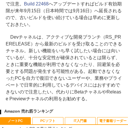
で注意。
Build 22468
へアップデートすればビルド有効期
限が来年9月15日（日本時間では9月16日）へ延長される
ので、古いビルドを使い続けている場合は早めに更新し
ておきたい。
Devチャネルは、アクティブな開発ブランチ（RS_PR
ERELEASE）から最新のビルドを受け取ることのできる
チャネル。新しい機能をいち早く試したい場合には向い
ているが、十分な安定性が確保されているとは限らず、
ときに重要な機能が利用できなくなったり、回避策を必
要とする問題が発生する可能性がある。起動できなくな
ったPCを自力で復旧できないユーザーや、業務やプライ
ベートで日常的に利用しているデバイスにはおすすめで
きないので注意したい。代わりにBetaチャネルやReleas
e Previewチャネルの利用をお勧めする。
Amazon 売れ筋ランキング
ノートPC
PCソフト
IT入門書
電子書籍リーダー