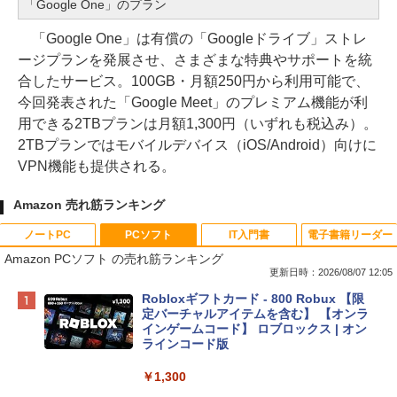
「Google One」のプラン
「Google One」は有償の「Googleドライブ」ストレ
ージプランを発展させ、さまざまな特典やサポートを統
合したサービス。100GB・月額250円から利用可能で、
今回発表された「Google Meet」のプレミアム機能が利
用できる2TBプランは月額1,300円（いずれも税込み）。
2TBプランではモバイルデバイス（iOS/Android）向けに
VPN機能も提供される。
Amazon 売れ筋ランキング
ノートPC
PCソフト
IT入門書
電子書籍リーダー
Amazon PCソフト の売れ筋ランキング
更新日時：2026/08/07 12:05
Apple 2026 MacBook Neo A18 Proチッ
Robloxギフトカード - 800 Robux 【限
プ搭載13インチノートブック：AIとAppl
定バーチャルアイテムを含む】 【オンラ
e Intelligence、Liquid Retinaディスプ
インゲームコード】 ロブロックス | オン
レイ、8GBメモリ、512GB SSD、1080p
ラインコード版
FaceTime HDカメラ、Touch ID - インデ
ィゴ + 3年延長 AppleCare+ for 13インチ
￥1,300
MacBook Neo(A18 Pro)|ダウンロード版