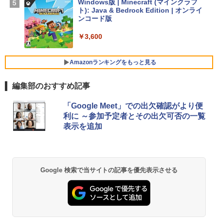
Windows版 | Minecraft (マインクラフ
ト): Java & Bedrock Edition | オンライ
￥129,800
ンコード版
￥3,600
FMV ノートパソコン WE1-K3 (MS 365 P
ersonal/Copilotキー搭載/Win 11/15.6型/
Core i5/16GB/SSD 512GB/ホワイト) FM
Amazonランキングをもっと見る
VWK3E15W_AZ
編集部のおすすめ記事
￥139,880
生成AIパスポート公式テキスト 第４版
Amazon Kindle Paperwhite (16GB) 7イ
「Google Meet」での出欠確認がより便
ンチディスプレイ、色調調節ライト、12
利に ～参加予定者とその出欠可否の一覧
週間持続バッテリー、広告なし、ブラッ
￥1,766
表示を追加
ク
￥22,980
AIイラスト表現辞典: 思い通りの絵を引き
Google 検索で当サイトの記事を優先表示させる
出す プロンプトの言葉 AI画像生成シリー
Amazon Kindle - 目に優しい、かさばら
ズ (はぴーイラストLabo)
ない、大きな画面で読みやすい、6週間持
続バッテリー、6インチディスプレイ電子
書籍リーダー、ブラック、16GB、広告な
￥480
し