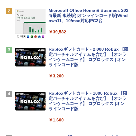
￥162,598
Microsoft Office Home & Business 202
4(最新 永続版)|オンラインコード版|Wind
ows11、10/mac対応|PC2台
tomtoc 360°保護 15.6 16インチ パソコ
ンケース Dell NEC Lavie ASUS HP dyna
￥39,582
book Lenovo対応
￥2,952
Robloxギフトカード - 2,000 Robux 【限
定バーチャルアイテムを含む】 【オンラ
インゲームコード】 ロブロックス | オン
Apple 2026 MacBook Air M5チップ搭載
ラインコード版
13インチノートブック：AIとApple Intell
igence、13.6インチLiquid Retinaディ
￥3,200
スプレイ、24GBユニファイドメモリ、1
TB SSDストレージ、12MPセンターフレ
ームカメラ、日本語キーボード、Touch I
Robloxギフトカード - 1000 Robux 【限
D - ミッドナイト
定バーチャルアイテムを含む】 【オンラ
インゲームコード】 ロブロックス |オン
￥298,901
ラインコード版
￥1,600
【Amazon.co.jp限定】 HP ノートパソコ
ン 15-fd 15.6インチ 16GBメモリ 512GB
SSD インテル Core 5