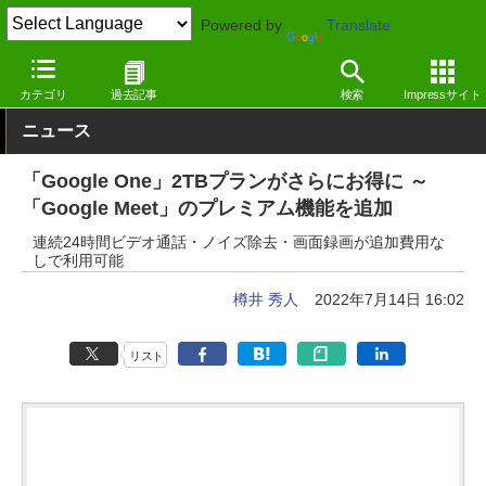
Powered by
Translate
窓の杜
オフィス・ドキュメント
オフィス
Webサービス
カテゴリ
過去記事
検索
Impressサイト
ニュース
「Google One」2TBプランがさらにお得に ～
「Google Meet」のプレミアム機能を追加
連続24時間ビデオ通話・ノイズ除去・画面録画が追加費用な
しで利用可能
樽井 秀人
2022年7月14日 16:02
リスト