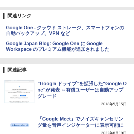
￥16,980
ClaudeCode いちばんやさしい 教科書:
非エンジニア 初心者 素人 でも安心 使い
方 マニュアル AI副業にもコンテンツ作成
関連リンク
にもKindle出版にも！ 非エンジニアのた
Kindle Paperwhite シグニチャーエディ
めのAIコーディング入門シリーズ
ション (32GB) 7インチディスプレイ、明
Google One - クラウド ストレージ、スマートフォンの
るさ自動調整、色調調節ライト、12週間
自動バックアップ、VPN など
持続バッテリー、広告なし、メタリック
￥99
ブラック
Google Japan Blog: Google One に Google
Workspace のプレミアム機能が追加されました
￥27,980
1冊ですべて身につくHTML & CSSとWe
bデザイン入門講座［第2版］
Amazon Kindle Colorsoft | 16GBストレ
￥2,326
関連記事
ージ、防水、7インチカラーディスプレ
イ、色調調節ライト、最大8週間持続バッ
“Google ドライブ”を拡張した“Google O
テリー、広告無し、ブラック (2025年発
売)
ne”が発表 ～有償ユーザーは自動アップ
FM TOWNS ハイパー・カタログ: 本体ハ
ードウェア・市販ソフトウェアのパーフ
グレード
￥31,980
ェクトリストと最新エミュレータ紹介
2018年5月15日
￥1,600
New Amazon Kindle Scribe Colorsoft |
「Google Meet」でノイズキャンセリン
11インチカラーディスプレイ、64GBスト
グ量を音声インジケーターに表示可能に
レージ、ノート機能搭載、明るさ自動調
整、色調調節ライト、プレミアムペン付
2022年8月19日