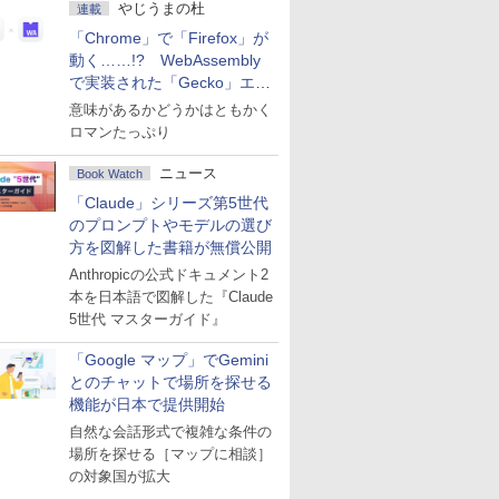
やじうまの杜
連載
「Chrome」で「Firefox」が
動く……!? WebAssembly
で実装された「Gecko」エン
ジン
意味があるかどうかはともかく
ロマンたっぷり
ニュース
Book Watch
「Claude」シリーズ第5世代
のプロンプトやモデルの選び
方を図解した書籍が無償公開
Anthropicの公式ドキュメント2
本を日本語で図解した『Claude
5世代 マスターガイド』
「Google マップ」でGemini
とのチャットで場所を探せる
機能が日本で提供開始
自然な会話形式で複雑な条件の
場所を探せる［マップに相談］
の対象国が拡大