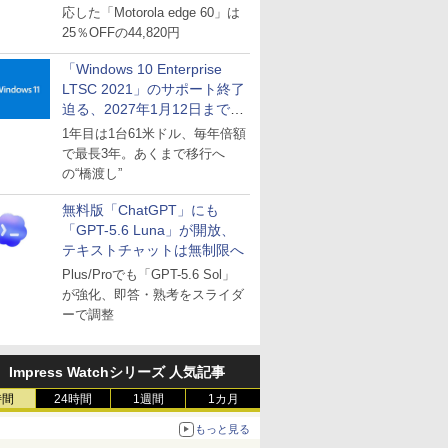
応した「Motorola edge 60」は
25％OFFの44,820円
「Windows 10 Enterprise
LTSC 2021」のサポート終了
迫る、2027年1月12日まで
～ESUは9月1日から販売
1年目は1台61米ドル、毎年倍額
で最長3年。あくまで移行へ
の“橋渡し”
無料版「ChatGPT」にも
「GPT-5.6 Luna」が開放、
テキストチャットは無制限へ
Plus/Proでも「GPT-5.6 Sol」
が強化、即答・熟考をスライダ
ーで調整
Impress Watchシリーズ 人気記事
時間
24時間
1週間
1カ月
もっと見る