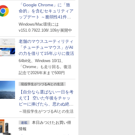
「Google Chrome」に「致
命的」を含むセキュリティア
ップデート ～脆弱性41件に
対処
Windows/Mac環境には
v151.0.7922.108/.109が展開中
老舗のマウスユーティリティ
「チューチューマウス」がAI
の力を借りて15年ぶりに復活
64bit化、Windows 10/11、
「Chrome」も走り回る。復活
記念で2026年末まで500円
現役学生がつづるAIとの生活
【自分なら選ばない一日を考
えて】 空いた午後をチャッ
ピーに捧げたら、思わぬ絶景
に出会った話
～現役学生がつづるAIとの生活
本日みつけたお買い得
連載
情報