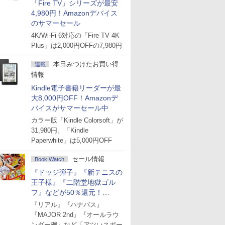
「Fire TV」シリーズが最安
4,980円！Amazonデバイス
のサマーセール
4K/Wi-Fi 6対応の「Fire TV 4K
Plus」は2,000円OFFの7,980円
本日みつけたお買い得
連載
情報
Kindle電子書籍リーダーが最
大8,000円OFF！Amazonデ
バイスがサマーセール中
カラー版「Kindle Colorsoft」が
31,980円。「Kindle
Paperwhite」は5,000円OFF
セール情報
Book Watch
『ドッジ弾子』『新テニスの
王子様』『二階堂地獄ゴル
フ』などが50％還元！
Amazonマンガ週末セール
『リアル』『ハナバス』
『MAJOR 2nd』『オールラウ
ンダー廻』など「アツいスポー