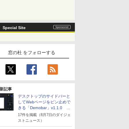
Special Site
窓の杜 をフォローする
新記事
デスクトップのサイドバーと
してWebページをピン止めで
きる「Demobar」v1.1.0 ほ
か
17件を掲載（8月7日のダイジェ
ストニュース）