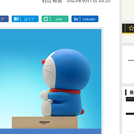
石山 裕規
2023年9月7日 10:55
ェア
はてブ
note
LinkedIn
最