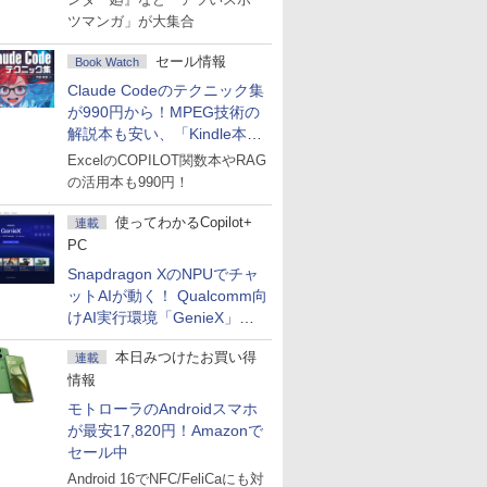
ツマンガ」が大集合
セール情報
Book Watch
Claude Codeのテクニック集
が990円から！MPEG技術の
解説本も安い、「Kindle本サ
マーセール」第2弾開始！
ExcelのCOPILOT関数本やRAG
の活用本も990円！
使ってわかるCopilot+
連載
PC
Snapdragon XのNPUでチャ
ットAIが動く！ Qualcomm向
けAI実行環境「GenieX」を
試してみた
本日みつけたお買い得
連載
情報
モトローラのAndroidスマホ
が最安17,820円！Amazonで
セール中
Android 16でNFC/FeliCaにも対