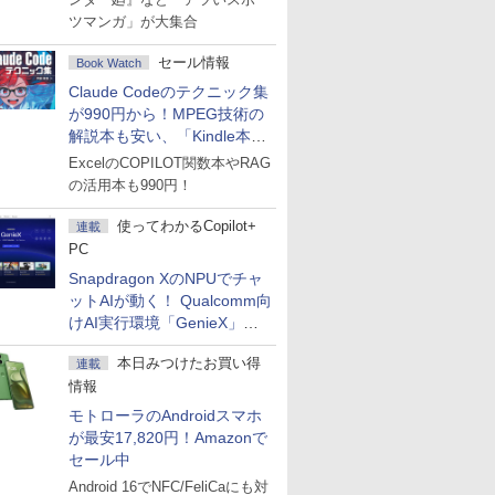
ツマンガ」が大集合
セール情報
Book Watch
Claude Codeのテクニック集
が990円から！MPEG技術の
解説本も安い、「Kindle本サ
マーセール」第2弾開始！
ExcelのCOPILOT関数本やRAG
の活用本も990円！
使ってわかるCopilot+
連載
PC
Snapdragon XのNPUでチャ
ットAIが動く！ Qualcomm向
けAI実行環境「GenieX」を
試してみた
本日みつけたお買い得
連載
情報
モトローラのAndroidスマホ
が最安17,820円！Amazonで
セール中
Android 16でNFC/FeliCaにも対