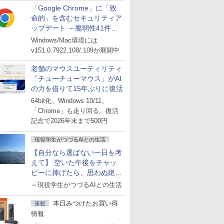
「Google Chrome」に「致
命的」を含むセキュリティア
ップデート ～脆弱性41件に
対処
Windows/Mac環境には
v151.0.7922.108/.109が展開中
老舗のマウスユーティリティ
「チューチューマウス」がAI
の力を借りて15年ぶりに復活
64bit化、Windows 10/11、
「Chrome」も走り回る。復活
記念で2026年末まで500円
現役学生がつづるAIとの生活
【自分なら選ばない一日を考
えて】 空いた午後をチャッ
ピーに捧げたら、思わぬ絶景
に出会った話
～現役学生がつづるAIとの生活
本日みつけたお買い得
連載
情報