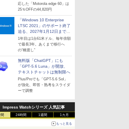
応した「Motorola edge 60」は
25％OFFの44,820円
「Windows 10 Enterprise
LTSC 2021」のサポート終了
迫る、2027年1月12日まで
～ESUは9月1日から販売
1年目は1台61米ドル、毎年倍額
で最長3年。あくまで移行へ
の“橋渡し”
無料版「ChatGPT」にも
「GPT-5.6 Luna」が開放、
テキストチャットは無制限へ
Plus/Proでも「GPT-5.6 Sol」
が強化、即答・熟考をスライダ
ーで調整
Impress Watchシリーズ 人気記事
時間
24時間
1週間
1カ月
もっと見る