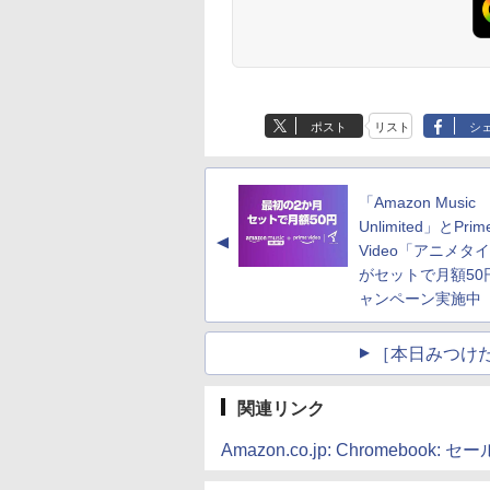
ポスト
リスト
シ
「Amazon Music
Unlimited」とPrim
▲
Video「アニメタ
がセットで月額50
ャンペーン実施中
［本日みつけ
関連リンク
Amazon.co.jp: Chromebook: 