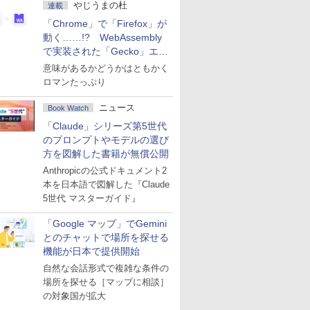
やじうまの杜
連載
「Chrome」で「Firefox」が
動く……!? WebAssembly
で実装された「Gecko」エン
ジン
意味があるかどうかはともかく
ロマンたっぷり
ニュース
Book Watch
「Claude」シリーズ第5世代
のプロンプトやモデルの選び
方を図解した書籍が無償公開
Anthropicの公式ドキュメント2
本を日本語で図解した『Claude
5世代 マスターガイド』
「Google マップ」でGemini
とのチャットで場所を探せる
機能が日本で提供開始
自然な会話形式で複雑な条件の
場所を探せる［マップに相談］
の対象国が拡大