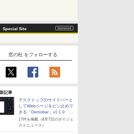
Special Site
窓の杜 をフォローする
新記事
デスクトップのサイドバーと
してWebページをピン止めで
きる「Demobar」v1.1.0 ほ
か
17件を掲載（8月7日のダイジェ
ストニュース）