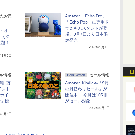
Amazon「Echo Dot」
たお買
「Echo Pop」に専用ド
ラえもんスタンドが登
ディオ
場、9月7日より日本限
e」が2
定発売
放題！
2023年9月7日
3年9月8日
ル情報
セール情報
Book Watch
書籍1万
Amazon Kindle本「9月
イント
の月替わりセール」が
本ポイ
開催中！ 今月は105冊
ン」開
がセール対象
2023年9月6日
3年9月8日