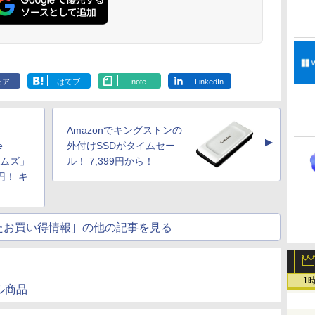
ェア
はてブ
note
LinkedIn
Amazonでキングストンの
▲
e
外付けSSDがタイムセー
イムズ」
ル！ 7,399円から！
円！ キ
たお買い得情報］の他の記事を見る
1
セール商品