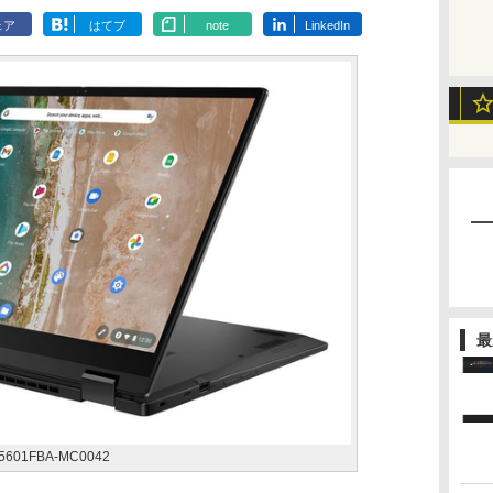
ェア
はてブ
note
LinkedIn
最
X5601FBA-MC0042