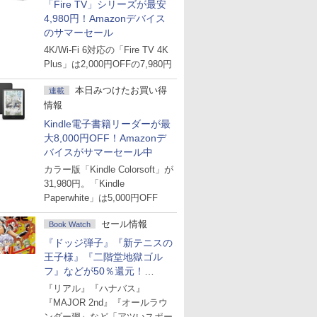
「Fire TV」シリーズが最安
4,980円！Amazonデバイス
のサマーセール
4K/Wi-Fi 6対応の「Fire TV 4K
Plus」は2,000円OFFの7,980円
本日みつけたお買い得
連載
情報
Kindle電子書籍リーダーが最
大8,000円OFF！Amazonデ
バイスがサマーセール中
カラー版「Kindle Colorsoft」が
31,980円。「Kindle
Paperwhite」は5,000円OFF
セール情報
Book Watch
『ドッジ弾子』『新テニスの
王子様』『二階堂地獄ゴル
フ』などが50％還元！
Amazonマンガ週末セール
『リアル』『ハナバス』
『MAJOR 2nd』『オールラウ
ンダー廻』など「アツいスポー