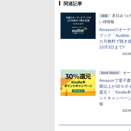
関連記事
本日みつけ
連載
い得情報
Amazonのオー
ブック「Audibl
カ月無料で聴き
10月3日まで!!
202
セー
Book Watch
Amazonで電子
冊以上が30％ポ
還元！「Kindle
ントキャンペー
催
202