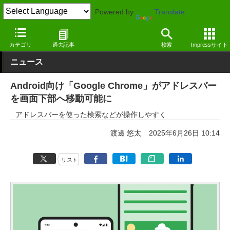
Powered by
Translate
窓の杜
インターネット
Webブラウザー
Android
カテゴリ
過去記事
検索
Impressサイト
ニュース
Android向け「Google Chrome」がアドレスバー
を画面下部へ移動可能に
アドレスバーを使った検索などが操作しやすく
渡邊 悠太
2025年6月26日 10:14
リスト