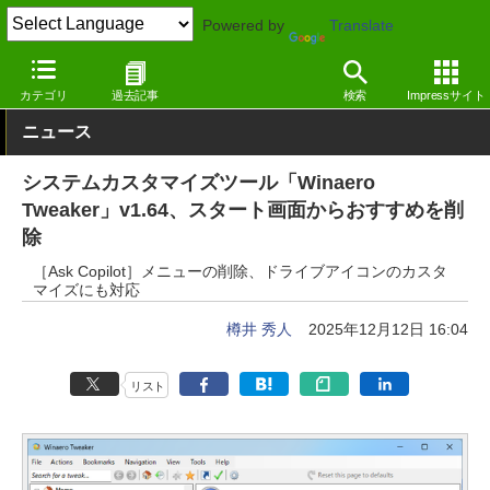
Powered by
Translate
窓の杜
システム・ファイル
デスクトップ
Windows
カテゴリ
過去記事
検索
Impressサイト
ニュース
システムカスタマイズツール「Winaero
Tweaker」v1.64、スタート画面からおすすめを削
除
［Ask Copilot］メニューの削除、ドライブアイコンのカスタ
マイズにも対応
樽井 秀人
2025年12月12日 16:04
リスト