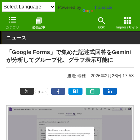
Powered by
Translate
窓の杜
オフィス・ドキュメント
オフィス
Webサービス
カテゴリ
過去記事
検索
Impressサイト
ニュース
「Google Forms」で集めた記述式回答をGemini
が分析してグループ化、グラフ表示可能に
渡邊 瑞穂
2026年2月26日 17:53
リスト