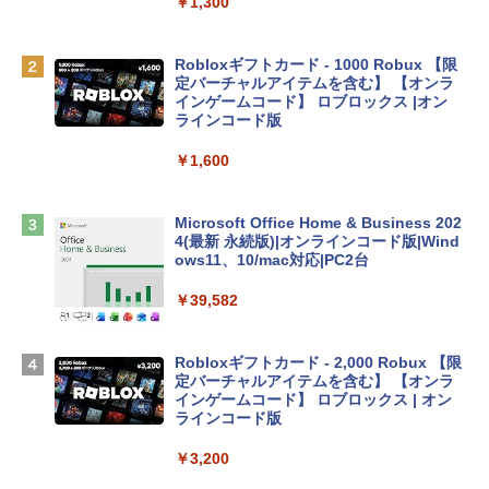
￥1,300
ゴ
￥137,800
Robloxギフトカード - 1000 Robux 【限
定バーチャルアイテムを含む】 【オンラ
インゲームコード】 ロブロックス |オン
tomtoc 360°保護 15.6 16インチ パソコ
ラインコード版
ンケース Dell NEC Lavie ASUS HP dyna
book Lenovo対応
￥1,600
￥2,952
Microsoft Office Home & Business 202
4(最新 永続版)|オンラインコード版|Wind
Apple 2026 MacBook Air M5チップ搭載
ows11、10/mac対応|PC2台
13インチノートブック：AIとApple Intell
igence、13.6インチLiquid Retinaディ
￥39,582
スプレイ、16GBユニファイドメモリ、51
2GB SSDストレージ、12MPセンターフ
レームカメラ、日本語キーボード、Touc
Robloxギフトカード - 2,000 Robux 【限
h ID - ミッドナイト
定バーチャルアイテムを含む】 【オンラ
インゲームコード】 ロブロックス | オン
￥224,800
ラインコード版
￥3,200
【Amazon.co.jp限定】 HP ノートパソコ