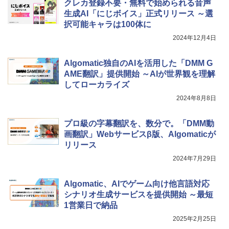
レージ、ノート機能搭載、明るさ自動調
クレカ登録不要・無料で始められる音声
整、色調調節ライト、プレミアムペン付
生成AI「にじボイス」正式リリース ～選
き、グラファイト
択可能キャラは100体に
￥115,980
2024年12月4日
Algomatic独自のAIを活用した「DMM G
AME翻訳」提供開始 ～AIが世界観を理解
してローカライズ
2024年8月8日
プロ級の字幕翻訳を、数分で。「DMM動
画翻訳」Webサービスβ版、Algomaticが
リリース
2024年7月29日
Algomatic、AIでゲーム向け他言語対応
シナリオ生成サービスを提供開始 ～最短
1営業日で納品
2025年2月25日