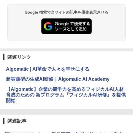
ブラック
1冊ですべて身につくHTML & CSSとWe
Google 検索で当サイトの記事を優先表示させる
￥27,980
bデザイン入門講座［第2版］
￥1,292
Amazon Kindle Paperwhite (16GB) 7イ
ンチディスプレイ、色調調節ライト、12
週間持続バッテリー、広告なし、ブラッ
ク
ClaudeCode いちばんやさしい 教科書:
非エンジニア 初心者 素人 でも安心 使い
関連リンク
￥22,980
方 マニュアル AI副業にもコンテンツ作成
にもKindle出版にも！ 非エンジニアのた
Algomatic | AI革命で人々を幸せにする
めのAIコーディング入門シリーズ
Amazon Kindle Colorsoft | 16GBストレ
超実践型の生成AI研修｜Algomatic AI Academy
￥99
ージ、防水、7インチカラーディスプレ
イ、色調調節ライト、最大8週間持続バッ
【Algomatic】企業の競争力を高めるフィジカルAI人材
テリー、広告無し、ブラック (2025年発
育成のための 新プログラム『フィジカルAI研修』を提供
売)
FM TOWNS ハイパー・カタログ: 本体ハ
開始
ードウェア・市販ソフトウェアのパーフ
￥31,980
ェクトリストと最新エミュレータ紹介
￥1,600
関連記事
New Amazon Kindle Scribe Colorsoft |
11インチカラーディスプレイ、64GBスト