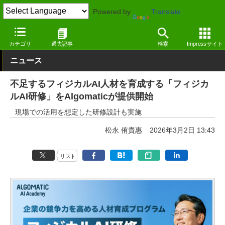
Powered by
Translate
窓の杜
生成AI
その他
カテゴリ
過去記事
検索
Impressサイト
ニュース
不足するフィジカルAI人材を育成する「フィジカ
ルAI研修」をAlgomaticが提供開始
現場での活用を想定した研修設計も実施
松永 侑貴惠
2026年3月2日 13:43
リスト