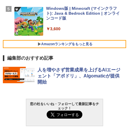
ン 15-fd 15.6インチ 16GBメモリ 512GB
SSD インテル Core 5
Windows版 | Minecraft (マインクラフ
ト): Java & Bedrock Edition | オンライ
￥129,800
ンコード版
￥3,600
FMV ノートパソコン WE1-K3 (MS 365 P
ersonal/Copilotキー搭載/Win 11/15.6型/
Core i5/16GB/SSD 512GB/ホワイト) FM
Amazonランキングをもっと見る
VWK3E15W_AZ
編集部のおすすめ記事
￥139,880
生成AIパスポート公式テキスト 第４版
Amazon Kindle - 目に優しい、かさばら
人を増やさず営業成果を上げるAIエージ
ない、大きな画面で読みやすい、6週間持
ェント「アポドリ」、Algomaticが提供
続バッテリー、6インチディスプレイ電子
￥1,766
開始
書籍リーダー、マッチャ、16GB、広告な
し
￥16,980
AIイラスト表現辞典: 思い通りの絵を引き
窓の杜をいいね・フォローして最新記事をチ
ェック！
出す プロンプトの言葉 AI画像生成シリー
ズ (はぴーイラストLabo)
Kindle Paperwhite シグニチャーエディ
ション (32GB) 7インチディスプレイ、明
るさ自動調整、色調調節ライト、12週間
￥480
持続バッテリー、広告なし、メタリック