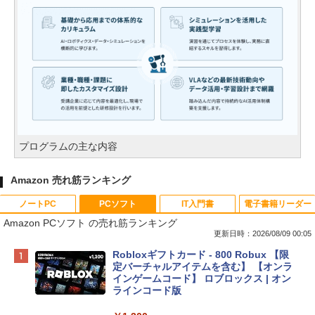
プログラムの主な内容
Amazon 売れ筋ランキング
ノートPC
PCソフト
IT入門書
電子書籍リーダー
Amazon PCソフト の売れ筋ランキング
更新日時：2026/08/09 00:05
Apple 2026 MacBook Neo A18 Proチッ
Robloxギフトカード - 800 Robux 【限
プ搭載13インチノートブック：AIとAppl
定バーチャルアイテムを含む】 【オンラ
e Intelligenceのために設計、Liquid Ret
インゲームコード】 ロブロックス | オン
inaディスプレイ、8GBユニファイドメモ
ラインコード版
リ、512GB SSDストレージ、1080p Fac
eTime HDカメラ、Touch ID - インディ