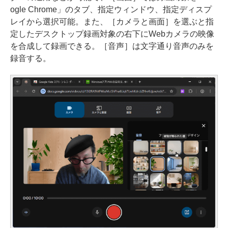
ogle Chrome」のタブ、指定ウィンドウ、指定ディスプ
レイから選択可能。また、［カメラと画面］を選ぶと指
定したデスクトップ録画対象の右下にWebカメラの映像
を合成して録画できる。［音声］は文字通り音声のみを
録音する。