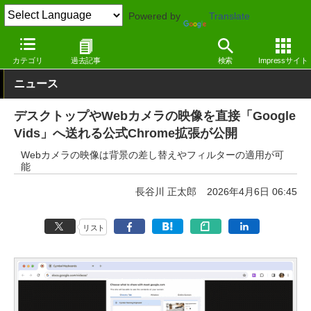
Powered by
Translate
窓の杜
画像・映像・音楽
映像・動画
Google Chrome拡張機能
カテゴリ
過去記事
検索
Impressサイト
ニュース
デスクトップやWebカメラの映像を直接「Google
Vids」へ送れる公式Chrome拡張が公開
Webカメラの映像は背景の差し替えやフィルターの適用が可
能
長谷川 正太郎
2026年4月6日 06:45
リスト