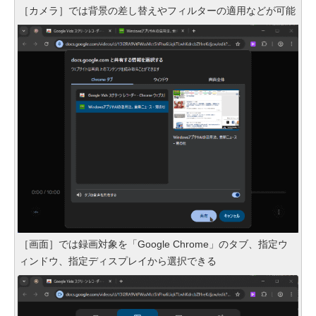
［カメラ］では背景の差し替えやフィルターの適用などが可能
［画面］では録画対象を「Google Chrome」のタブ、指定ウ
ィンドウ、指定ディスプレイから選択できる