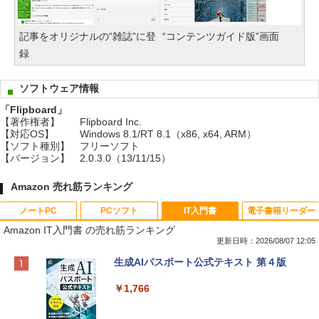
記事をオリジナルの“雑誌”に登
“コンテンツガイド版”画面
録
ソフトウェア情報
「Flipboard」
【著作権者】
Flipboard Inc.
【対応OS】
Windows 8.1/RT 8.1（x86, x64, ARM）
【ソフト種別】
フリーソフト
【バージョン】
2.0.3.0（13/11/15）
Amazon 売れ筋ランキング
ノートPC
PCソフト
IT入門書
電子書籍リーダー
Amazon IT入門書 の売れ筋ランキング
更新日時：2026/08/07 12:05
Apple 2026 MacBook Neo A18 Proチッ
Robloxギフトカード - 800 Robux 【限
生成AIパスポート公式テキスト 第４版
プ搭載13インチノートブック：AIとAppl
定バーチャルアイテムを含む】 【オンラ
e Intelligence、Liquid Retinaディスプ
インゲームコード】 ロブロックス | オン
￥1,766
レイ、8GBメモリ、512GB SSD、1080p
ラインコード版
FaceTime HDカメラ、Touch ID - インデ