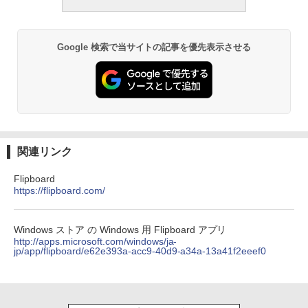
￥16,980
Google 検索で当サイトの記事を優先表示させる
Kindle Paperwhite シグニチャーエディ
ション (32GB) 7インチディスプレイ、明
るさ自動調整、色調調節ライト、12週間
持続バッテリー、広告なし、メタリック
ブラック
￥27,980
関連リンク
Amazon Kindle Colorsoft | 16GBストレ
ージ、防水、7インチカラーディスプレ
Flipboard
イ、色調調節ライト、最大8週間持続バッ
https://flipboard.com/
テリー、広告無し、ブラック (2025年発
売)
Windows ストア の Windows 用 Flipboard アプリ
￥31,980
http://apps.microsoft.com/windows/ja-
jp/app/flipboard/e62e393a-acc9-40d9-a34a-13a41f2eeef0
New Amazon Kindle Scribe Colorsoft |
11インチカラーディスプレイ、64GBスト
レージ、ノート機能搭載、明るさ自動調