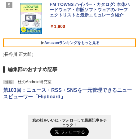
ン 15-fd 15.6インチ 16GBメモリ 512GB
FM TOWNS ハイパー・カタログ: 本体ハ
SSD インテル Core 5
ードウェア・市販ソフトウェアのパーフ
Windows版 | Minecraft (マインクラフ
ェクトリストと最新エミュレータ紹介
ト): Java & Bedrock Edition | オンライ
￥129,800
ンコード版
￥1,600
￥3,600
FMV ノートパソコン WE1-K3 (MS 365 P
ersonal/Copilotキー搭載/Win 11/15.6型/
Amazonランキングをもっと見る
Core i5/16GB/SSD 512GB/ホワイト) FM
VWK3E15W_AZ
（長谷川 正太郎）
￥139,880
Amazon Kindle Paperwhite (16GB) 7イ
編集部のおすすめ記事
ンチディスプレイ、色調調節ライト、12
週間持続バッテリー、広告なし、ブラッ
杜のAndroid研究室
連載
ク
第103回：ニュース・RSS・SNSを一元管理できるニュー
￥22,980
スビューワー「Flipboard」
Amazon Kindle - 目に優しい、かさばら
ない、大きな画面で読みやすい、6週間持
窓の杜をいいね・フォローして最新記事をチ
続バッテリー、6インチディスプレイ電子
ェック！
書籍リーダー、ブラック、16GB、広告な
し