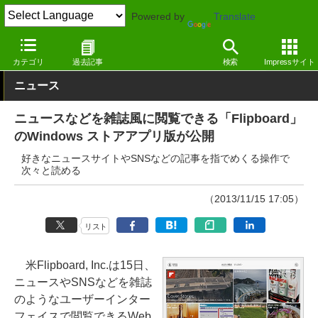
Powered by
Translate
窓の杜
インターネット
インターネット
Windows
カテゴリ
過去記事
検索
Impressサイト
ニュース
ニュースなどを雑誌風に閲覧できる「Flipboard」
のWindows ストアアプリ版が公開
好きなニュースサイトやSNSなどの記事を指でめくる操作で
次々と読める
（2013/11/15 17:05）
リスト
米Flipboard, Inc.は15日、
ニュースやSNSなどを雑誌
のようなユーザーインター
フェイスで閲覧できるWeb