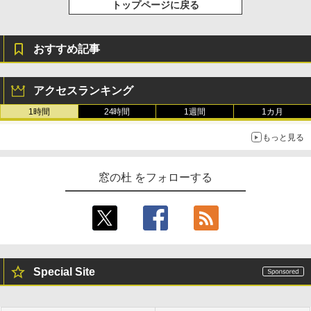
整、色調調節ライト、プレミアムペン付
トップページに戻る
き、グラファイト
￥115,980
おすすめ記事
アクセスランキング
1時間
24時間
1週間
1カ月
もっと見る
窓の杜 をフォローする
Special Site