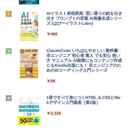
ィゴ + 3年延長 AppleCare+ for 13インチ
￥1,300
MacBook Neo(A18 Pro)|ダウンロード版
AIイラスト表現辞典: 思い通りの絵を引き
￥162,598
出す プロンプトの言葉 AI画像生成シリー
Microsoft Office Home & Business 202
ズ (はぴーイラストLabo)
4(最新 永続版)|オンラインコード版|Wind
ows11、10/mac対応|PC2台
tomtoc 360°保護 15.6 16インチ パソコ
￥480
ンケース Dell NEC Lavie ASUS HP dyna
￥39,582
book Lenovo対応
ClaudeCode いちばんやさしい 教科書:
￥2,952
非エンジニア 初心者 素人 でも安心 使い
Robloxギフトカード - 2,000 Robux 【限
方 マニュアル AI副業にもコンテンツ作成
定バーチャルアイテムを含む】 【オンラ
にもKindle出版にも！ 非エンジニアのた
インゲームコード】 ロブロックス | オン
めのAIコーディング入門シリーズ
Apple 2026 MacBook Air M5チップ搭載
ラインコード版
13インチノートブック：AIとApple Intell
igence、13.6インチLiquid Retinaディ
￥99
￥3,200
スプレイ、24GBユニファイドメモリ、1
TB SSDストレージ、12MPセンターフレ
ームカメラ、日本語キーボード、Touch I
1冊ですべて身につくHTML & CSSとWe
Robloxギフトカード - 1000 Robux 【限
D - ミッドナイト
bデザイン入門講座［第2版］
定バーチャルアイテムを含む】 【オンラ
インゲームコード】 ロブロックス |オン
￥298,901
ラインコード版
￥2,326
￥1,600
【Amazon.co.jp限定】 HP ノートパソコ