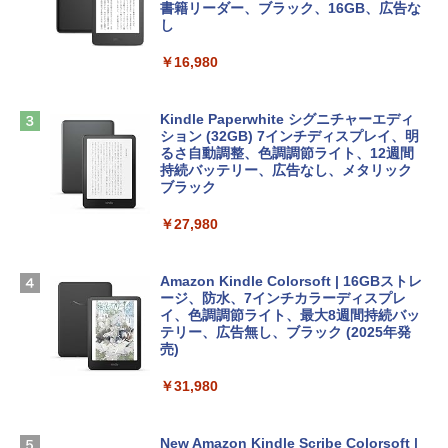
tomtoc 360°保護 15.6 16インチ パソコ
書籍リーダー、ブラック、16GB、広告な
￥480
ンケース Dell NEC Lavie ASUS HP dyna
し
￥39,582
book Lenovo対応
￥16,980
ClaudeCode いちばんやさしい 教科書:
￥2,952
非エンジニア 初心者 素人 でも安心 使い
Robloxギフトカード - 2,000 Robux 【限
方 マニュアル AI副業にもコンテンツ作成
定バーチャルアイテムを含む】 【オンラ
にもKindle出版にも！ 非エンジニアのた
インゲームコード】 ロブロックス | オン
Kindle Paperwhite シグニチャーエディ
めのAIコーディング入門シリーズ
Apple 2026 MacBook Air M5チップ搭載
ラインコード版
ション (32GB) 7インチディスプレイ、明
13インチノートブック：AIとApple Intell
るさ自動調整、色調調節ライト、12週間
igence、13.6インチLiquid Retinaディ
持続バッテリー、広告なし、メタリック
￥99
￥3,200
スプレイ、24GBユニファイドメモリ、1
ブラック
TB SSDストレージ、12MPセンターフレ
ームカメラ、日本語キーボード、Touch I
￥27,980
1冊ですべて身につくHTML & CSSとWe
Robloxギフトカード - 1000 Robux 【限
D - ミッドナイト
bデザイン入門講座［第2版］
定バーチャルアイテムを含む】 【オンラ
インゲームコード】 ロブロックス |オン
￥298,901
ラインコード版
Amazon Kindle Colorsoft | 16GBストレ
￥2,326
ージ、防水、7インチカラーディスプレ
イ、色調調節ライト、最大8週間持続バッ
￥1,600
【Amazon.co.jp限定】 HP ノートパソコ
テリー、広告無し、ブラック (2025年発
ン 15-fd 15.6インチ 16GBメモリ 512GB
売)
FM TOWNS ハイパー・カタログ: 本体ハ
SSD インテル Core 5
ードウェア・市販ソフトウェアのパーフ
Windows版 | Minecraft (マインクラフ
￥31,980
ェクトリストと最新エミュレータ紹介
ト): Java & Bedrock Edition | オンライ
￥129,800
ンコード版
￥1,600
New Amazon Kindle Scribe Colorsoft |
￥3,600