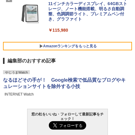
FMV ノートパソコン WE1-K3 (MS 365 P
11インチカラーディスプレイ、64GBスト
ersonal/Copilotキー搭載/Win 11/15.6型/
レージ、ノート機能搭載、明るさ自動調
Core i5/16GB/SSD 512GB/ホワイト) FM
整、色調調節ライト、プレミアムペン付
VWK3E15W_AZ
き、グラファイト
￥139,880
￥115,980
Amazonランキングをもっと見る
編集部のおすすめ記事
やじうまWatch
なるほどその手が！ Google検索で低品質なブログやキ
ュレーションサイトを除外する小技
INTERNET Watch
窓の杜をいいね・フォローして最新記事をチ
ェック！