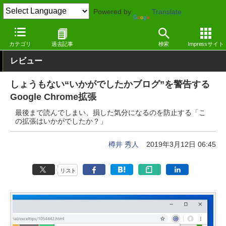
Powered by
Translate
窓の杜
インターネット
インターネット
Google Chrome拡張
カテゴリ
過去記事
検索
Impressサイト
レビュー
しょうもない“いかがでしたかブログ”を警告する
Google Chrome拡張
最後まで読んでしまい、損した気分になるのを防止する「こ
の拡張はいかがでしたか？」
樽井 秀人
2019年3月12日 06:45
リスト