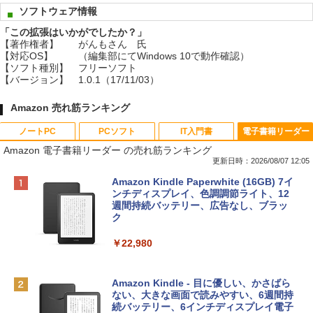
ソフトウェア情報
「この拡張はいかがでしたか？」
【著作権者】
がんもさん 氏
【対応OS】
（編集部にてWindows 10で動作確認）
【ソフト種別】
フリーソフト
【バージョン】
1.0.1（17/11/03）
Amazon 売れ筋ランキング
ノートPC
PCソフト
IT入門書
電子書籍リーダー
Amazon 電子書籍リーダー の売れ筋ランキング
更新日時：2026/08/07 12:05
Apple 2026 MacBook Neo A18 Proチッ
Robloxギフトカード - 800 Robux 【限
生成AIパスポート公式テキスト 第４版
Amazon Kindle Paperwhite (16GB) 7イ
プ搭載13インチノートブック：AIとAppl
定バーチャルアイテムを含む】 【オンラ
ンチディスプレイ、色調調節ライト、12
e Intelligence、Liquid Retinaディスプ
インゲームコード】 ロブロックス | オン
週間持続バッテリー、広告なし、ブラッ
￥1,766
レイ、8GBメモリ、512GB SSD、1080p
ラインコード版
ク
FaceTime HDカメラ、Touch ID - インデ
ィゴ + 3年延長 AppleCare+ for 13インチ
￥1,300
￥22,980
MacBook Neo(A18 Pro)|ダウンロード版
AIイラスト表現辞典: 思い通りの絵を引き
￥162,598
出す プロンプトの言葉 AI画像生成シリー
Microsoft Office Home & Business 202
Amazon Kindle - 目に優しい、かさばら
ズ (はぴーイラストLabo)
4(最新 永続版)|オンラインコード版|Wind
ない、大きな画面で読みやすい、6週間持
ows11、10/mac対応|PC2台
続バッテリー、6インチディスプレイ電子