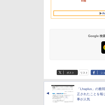
￥137,800
￥10,000
￥2,952
￥1,300
￥99
AIとApple
ラインコード]
dynabook Lenovo
ンゲームコード】 ロ
ズ (はぴーイラスト
Intelligenceのために
対応
ブロックス | オンラ
Labo)
設計、Liquid Retina
インコード版
A
ディスプレイ、8GB
ユニファイドメモ
リ、512GB SSDスト
レージ、1080p
FaceTime HDカメ
ラ、Touch ID - イン
Google
ディゴ
Amazon Kindle
Amazon Kindle - 目
Paperwhite (16GB)
に優しい、かさばら
7インチディスプレ
ない、大きな画面で
ポスト
リスト
シ
イ、色調調節ライ
読みやすい、6週間
￥27,980
￥19,980
ト、12週間持続バッ
続バッテリー、6イ
テリー、広告なし、
チディスプレイ電子
ブラック
書籍リーダー、ブラ
「Lhaplus」の脆
ック、16GB、広告
▲
し
正されたことを報
事が人気