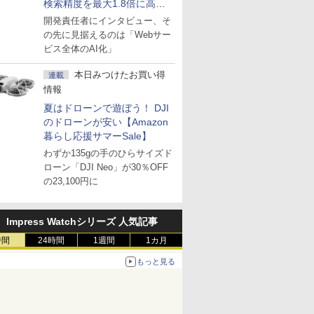
検索精度を最大1.8倍に高め
た「GMO AI RAG」は無償の
開発責任者にインタビュー、そ
OSS版で「1社1RAG」を目
の先に見据えるのは「Webサー
指す
ビス全体のAI化」
本日みつけたお買い得
連載
情報
夏はドローンで遊ぼう！ DJI
のドローンが安い【Amazon
暮らし応援サマーSale】
わずか135gの手のひらサイズド
ローン「DJI Neo」が30％OFF
の23,100円に
Impress Watchシリーズ 人気記事
時間
24時間
1週間
1カ月
もっと見る