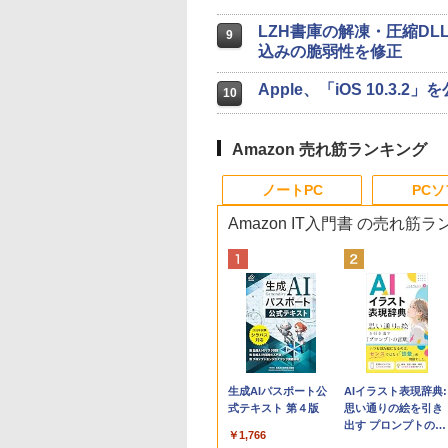
LZH書庫の解凍・圧縮DLL
9
込みの脆弱性を修正
Apple、「iOS 10.3
10
Amazon 売れ筋ランキング
ノートPC
PC
Amazon IT入門書 の売れ筋
Apple 2026
Xbox プリペイドカ
生成AIパスポート公
tomtoc 360°保護
Robloxギフトカード
AIイラスト表現辞典:
MacBook Neo A18
ード 10,000円 デジタ
式テキスト 第４版
15.6 16インチ パソ
- 800 Robux 【限定
思い通りの絵を引き
Proチップ搭載13イ
ルコード 【旧 Xbox
ンケース Dell NEC
バーチャルアイテム
出す プロンプトの言
￥1,766
ンチノートブック：
ギフトカード】 [オン
Lavie ASUS HP
を含む】 【オンライ
葉 AI画像生成シリー