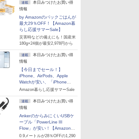
本日みつけたお買い得
連載
情報
by Amazonのパックごはんが
最大29％OFF！【Amazon暮
らし応援サマーSale】
災害時などの備えにも！国産米
180g×24個が最安2,978円から
本日みつけたお買い得
連載
情報
【今日までセール！】
iPhone、AirPods、Apple
Watchが安い、「iPhone
Air」256GB版が139,800円な
Amazon暮らし応援サマーSale
ど
本日みつけたお買い得
連載
情報
AnkerのからみにくいUSBケ
ーブル「PowerLine III
Flow」が安い！【Amazon暮
らし応援サマーSale】
0.9メートルが28％OFFの1,290