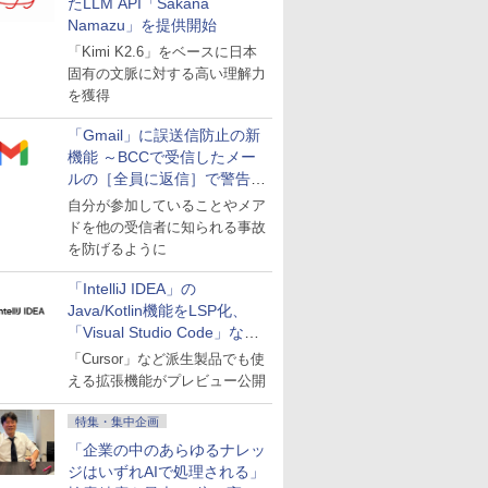
たLLM API「Sakana
Namazu」を提供開始
「Kimi K2.6」をベースに日本
固有の文脈に対する高い理解力
を獲得
「Gmail」に誤送信防止の新
機能 ～BCCで受信したメー
ルの［全員に返信］で警告を
表示
自分が参加していることやメア
ドを他の受信者に知られる事故
を防げるように
「IntelliJ IDEA」の
Java/Kotlin機能をLSP化、
「Visual Studio Code」など
にも開放
「Cursor」など派生製品でも使
える拡張機能がプレビュー公開
特集・集中企画
「企業の中のあらゆるナレッ
ジはいずれAIで処理される」