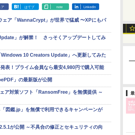
ェア
はてブ
note
LinkedIn
ウェア「WannaCrypt」が世界で猛威 〜XPにもパ
tors Update」が解禁！ さっそくアップデートしてみ
「Windows 10 Creators Update」へ更新してみた
を発表！プライム会員なら最安4,980円で購入可能
bePDF」の最新版が公開
ウェア対策ソフト「RansomFree」を無償提供 ～
最
「図鑑.jp」を無償で利用できるキャンペーンが
r」v2.2.5.1が公開 ～不具合の修正とセキュリティの向