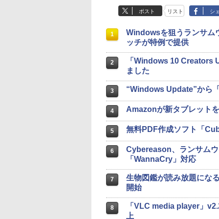
ポスト
リスト
シ
Windowsを狙うランサム
1
ッチが特例で提供
「Windows 10 Crea
2
ました
“Windows Update”から
3
Amazonが新タブレット
4
無料PDF作成ソフト「Cu
5
Cybereason、ランサム
6
「WannaCry」対応
生物図鑑が読み放題になる
7
開始
「VLC media playe
8
上