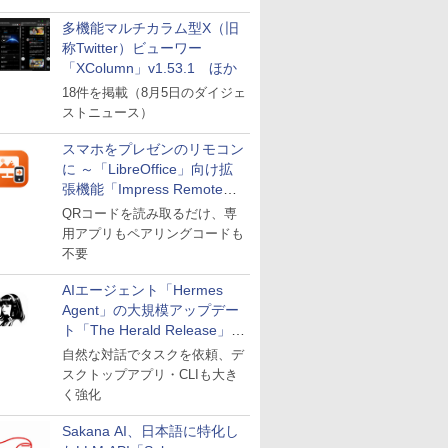
多機能マルチカラム型X（旧
称Twitter）ビューワー
「XColumn」v1.53.1 ほか
18件を掲載（8月5日のダイジェ
ストニュース）
スマホをプレゼンのリモコン
に ～「LibreOffice」向け拡
張機能「Impress Remote」
が公開
QRコードを読み取るだけ、専
用アプリもペアリングコードも
不要
AIエージェント「Hermes
Agent」の大規模アップデー
ト「The Herald Release」が
公開
自然な対話でタスクを依頼、デ
スクトップアプリ・CLIも大き
く強化
Sakana AI、日本語に特化し