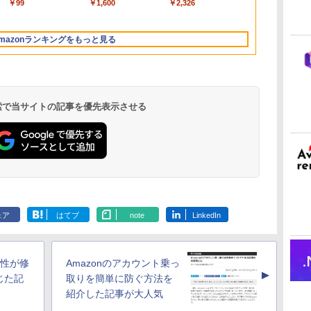
￥298,901
￥39,582
￥99
￥129,800
￥3,200
￥1,600
￥119,800
￥1,600
￥2,326
Apple Intelligence、
版|Windows11、
マニュアル AI副業に
512GB SSD インテ
インゲームコード】
フェクトリストと最
型/Core i5/16GB/SSD
ムコード】 ロブロック
13.6インチLiquid
10/mac対応|PC2台
もコンテンツ作成に
ル Core 5
ロブロックス | オン
新エミュレータ紹介
512GB/ホワイト)
ス |オンラインコード
Retinaディスプレ
もKindle出版にも！
ラインコード版
FMVWK3E15W_AZ
版
mazonランキングをもっと見る
イ、24GBユニファイ
非エンジニアのため
ドメモリ、1TB SSD
のAIコーディング入
ストレージ、12MPセ
門シリーズ
ンターフレームカメ
ラ、日本語キーボー
ド、Touch ID - スカ
 検索で当サイトの記事を優先表示させる
イブルー
Kindle Paperwhite
Amazon Kindle
New Amazon Kindle
シグニチャーエディ
Colorsoft | 16GBス
Scribe Colorsoft | 11
ション (32GB) 7イン
トレージ、防水、7イ
インチカラーディスプ
ェア
はてブ
note
LinkedIn
持
チディスプレイ、明
ンチカラーディスプ
レイ、64GBストレー
￥32,980
￥39,980
￥115,980
ン
るさ自動調整、色調
レイ、色調調節ライ
ジ、ノート機能搭載、
調節ライト、12週間
ト、最大8週間持続バ
明るさ自動調整、色調
持続バッテリー、広
ッテリー、広告無
調節ライト、プレミア
弱性が修
Amazonのアカウント乗っ
な
告なし、メタリック
し、ブラック (2025
ムペン付き、グラファ
▲
ブラック
年発売)
イト
じた記
取りを簡単に防ぐ方法を
紹介した記事が大人気