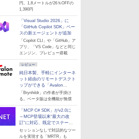
円。1,8メートルが26％OFFの
1,390円
「Visual Studio 2026」に
「GitHub Copilot SDK」ベー
スの新エージェントが追加
「Copilot CLI」や「GitHub」ア
プリ、「VS Code」などと同じ
エンジン、プレビュー搭載
レビュー
純日本製、手軽にインターネ
ット経由のリモートデスクト
ップができる「Avalon
remote」
「Brynhildr」の作者が手掛け
る。ベータ版は全機能が無償
「MCP C# SDK」がv2.0に
～MCP登場以来“最大の改
訂”に対応、既定でステート
レスへ
セッションなしで対話的なツー
ルを実現する「MRTR」も