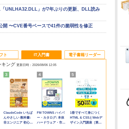
「UNLHA32.DLL」が7年ぶりの更新、DLL読み
.2」を公開 〜CVE番号ベースで41件の脆弱性を修正
ソフト
IT入門書
電子書籍リーダー
ランキング
更新日時：2026/08/06 12:05
Apple 2026
Microsoft Office
ClaudeCode いちば
【Amazon.co.jp限
Robloxギフトカード
FM TOWNS ハイパ
FMV ノートパソコン
Robloxギフトカード -
1冊ですべて身につく
コ
MacBook Air M5チ
Home & Business
んやさしい 教科書:
定】 HP ノートパソ
- 2,000 Robux 【限
ー・カタログ: 本体
WE1-K3 (MS 365
1000 Robux 【限定バ
HTML & CSSとWebデ
ップ搭載13インチノ
2024(最新 永続版)|オ
非エンジニア 初心者
コン 15-fd 15.6イン
定バーチャルアイテ
ハードウェア・市販
Personal/Copilotキー
ーチャルアイテムを含
ザイン入門講座［第2
ートブック：AIと
ンラインコード
素人 でも安心 使い方
チ 16GBメモリ
ムを含む】 【オンラ
ソフトウェアのパー
搭載/Win 11/15.6
む】 【オンラインゲー
版］