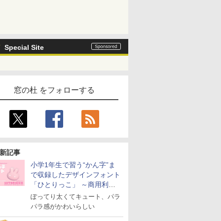
Special Site
窓の杜 をフォローする
新記事
小学1年生で習う“かん字”ま
で収録したデザインフォント
「ひとりっこ」 ～商用利用
OK
ぽってり太くてキュート、パラ
パラ感がかわいらしい