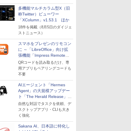
多機能マルチカラム型X（旧
称Twitter）ビューワー
「XColumn」v1.53.1 ほか
18件を掲載（8月5日のダイジェ
ストニュース）
スマホをプレゼンのリモコン
に ～「LibreOffice」向け拡
張機能「Impress Remote」
が公開
QRコードを読み取るだけ、専
用アプリもペアリングコードも
不要
AIエージェント「Hermes
Agent」の大規模アップデー
ト「The Herald Release」が
公開
自然な対話でタスクを依頼、デ
スクトップアプリ・CLIも大き
く強化
Sakana AI、日本語に特化し