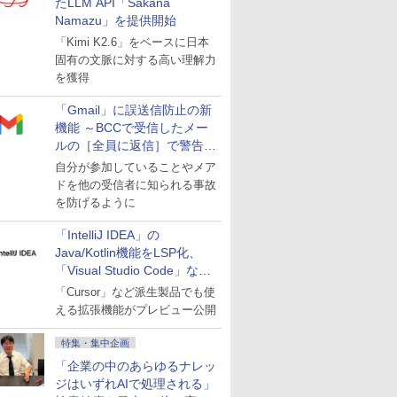
たLLM API「Sakana
Namazu」を提供開始
「Kimi K2.6」をベースに日本
固有の文脈に対する高い理解力
を獲得
「Gmail」に誤送信防止の新
機能 ～BCCで受信したメー
ルの［全員に返信］で警告を
表示
自分が参加していることやメア
ドを他の受信者に知られる事故
を防げるように
「IntelliJ IDEA」の
Java/Kotlin機能をLSP化、
「Visual Studio Code」など
にも開放
「Cursor」など派生製品でも使
える拡張機能がプレビュー公開
特集・集中企画
「企業の中のあらゆるナレッ
ジはいずれAIで処理される」