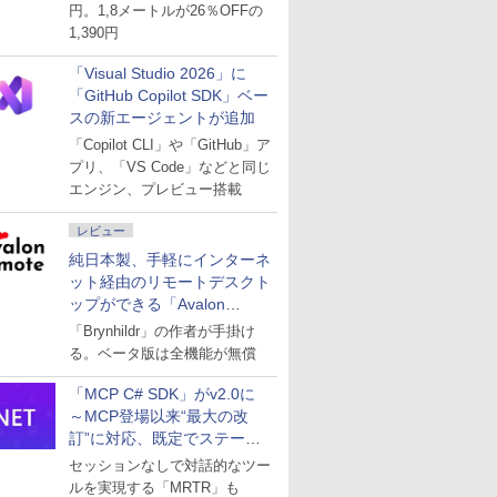
円。1,8メートルが26％OFFの
1,390円
「Visual Studio 2026」に
「GitHub Copilot SDK」ベー
スの新エージェントが追加
「Copilot CLI」や「GitHub」ア
プリ、「VS Code」などと同じ
エンジン、プレビュー搭載
レビュー
純日本製、手軽にインターネ
ット経由のリモートデスクト
ップができる「Avalon
remote」
「Brynhildr」の作者が手掛け
る。ベータ版は全機能が無償
「MCP C# SDK」がv2.0に
～MCP登場以来“最大の改
訂”に対応、既定でステート
レスへ
セッションなしで対話的なツー
ルを実現する「MRTR」も