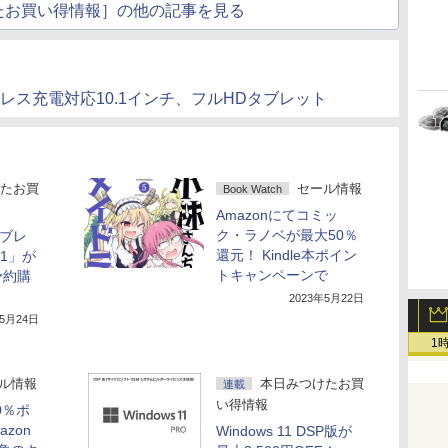
たお買い得情報］の他の記事を見る
us - ワイヤレス充電対応10.1インチ、フルHDタブレット
たお買
セール情報
Book Watch
Amazonにてコミッ
ク・ラノベが最大50％
タブレ
還元！ Kindle本ポイン
11」が
トキャンペーンで
予約購
2023年5月22日
年5月24日
1
ル情報
本日みつけたお買
連載
い得情報
50％ポ
zon
Windows 11 DSP版が