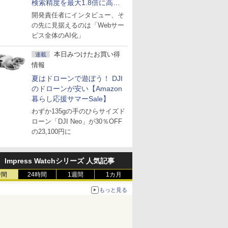
検索精度を最大1.8倍に高め
た「GMO AI RAG」は無償の
開発責任者にインタビュー、そ
OSS版で「1社1RAG」を目
の先に見据えるのは「Webサー
指す
ビス全体のAI化」
本日みつけたお買い得
連載
情報
夏はドローンで遊ぼう！ DJI
のドローンが安い【Amazon
暮らし応援サマーSale】
わずか135gの手のひらサイズド
ローン「DJI Neo」が30％OFF
の23,100円に
Impress Watchシリーズ 人気記事
時間
24時間
1週間
1カ月
もっと見る