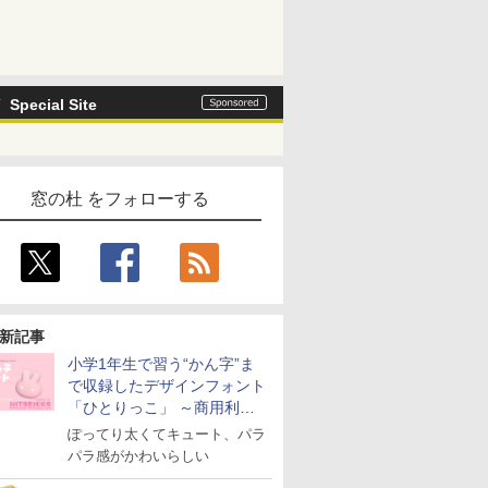
Special Site
窓の杜 をフォローする
新記事
小学1年生で習う“かん字”ま
で収録したデザインフォント
「ひとりっこ」 ～商用利用
OK
ぽってり太くてキュート、パラ
パラ感がかわいらしい