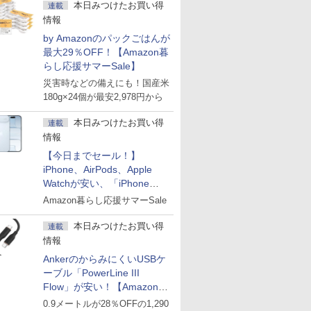
本日みつけたお買い得
連載
情報
by Amazonのパックごはんが
最大29％OFF！【Amazon暮
らし応援サマーSale】
災害時などの備えにも！国産米
180g×24個が最安2,978円から
本日みつけたお買い得
連載
情報
【今日までセール！】
iPhone、AirPods、Apple
Watchが安い、「iPhone
Air」256GB版が139,800円な
Amazon暮らし応援サマーSale
ど
本日みつけたお買い得
連載
情報
AnkerのからみにくいUSBケ
ーブル「PowerLine III
Flow」が安い！【Amazon暮
らし応援サマーSale】
0.9メートルが28％OFFの1,290