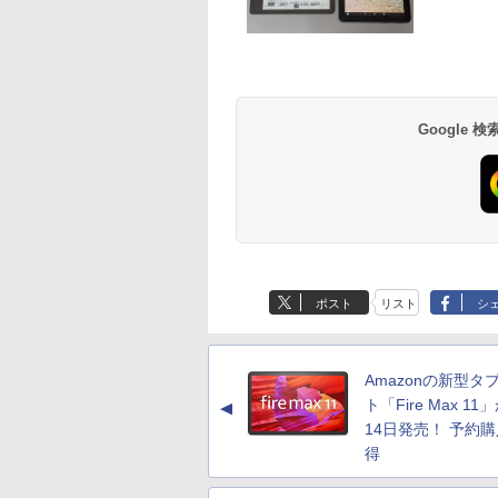
Google
ポスト
リスト
シ
Amazonの新型タ
ト「Fire Max 11
▲
14日発売！ 予約
得