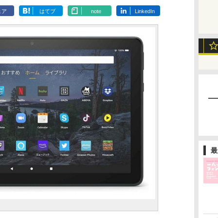
ェア
はてブ
note
LinkedIn
最