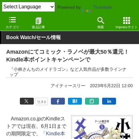
Powered by
Translate
窓の杜
電子書籍・本
漫画
Kindle
カテゴリ
過去記事
検索
Impressサイト
Book Watch/セール情報
Amazonにてコミック・ラノベが最大50％還元！
Kindle本ポイントキャンペーンで
『小林さんちのメイドラゴン』など人気作品が多数ラインナ
ップ
アイティースリー
2023年5月22日 12:00
リスト
Amazon.co.jpのKindleス
トアでは現在、6月1日まで
の期間限定で、「
Kindle本