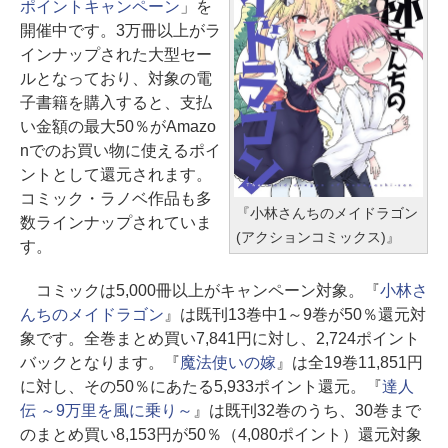
ポイントキャンペーン
」を
開催中です。3万冊以上がラ
インナップされた大型セー
ルとなっており、対象の電
子書籍を購入すると、支払
い金額の最大50％がAmazo
nでのお買い物に使えるポイ
ントとして還元されます。
コミック・ラノベ作品も多
『小林さんちのメイドラゴン
数ラインナップされていま
(アクションコミックス)』
す。
コミックは5,000冊以上がキャンペーン対象。『
小林さ
んちのメイドラゴン
』は既刊13巻中1～9巻が50％還元対
象です。全巻まとめ買い7,841円に対し、2,724ポイント
バックとなります。『
魔法使いの嫁
』は全19巻11,851円
に対し、その50％にあたる5,933ポイント還元。『
達人
伝 ～9万里を風に乗り～
』は既刊32巻のうち、30巻まで
のまとめ買い8,153円が50％（4,080ポイント）還元対象