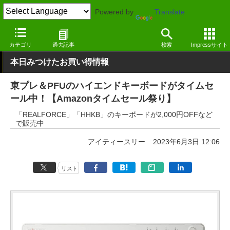
Powered by
Translate
窓の杜
システム・ファイル
ハードウェア
その他
カテゴリ
過去記事
検索
Impressサイト
本日みつけたお買い得情報
東プレ＆PFUのハイエンドキーボードがタイムセ
ール中！【Amazonタイムセール祭り】
「REALFORCE」「HHKB」のキーボードが2,000円OFFなど
で販売中
アイティースリー
2023年6月3日 12:06
リスト