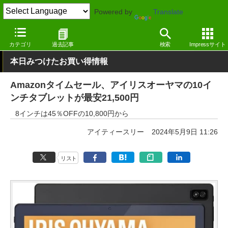
Powered by
Translate
窓の杜
システム・ファイル
ハードウェア
Android
カテゴリ
過去記事
検索
Impressサイト
本日みつけたお買い得情報
Amazonタイムセール、アイリスオーヤマの10イ
ンチタブレットが最安21,500円
8インチは45％OFFの10,800円から
アイティースリー
2024年5月9日 11:26
リスト