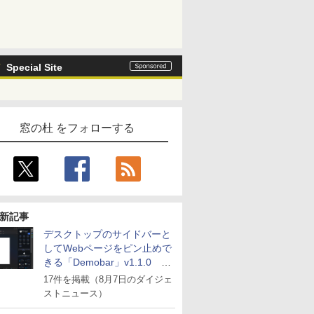
Special Site
窓の杜 をフォローする
新記事
デスクトップのサイドバーと
してWebページをピン止めで
きる「Demobar」v1.1.0 ほ
か
17件を掲載（8月7日のダイジェ
ストニュース）