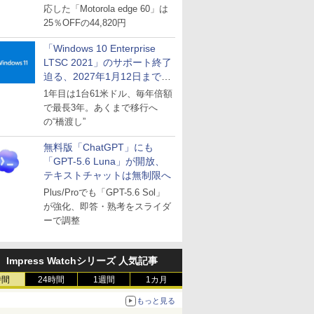
応した「Motorola edge 60」は
25％OFFの44,820円
「Windows 10 Enterprise
LTSC 2021」のサポート終了
迫る、2027年1月12日まで
～ESUは9月1日から販売
1年目は1台61米ドル、毎年倍額
で最長3年。あくまで移行へ
の“橋渡し”
無料版「ChatGPT」にも
「GPT-5.6 Luna」が開放、
テキストチャットは無制限へ
Plus/Proでも「GPT-5.6 Sol」
が強化、即答・熟考をスライダ
ーで調整
Impress Watchシリーズ 人気記事
時間
24時間
1週間
1カ月
もっと見る