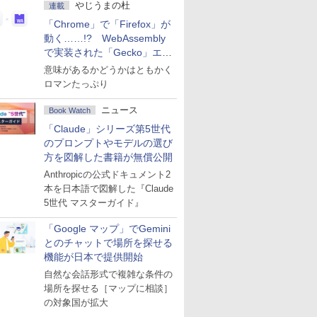
やじうまの杜
連載
「Chrome」で「Firefox」が
動く……!? WebAssembly
で実装された「Gecko」エン
ジン
意味があるかどうかはともかく
ロマンたっぷり
ニュース
Book Watch
「Claude」シリーズ第5世代
のプロンプトやモデルの選び
方を図解した書籍が無償公開
Anthropicの公式ドキュメント2
本を日本語で図解した『Claude
5世代 マスターガイド』
「Google マップ」でGemini
とのチャットで場所を探せる
機能が日本で提供開始
自然な会話形式で複雑な条件の
場所を探せる［マップに相談］
の対象国が拡大