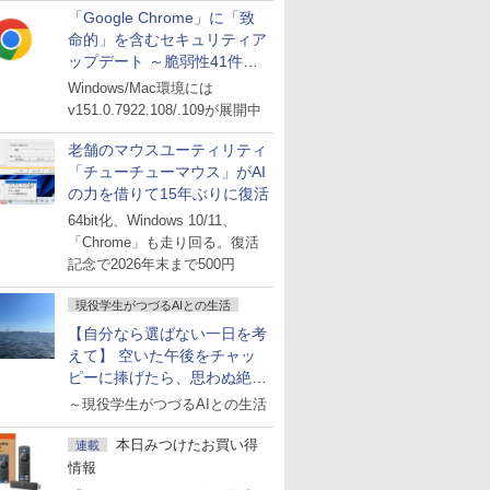
「Google Chrome」に「致
命的」を含むセキュリティア
ップデート ～脆弱性41件に
対処
Windows/Mac環境には
v151.0.7922.108/.109が展開中
老舗のマウスユーティリティ
「チューチューマウス」がAI
の力を借りて15年ぶりに復活
64bit化、Windows 10/11、
「Chrome」も走り回る。復活
記念で2026年末まで500円
現役学生がつづるAIとの生活
【自分なら選ばない一日を考
えて】 空いた午後をチャッ
ピーに捧げたら、思わぬ絶景
に出会った話
～現役学生がつづるAIとの生活
本日みつけたお買い得
連載
情報