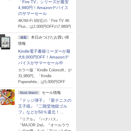
「Fire TV」シリーズが最安
4,980円！Amazonデバイス
のサマーセール
4K/Wi-Fi 6対応の「Fire TV 4K
Plus」は2,000円OFFの7,980円
本日みつけたお買い得
連載
情報
Kindle電子書籍リーダーが最
大8,000円OFF！Amazonデ
バイスがサマーセール中
カラー版「Kindle Colorsoft」が
31,980円。「Kindle
Paperwhite」は5,000円OFF
セール情報
Book Watch
『ドッジ弾子』『新テニスの
王子様』『二階堂地獄ゴル
フ』などが50％還元！
Amazonマンガ週末セール
『リアル』『ハナバス』
『MAJOR 2nd』『オールラウ
ンダー廻』など「アツいスポー