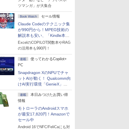
ツマンガ」が大集合
セール情報
Book Watch
Claude Codeのテクニック集
が990円から！MPEG技術の
解説本も安い、「Kindle本サ
マーセール」第2弾開始！
ExcelのCOPILOT関数本やRAG
の活用本も990円！
使ってわかるCopilot+
連載
PC
Snapdragon XのNPUでチャ
ットAIが動く！ Qualcomm向
けAI実行環境「GenieX」を
試してみた
本日みつけたお買い得
連載
情報
モトローラのAndroidスマホ
が最安17,820円！Amazonで
セール中
Android 16でNFC/FeliCaにも対