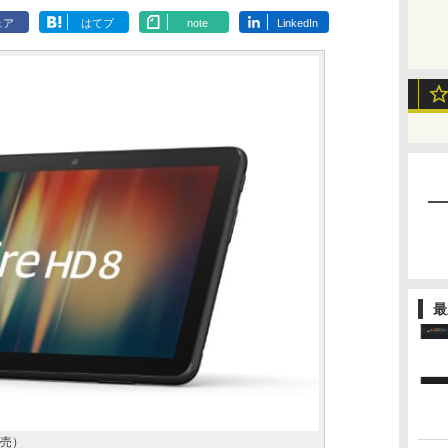
ェア
はてブ
note
LinkedIn
最
発売）