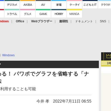
ndows
Office
Webブラウザー
脆弱性
ドキュメント
SNS
Windows
1
ク
わる！ パワポでグラフを省略する「ナ
法
lで利用することも可能
今井 孝
2022年7月11日 06:55