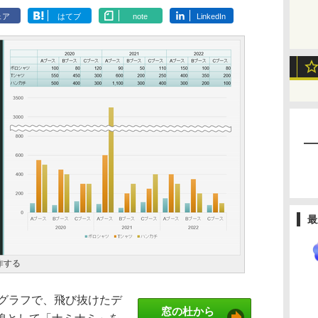
ェア
はてブ
note
LinkedIn
最
作する
使うグラフで、飛び抜けたデ
窓の杜から