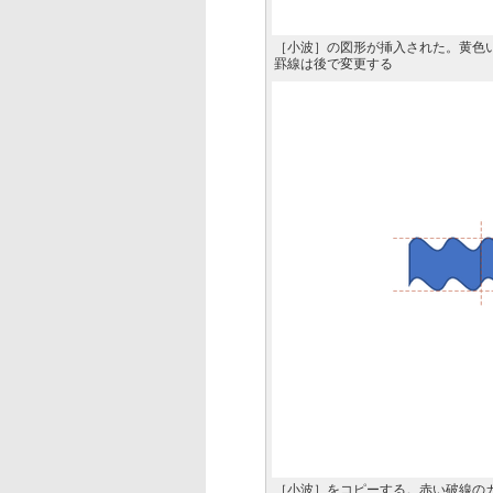
［小波］の図形が挿入された。黄色
罫線は後で変更する
［小波］をコピーする。赤い破線の