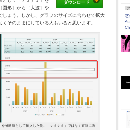
線として「ナミナミ」を
ダウンロード
［図形］から［大波］や
ア
でしょう。しかし、グラフのサイズに合わせて拡大
窓
Ac
なくそのままにしている人もいると思います。
C
］を省略線として挿入した例。「ナミナミ」ではなく直線に近