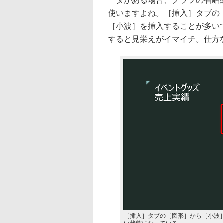
ータがある場合、グラフの省略
使いますよね。［挿入］タブの
［小波］を挿入することが多い
すると見栄えがイマイチ。仕方
［挿入］タブの［図形］から［小波