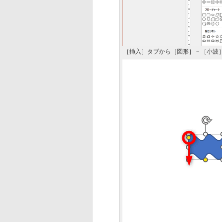
［挿入］タブから［図形］－［小波