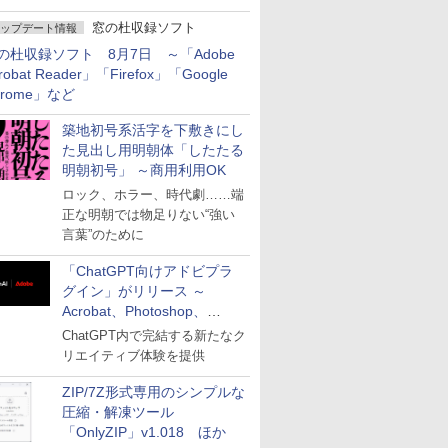
窓の杜収録ソフト
ップデート情報
の杜収録ソフト 8月7日 ～「Adobe
robat Reader」「Firefox」「Google
hrome」など
築地初号系活字を下敷きにし
た見出し用明朝体「したたる
明朝初号」 ～商用利用OK
ロック、ホラー、時代劇……端
正な明朝では物足りない“強い
言葉”のために
「ChatGPT向けアドビプラ
グイン」がリリース ～
Acrobat、Photoshop、
Premiereなどの機能を1つの
ChatGPT内で完結する新たなク
プラグインに統合
リエイティブ体験を提供
ZIP/7Z形式専用のシンプルな
圧縮・解凍ツール
「OnlyZIP」v1.018 ほか