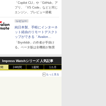
「Copilot CLI」や「GitHub」ア
プリ、「VS Code」などと同じ
エンジン、プレビュー搭載
レビュー
純日本製、手軽にインターネ
ット経由のリモートデスクト
ップができる「Avalon
remote」
「Brynhildr」の作者が手掛け
る。ベータ版は全機能が無償
Impress Watchシリーズ 人気記事
時間
24時間
1週間
1カ月
もっと見る