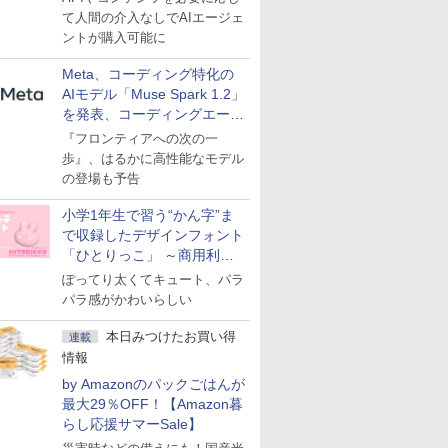
て人間の介入なしでAIエージェ
ントが購入可能に
Meta、コーディング特化の
AIモデル「Muse Spark 1.2」
を発表、コーディングエージ
ェント「Muse Code」も
『フロンティアへの次の一
歩』、はるかに高性能なモデル
の登場も予告
小学1年生で習う“かん字”ま
で収録したデザインフォント
「ひとりっこ」 ～商用利用
OK
ぽってり太くてキュート、パラ
パラ感がかわいらしい
本日みつけたお買い得
連載
情報
by Amazonのパックごはんが
最大29％OFF！【Amazon暮
らし応援サマーSale】