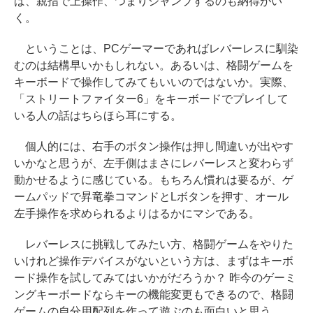
ば、親指で上操作、つまりジャンプするのも納得がい
く。
ということは、PCゲーマーであればレバーレスに馴染
むのは結構早いかもしれない。あるいは、格闘ゲームを
キーボードで操作してみてもいいのではないか。実際、
「ストリートファイター6」をキーボードでプレイして
いる人の話はちらほら耳にする。
個人的には、右手のボタン操作は押し間違いが出やす
いかなと思うが、左手側はまさにレバーレスと変わらず
動かせるように感じている。もちろん慣れは要るが、ゲ
ームパッドで昇竜拳コマンドとLボタンを押す、オール
左手操作を求められるよりはるかにマシである。
レバーレスに挑戦してみたい方、格闘ゲームをやりた
いけれど操作デバイスがないという方は、まずはキーボ
ード操作を試してみてはいかがだろうか？ 昨今のゲーミ
ングキーボードならキーの機能変更もできるので、格闘
ゲームの自分用配列を作って遊ぶのも面白いと思う。