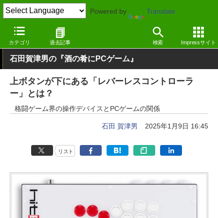
Powered by
Translate
窓の杜
エンタメ
ゲーム
Windows
カテゴリ
過去記事
検索
Impressサイト
石田賀津男の『酒の肴にPCゲーム』
上ボタンが下にある「レバーレスコントローラ
ー」とは？
格闘ゲーム界の操作デバイスとPCゲームの関係
石田 賀津男
2025年1月9日 16:45
リスト