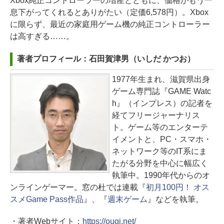
Xbox純正コントローラーの増産とともに、価格がもう一
息下がってくれるとありがたい（定価6,578円）。Xbox
に限らず、最近の家庭用ゲーム機の純正コントローラー
は高すぎる……。
著者プロフィール：石田賀津男（いしだ かつお）
1977年生まれ、滋賀県出身
ゲーム専門誌『GAME Watc
h』（インプレス）の記者を
経てフリージャーナリス
ト。ゲーム等のエンターテ
イメントと、PC・スマホ・
ネットワーク等のIT系にま
たがる分野を中心に幅広く
執筆中。1990年代からのオ
ンラインゲーマー。窓の杜では連載『
初月100円！ オス
スメGame Pass作品
』、『
週末ゲーム
』などを執筆。
・著者Webサイト：
https://ougi.net/