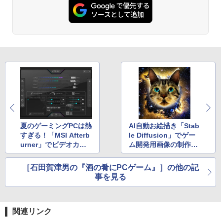
夏のゲーミングPCは熱
AI自動お絵描き「Stab
すぎる！「MSI Afterb
le Diffusion」でゲー
urner」でビデオカー
ム開発用画像の制作に
ドを省電力・低発熱に
挑戦
［石田賀津男の『酒の肴にPCゲーム』］の他の記
事を見る
関連リンク