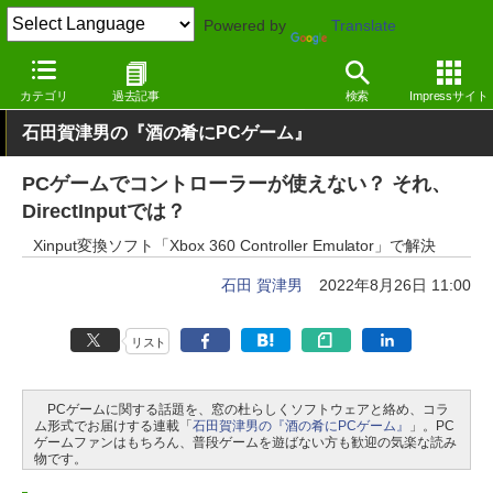
Powered by
Translate
窓の杜
エンタメ
ゲーム
Windows
カテゴリ
過去記事
検索
Impressサイト
石田賀津男の『酒の肴にPCゲーム』
PCゲームでコントローラーが使えない？ それ、
DirectInputでは？
Xinput変換ソフト「Xbox 360 Controller Emulator」で解決
石田 賀津男
2022年8月26日 11:00
リスト
PCゲームに関する話題を、窓の杜らしくソフトウェアと絡め、コラ
ム形式でお届けする連載「
石田賀津男の『酒の肴にPCゲーム』
」。PC
ゲームファンはもちろん、普段ゲームを遊ばない方も歓迎の気楽な読み
物です。