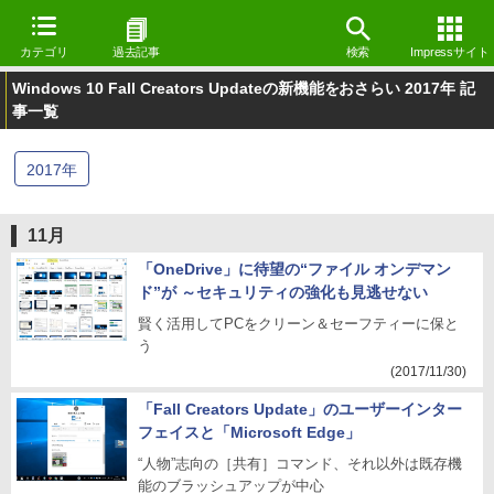
カテゴリ
過去記事
検索
Impressサイト
Windows 10 Fall Creators Updateの新機能をおさらい 2017年 記
事一覧
2017
年
11月
「OneDrive」に待望の“ファイル オンデマン
ド”が ～セキュリティの強化も見逃せない
賢く活用してPCをクリーン＆セーフティーに保と
う
(2017/11/30)
「Fall Creators Update」のユーザーインター
フェイスと「Microsoft Edge」
“人物”志向の［共有］コマンド、それ以外は既存機
能のブラッシュアップが中心