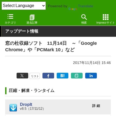
Powered by
Translate
窓の杜
その他の話題
トピック
アップデート
カテゴリ
過去記事
検索
Impressサイト
アップデート情報
窓の杜収録ソフト 11月14日 ～「Google
Chrome」や「PCMark 10」など
2017年11月14日 15:46
リスト
圧縮・解凍・ランタイム
DropIt
詳 細
v8.5（17/11/12）