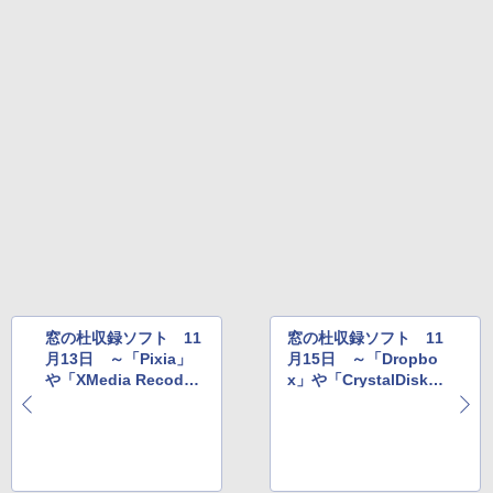
Amazon Kindle Colorsoft | 16GBストレ
ージ、防水、7インチカラーディスプレ
イ、色調調節ライト、最大8週間持続バッ
テリー、広告無し、ブラック (2025年発
売)
￥31,980
New Amazon Kindle Scribe Colorsoft |
11インチカラーディスプレイ、64GBスト
レージ、ノート機能搭載、明るさ自動調
整、色調調節ライト、プレミアムペン付
き、グラファイト
￥115,980
窓の杜収録ソフト 11
窓の杜収録ソフト 11
月13日 ～「Pixia」
月15日 ～「Dropbo
や「XMedia Recod
x」や「CrystalDiskM
e」など
ark（UWP版）」など