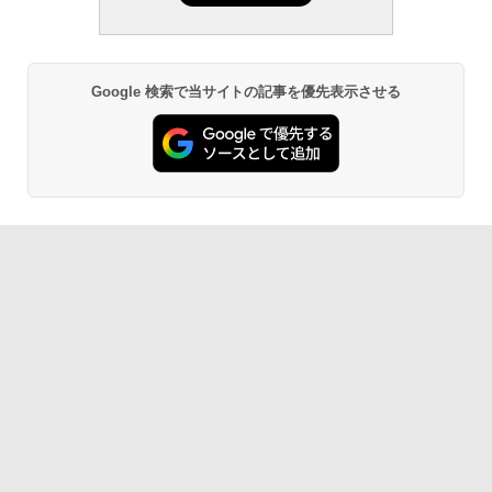
ンチディスプレイ、色調調節ライト、12
週間持続バッテリー、広告なし、ブラッ
ク
￥22,980
Google 検索で当サイトの記事を優先表示させる
Amazon Kindle - 目に優しい、かさばら
ない、大きな画面で読みやすい、6週間持
続バッテリー、6インチディスプレイ電子
書籍リーダー、ブラック、16GB、広告な
し
￥16,980
Kindle Paperwhite シグニチャーエディ
ション (32GB) 7インチディスプレイ、明
るさ自動調整、色調調節ライト、12週間
持続バッテリー、広告なし、メタリック
ブラック
￥27,980