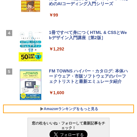
めのAIコーディング入門シリーズ
Apple 2026 MacBook Air M5チップ搭載
ラインコード版
13インチノートブック：AIとApple Intell
igence、13.6インチLiquid Retinaディ
￥99
￥3,200
スプレイ、16GBユニファイドメモリ、1
TB SSDストレージ、12MPセンターフレ
ームカメラ、日本語キーボード、Touch I
1冊ですべて身につくHTML & CSSとWe
Robloxギフトカード - 1000 Robux 【限
D - シルバー
bデザイン入門講座［第2版］
定バーチャルアイテムを含む】 【オンラ
インゲームコード】 ロブロックス |オン
￥261,414
ラインコード版
￥1,292
￥1,600
【Amazon.co.jp限定】 HP ノートパソコ
ン 15-fd 15.6インチ 16GBメモリ 512GB
FM TOWNS ハイパー・カタログ: 本体ハ
SSD インテル Core 5
ードウェア・市販ソフトウェアのパーフ
Windows版 | Minecraft (マインクラフ
ェクトリストと最新エミュレータ紹介
ト): Java & Bedrock Edition | オンライ
￥129,800
ンコード版
￥1,600
￥3,600
FMV ノートパソコン WE1-K3 (MS 365 P
ersonal/Copilotキー搭載/Win 11/15.6型/
Amazonランキングをもっと見る
Core i5/16GB/SSD 512GB/ホワイト) FM
VWK3E15W_AZ
窓の杜をいいね・フォローして最新記事をチ
ェック！
￥139,880
Amazon Kindle Paperwhite (16GB) 7イ