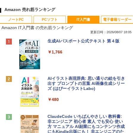
Amazon 売れ筋ランキング
ノートPC
PCソフト
IT入門書
電子書籍リーダー
Amazon IT入門書 の売れ筋ランキング
更新日時：2026/08/07 18:05
Apple 2026 MacBook Neo A18 Proチッ
Robloxギフトカード - 800 Robux 【限
生成AIパスポート公式テキスト 第４版
プ搭載13インチノートブック：AIとAppl
定バーチャルアイテムを含む】 【オンラ
e Intelligence、Liquid Retinaディスプ
インゲームコード】 ロブロックス | オン
￥1,766
レイ、8GBメモリ、512GB SSD、1080p
ラインコード版
FaceTime HDカメラ、Touch ID - インデ
ィゴ + 3年延長 AppleCare+ for 13インチ
￥1,300
MacBook Neo(A18 Pro)|ダウンロード版
AIイラスト表現辞典: 思い通りの絵を引き
￥162,598
出す プロンプトの言葉 AI画像生成シリー
Microsoft Office Home & Business 202
ズ (はぴーイラストLabo)
4(最新 永続版)|オンラインコード版|Wind
ows11、10/mac対応|PC2台
tomtoc 360°保護 15.6 16インチ パソコ
￥480
ンケース Dell NEC Lavie ASUS HP dyna
￥39,582
book Lenovo対応
ClaudeCode いちばんやさしい 教科書:
￥2,952
非エンジニア 初心者 素人 でも安心 使い
Robloxギフトカード - 2,000 Robux 【限
方 マニュアル AI副業にもコンテンツ作成
定バーチャルアイテムを含む】 【オンラ
にもKindle出版にも！ 非エンジニアのた
インゲームコード】 ロブロックス | オン