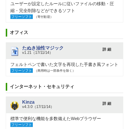
ユーザーが設定したルールに従いファイルの移動・圧
縮・完全削除などができるソフト
フリーソフト
（寄付歓迎）
オフィス
たぬき油性マジック
詳 細
v1.21（17/11/14）
フェルトペンで書いた文字を再現した手書き風フォント
フリーソフト
（商用時は一部条件を除く）
インターネット・セキュリティ
Kinza
詳 細
v4.3.0（17/11/14）
標準で便利な機能を多数備えたWebブラウザー
フリーソフト