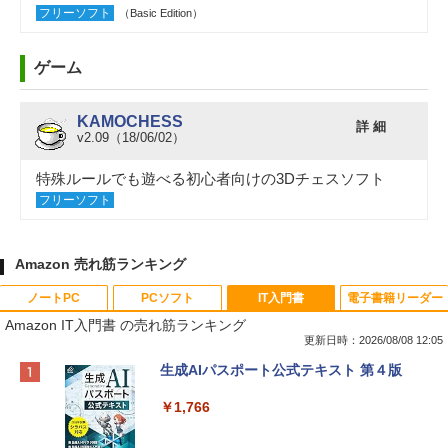
フリーソフト
（Basic Edition）
ゲーム
KAMOCHESS
詳 細
v2.09（18/06/02）
特殊ルールでも遊べる初心者向けの3Dチェスソフト
フリーソフト
Amazon 売れ筋ランキング
ノートPC
PCソフト
IT入門書
電子書籍リーダー
Amazon IT入門書 の売れ筋ランキング
更新日時：2026/08/08 12:05
Apple 2026 MacBook Neo A18 Proチッ
Robloxギフトカード - 800 Robux 【限
生成AIパスポート公式テキスト 第４版
プ搭載13インチノートブック：AIとAppl
定バーチャルアイテムを含む】 【オンラ
e Intelligenceのために設計、Liquid Ret
インゲームコード】 ロブロックス | オン
￥1,766
inaディスプレイ、8GBユニファイドメモ
ラインコード版
リ、256GB SSDストレージ、1080p Fac