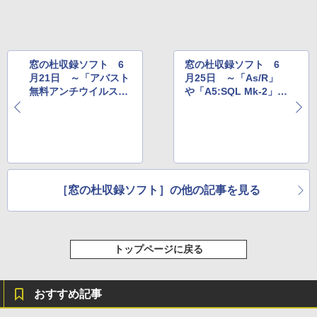
整、色調調節ライト、プレミアムペン付
き、グラファイト
￥115,980
窓の杜収録ソフト 6
窓の杜収録ソフト 6
月21日 ～「アバスト
月25日 ～「As/R」
無料アンチウイルス」
や「A5:SQL Mk-2」な
や「Google Earth プ
ど
ロ」など
［窓の杜収録ソフト］の他の記事を見る
トップページに戻る
おすすめ記事