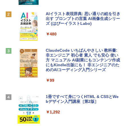
eTime HDカメラ - インディゴ
￥1,300
￥119,800
AIイラスト表現辞典: 思い通りの絵を引き
出す プロンプトの言葉 AI画像生成シリー
Robloxギフトカード - 1000 Robux 【限
ズ (はぴーイラストLabo)
定バーチャルアイテムを含む】 【オンラ
tomtoc 360°保護 15.6 16インチ パソコ
インゲームコード】 ロブロックス |オン
ンケース Dell NEC Lavie ASUS HP dyna
ラインコード版
￥480
book Lenovo対応
￥1,600
￥2,952
ClaudeCode いちばんやさしい 教科書:
非エンジニア 初心者 素人 でも安心 使い
方 マニュアル AI副業にもコンテンツ作成
Microsoft Office Home & Business 202
にもKindle出版にも！ 非エンジニアのた
Apple 2026 MacBook Air M5チップ搭載
4(最新 永続版)|オンラインコード版|Wind
めのAIコーディング入門シリーズ
13インチノートブック：AIとApple Intell
ows11、10/mac対応|PC2台
igence、13.6インチLiquid Retinaディ
スプレイ、16GBユニファイドメモリ、1
￥99
￥39,582
TB SSDストレージ、12MPセンターフレ
ームカメラ、日本語キーボード、Touch I
D - シルバー
1冊ですべて身につくHTML & CSSとWe
Robloxギフトカード - 2,000 Robux 【限
bデザイン入門講座［第2版］
定バーチャルアイテムを含む】 【オンラ
￥261,414
インゲームコード】 ロブロックス | オン
ラインコード版
￥1,292
【Amazon.co.jp限定】 HP ノートパソコ
￥3,200
ン 15-fd 15.6インチ 16GBメモリ 512GB