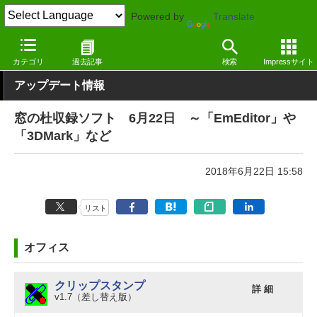
Powered by
Translate
窓の杜
その他の話題
トピック
アップデート
カテゴリ
過去記事
検索
Impressサイト
アップデート情報
窓の杜収録ソフト 6月22日 ～「EmEditor」や
「3DMark」など
2018年6月22日 15:58
リスト
オフィス
クリップスタンプ
詳 細
v1.7（差し替え版）