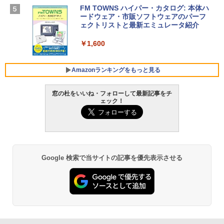
SSD インテル Core 5
FM TOWNS ハイパー・カタログ: 本体ハ
ードウェア・市販ソフトウェアのパーフ
Windows版 | Minecraft (マインクラフ
￥129,800
ェクトリストと最新エミュレータ紹介
ト): Java & Bedrock Edition | オンライ
ンコード版
￥1,600
FMV ノートパソコン WE1-K3 (MS 365 P
￥3,600
ersonal/Copilotキー搭載/Win 11/15.6型/
Core i5/16GB/SSD 512GB/ホワイト) FM
Amazonランキングをもっと見る
VWK3E15W_AZ
窓の杜をいいね・フォローして最新記事をチ
￥139,880
ェック！
Amazon Kindle Paperwhite (16GB) 7イ
ンチディスプレイ、色調調節ライト、12
週間持続バッテリー、広告なし、ブラッ
ク
￥22,980
Google 検索で当サイトの記事を優先表示させる
Amazon Kindle - 目に優しい、かさばら
ない、大きな画面で読みやすい、6週間持
続バッテリー、6インチディスプレイ電子
書籍リーダー、ブラック、16GB、広告な
し