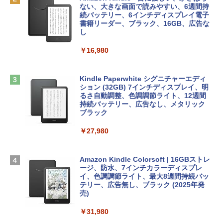
ズ (はぴーイラストLabo)
4(最新 永続版)|オンラインコード版|Wind
ない、大きな画面で読みやすい、6週間持
ows11、10/mac対応|PC2台
続バッテリー、6インチディスプレイ電子
tomtoc 360°保護 15.6 16インチ パソコ
書籍リーダー、ブラック、16GB、広告な
￥480
ンケース Dell NEC Lavie ASUS HP dyna
し
￥39,582
book Lenovo対応
￥16,980
ClaudeCode いちばんやさしい 教科書:
￥2,952
非エンジニア 初心者 素人 でも安心 使い
Robloxギフトカード - 2,000 Robux 【限
方 マニュアル AI副業にもコンテンツ作成
定バーチャルアイテムを含む】 【オンラ
にもKindle出版にも！ 非エンジニアのた
インゲームコード】 ロブロックス | オン
Kindle Paperwhite シグニチャーエディ
めのAIコーディング入門シリーズ
Apple 2026 MacBook Air M5チップ搭載
ラインコード版
ション (32GB) 7インチディスプレイ、明
13インチノートブック：AIとApple Intell
るさ自動調整、色調調節ライト、12週間
igence、13.6インチLiquid Retinaディ
持続バッテリー、広告なし、メタリック
￥99
￥3,200
スプレイ、24GBユニファイドメモリ、1
ブラック
TB SSDストレージ、12MPセンターフレ
ームカメラ、日本語キーボード、Touch I
￥27,980
1冊ですべて身につくHTML & CSSとWe
Robloxギフトカード - 1000 Robux 【限
D - ミッドナイト
bデザイン入門講座［第2版］
定バーチャルアイテムを含む】 【オンラ
インゲームコード】 ロブロックス |オン
￥298,901
ラインコード版
Amazon Kindle Colorsoft | 16GBストレ
￥2,326
ージ、防水、7インチカラーディスプレ
イ、色調調節ライト、最大8週間持続バッ
￥1,600
【Amazon.co.jp限定】 HP ノートパソコ
テリー、広告無し、ブラック (2025年発
ン 15-fd 15.6インチ 16GBメモリ 512GB
売)
FM TOWNS ハイパー・カタログ: 本体ハ
SSD インテル Core 5
ードウェア・市販ソフトウェアのパーフ
Windows版 | Minecraft (マインクラフ
￥31,980
ェクトリストと最新エミュレータ紹介
ト): Java & Bedrock Edition | オンライ
￥129,800
ンコード版