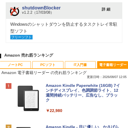
shutdownBlocker
詳 細
v1.2.2（17/03/08）
Windowsのシャットダウンを防止するタスクトレイ常駐
型ソフト
フリーソフト
Amazon 売れ筋ランキング
ノートPC
PCソフト
IT入門書
電子書籍リーダー
Amazon 電子書籍リーダー の売れ筋ランキング
更新日時：2026/08/07 12:05
Apple 2026 MacBook Neo A18 Proチッ
Robloxギフトカード - 800 Robux 【限
生成AIパスポート公式テキスト 第４版
Amazon Kindle Paperwhite (16GB) 7イ
プ搭載13インチノートブック：AIとAppl
定バーチャルアイテムを含む】 【オンラ
ンチディスプレイ、色調調節ライト、12
e Intelligence、Liquid Retinaディスプ
インゲームコード】 ロブロックス | オン
週間持続バッテリー、広告なし、ブラッ
￥1,766
レイ、8GBメモリ、512GB SSD、1080p
ラインコード版
ク
FaceTime HDカメラ、Touch ID - インデ
ィゴ + 3年延長 AppleCare+ for 13インチ
￥1,300
￥22,980
MacBook Neo(A18 Pro)|ダウンロード版
AIイラスト表現辞典: 思い通りの絵を引き
￥162,598
出す プロンプトの言葉 AI画像生成シリー
Microsoft Office Home & Business 202
Amazon Kindle - 目に優しい、かさばら