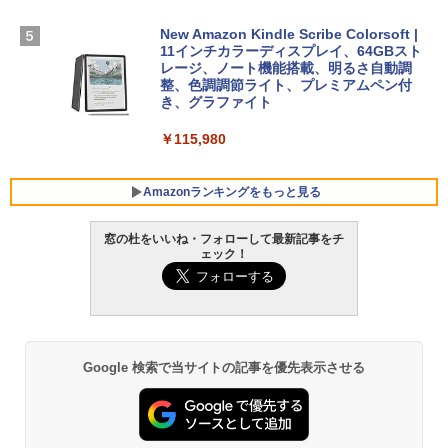
￥1,600
New Amazon Kindle Scribe Colorsoft |
￥3,600
FMV ノートパソコン WE1-K3 (MS 365 P
11インチカラーディスプレイ、64GBスト
ersonal/Copilotキー搭載/Win 11/15.6型/
レージ、ノート機能搭載、明るさ自動調
Core i5/16GB/SSD 512GB/ホワイト) FM
整、色調調節ライト、プレミアムペン付
VWK3E15W_AZ
き、グラファイト
￥139,880
￥115,980
Amazonランキングをもっと見る
窓の杜をいいね・フォローして最新記事をチ
ェック！
Google 検索で当サイトの記事を優先表示させる