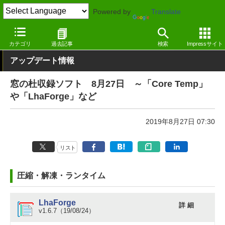
Powered by
Translate
窓の杜
その他の話題
トピック
アップデート
カテゴリ
過去記事
検索
Impressサイト
アップデート情報
窓の杜収録ソフト 8月27日 ～「Core Temp」
や「LhaForge」など
2019年8月27日 07:30
リスト
圧縮・解凍・ランタイム
LhaForge
詳 細
v1.6.7（19/08/24）