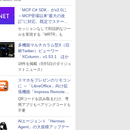
「MCP C# SDK」がv2.0に
～MCP登場以来“最大の改
訂”に対応、既定でステート
レスへ
セッションなしで対話的なツー
ルを実現する「MRTR」も
多機能マルチカラム型X（旧
称Twitter）ビューワー
「XColumn」v1.53.1 ほか
18件を掲載（8月5日のダイジェ
ストニュース）
スマホをプレゼンのリモコン
に ～「LibreOffice」向け拡
張機能「Impress Remote」
が公開
QRコードを読み取るだけ、専
用アプリもペアリングコードも
不要
AIエージェント「Hermes
Agent」の大規模アップデー