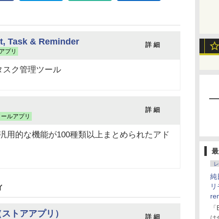
st, Task & Reminder
詳 細
アプリ
タスク管理ツール
詳 細
トールアプリ
る汎用的な機能が100種類以上まとめられたアド
最
レ
純
リ
ィ
re
「
ows（ストアアプリ）
詳 細
は