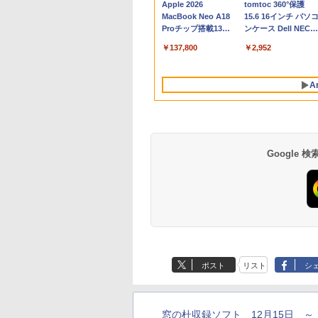
Apple 2026
tomtoc 360°保護
MacBook Neo A18
15.6 16インチ パソ
Proチップ搭載13イ
ンケース Dell NEC
ンチノートブック：
Lavie ASUS HP
￥137,800
￥2,952
AIとApple
dynabook Lenovo
Intelligenceのために
対応
設計、Liquid Retina
A
ディスプレイ、8GB
ユニファイドメモ
リ、512GB SSDスト
レージ、1080p
FaceTime HDカメ
ラ、Touch ID - イン
Google
ディゴ
Xbox プリペイドカ
生成AIパスポート公
Amazon Kindle
Robloxギフトカード
AIイラスト表現辞典:
Amazon Kindle - 目
ード 10,000円 デジタ
式テキスト 第４版
Paperwhite (16GB)
- 800 Robux 【限定
思い通りの絵を引き
に優しい、かさばら
ルコード 【旧 Xbox
7インチディスプレ
バーチャルアイテム
出す プロンプトの言
ない、大きな画面で
￥1,766
ポスト
リスト
シ
ギフトカード】 [オン
イ、色調調節ライ
を含む】 【オンライ
葉 AI画像生成シリー
読みやすい、6週間
￥10,000
￥27,980
￥1,300
￥99
￥19,980
ラインコード]
ト、12週間持続バッ
ンゲームコード】 ロ
ズ (はぴーイラスト
続バッテリー、6イ
テリー、広告なし、
ブロックス | オンラ
Labo)
チディスプレイ電子
ブラック
インコード版
書籍リーダー、ブラ
窓の杜収録ソフト 12月15日 ～
ック、16GB、広告