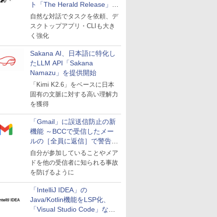
ト「The Herald Release」が
公開
自然な対話でタスクを依頼、デ
スクトップアプリ・CLIも大き
く強化
Sakana AI、日本語に特化し
たLLM API「Sakana
Namazu」を提供開始
「Kimi K2.6」をベースに日本
固有の文脈に対する高い理解力
を獲得
「Gmail」に誤送信防止の新
機能 ～BCCで受信したメー
ルの［全員に返信］で警告を
表示
自分が参加していることやメア
ドを他の受信者に知られる事故
を防げるように
「IntelliJ IDEA」の
Java/Kotlin機能をLSP化、
「Visual Studio Code」など