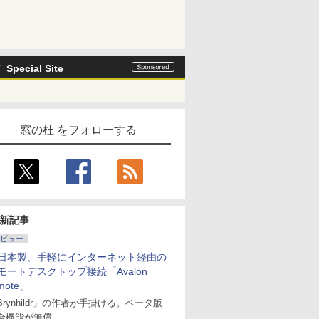
Special Site
窓の杜 をフォローする
新記事
ビュー
日本製、手軽にインターネット経由の
モートデスクトップ接続「Avalon
mote」
Brynhildr」の作者が手掛ける。ベータ版
全機能が無償