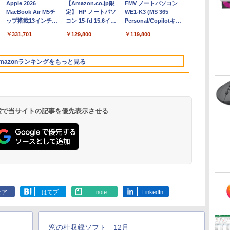
Apple 2026
【Amazon.co.jp限
FMV ノートパソコン
コ
MacBook Air M5チ
定】 HP ノートパソ
WE1-K3 (MS 365
ップ搭載13インチノ
コン 15-fd 15.6イン
Personal/Copilotキー
ートブック：AIと
チ 16GBメモリ
搭載/Win 11/15.6
￥331,701
￥129,800
￥119,800
Apple Intelligence、
512GB SSD インテ
型/Core i5/16GB/SSD
13.6インチLiquid
ル Core 5
512GB/ホワイト)
Retinaディスプレ
FMVWK3E15W_AZ
mazonランキングをもっと見る
イ、24GBユニファイ
ドメモリ、1TB
SSD、12MPセンター
フレームカメラ、
Touch ID - スカイブ
ルー + 3年延長
 検索で当サイトの記事を優先表示させる
AppleCare+ for 13イ
ンチMacBook
Air(M5)|ダウンロー
ド版
Microsoft Office
ClaudeCode いちば
Kindle Paperwhite
Robloxギフトカード
FM TOWNS ハイパ
Amazon Kindle
Robloxギフトカード -
1冊ですべて身につく
New Amazon Kindle
Home & Business
んやさしい 教科書:
シグニチャーエディ
- 2,000 Robux 【限
ー・カタログ: 本体
Colorsoft | 16GBス
1000 Robux 【限定バ
HTML & CSSとWebデ
Scribe Colorsoft | 11
2024(最新 永続版)|オ
非エンジニア 初心者
ション (32GB) 7イン
定バーチャルアイテ
ハードウェア・市販
トレージ、防水、7イ
ーチャルアイテムを含
ザイン入門講座［第2
インチカラーディスプ
ェア
はてブ
note
LinkedIn
持
ンラインコード
素人 でも安心 使い方
チディスプレイ、明
ムを含む】 【オンラ
ソフトウェアのパー
ンチカラーディスプ
む】 【オンラインゲー
版］
レイ、64GBストレー
￥39,582
￥99
￥32,980
￥3,200
￥1,600
￥39,980
￥1,600
￥2,326
￥115,980
ン
版|Windows11、
マニュアル AI副業に
るさ自動調整、色調
インゲームコード】
フェクトリストと最
レイ、色調調節ライ
ムコード】 ロブロック
ジ、ノート機能搭載、
10/mac対応|PC2台
もコンテンツ作成に
調節ライト、12週間
ロブロックス | オン
新エミュレータ紹介
ト、最大8週間持続バ
ス |オンラインコード
明るさ自動調整、色調
もKindle出版にも！
持続バッテリー、広
ラインコード版
ッテリー、広告無
版
調節ライト、プレミア
窓の杜収録ソフト 12月
な
非エンジニアのため
告なし、メタリック
し、ブラック (2025
ムペン付き、グラファ