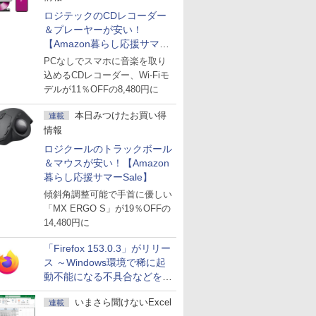
ロジテックのCDレコーダー
＆プレーヤーが安い！
【Amazon暮らし応援サマー
Sale】
PCなしでスマホに音楽を取り
込めるCDレコーダー、Wi-Fiモ
デルが11％OFFの8,480円に
本日みつけたお買い得
連載
情報
ロジクールのトラックボール
＆マウスが安い！【Amazon
暮らし応援サマーSale】
傾斜角調整可能で手首に優しい
「MX ERGO S」が19％OFFの
14,480円に
「Firefox 153.0.3」がリリー
ス ～Windows環境で稀に起
動不能になる不具合などを解
決
いまさら聞けないExcel
連載