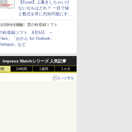
【Excel】上書きしちゃいけ
ないセルはどれ？ 一目で値
と数式を常に判別可能にする
方法
窓の杜収録ソフト
ップデート情報
の杜収録ソフト 8月5日 ～
iles」「おかん for Outlook」
DeInput」など
Impress Watchシリーズ 人気記事
時間
24時間
1週間
1カ月
もっと見る