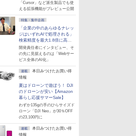
にも開放
「Cursor」など派生製品でも使
える拡張機能がプレビュー公開
特集・集中企画
「企業の中のあらゆるナレッ
ジはいずれAIで処理される」
検索精度を最大1.8倍に高め
た「GMO AI RAG」は無償の
開発責任者にインタビュー、そ
OSS版で「1社1RAG」を目
の先に見据えるのは「Webサー
指す
ビス全体のAI化」
本日みつけたお買い得
連載
情報
夏はドローンで遊ぼう！ DJI
のドローンが安い【Amazon
暮らし応援サマーSale】
わずか135gの手のひらサイズド
ローン「DJI Neo」が30％OFF
の23,100円に
本日みつけたお買い得
連載
情報