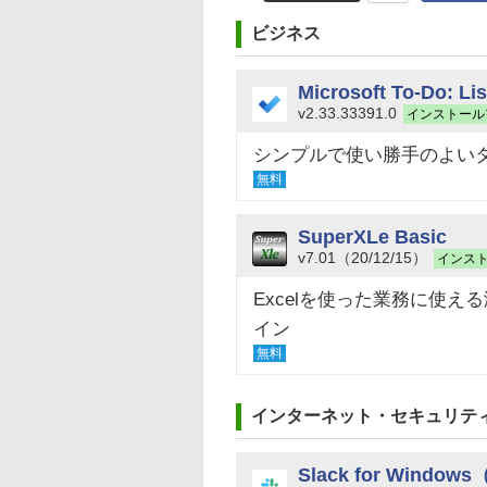
ビジネス
Microsoft To-Do: Li
v2.33.33391.0
インストール
シンプルで使い勝手のよい
無料
SuperXLe Basic
v7.01（20/12/15）
インス
Excelを使った業務に使え
イン
無料
インターネット・セキュリテ
Slack for Wind