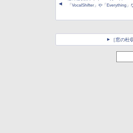
▲
し
「VocalShifter」や「Everything
［窓の杜