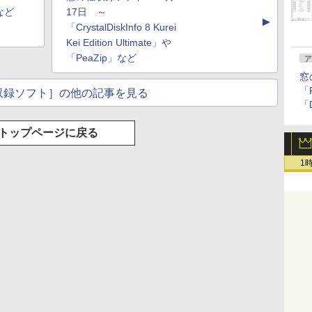
のAIコーディング入
ブラック
年発売)
イト
」など
17日 ～
▲
門シリーズ
「CrystalDiskInfo 8 Kurei
Kei Edition Ultimate」や
「PeaZip」など
ア
窓
「F
収録ソフト］の他の記事を見る
「
トップページに戻る
1