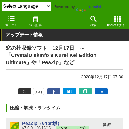
Powered by
Translate
窓の杜
その他の話題
トピック
アップデート
カテゴリ
過去記事
検索
Impressサイト
アップデート情報
窓の杜収録ソフト 12月17日 ～
「CrystalDiskInfo 8 Kurei Kei Edition
Ultimate」や「PeaZip」など
2020年12月17日 07:30
リスト
圧縮・解凍・ランタイム
PeaZip（64bit版）
詳 細
v7.6.0（20/12/15）
インストールアプリ