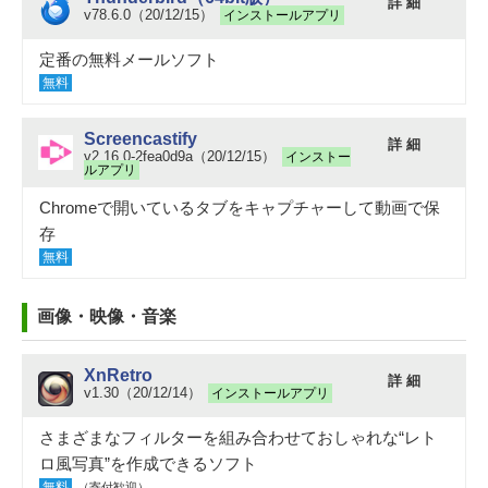
詳 細
v78.6.0（20/12/15）
インストールアプリ
定番の無料メールソフト
無料
Screencastify
詳 細
v2.16.0-2fea0d9a（20/12/15）
インストー
ルアプリ
Chromeで開いているタブをキャプチャーして動画で保
存
無料
画像・映像・音楽
XnRetro
詳 細
v1.30（20/12/14）
インストールアプリ
さまざまなフィルターを組み合わせておしゃれな“レト
ロ風写真”を作成できるソフト
無料
（寄付歓迎）