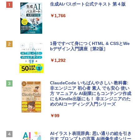
Apple 2026 MacBook Neo A18 Proチッ
Robloxギフトカード - 800 Robux 【限
生成AIパスポート公式テキスト 第４版
プ搭載13インチノートブック：AIとAppl
定バーチャルアイテムを含む】 【オンラ
e Intelligenceのために設計、Liquid Ret
インゲームコード】 ロブロックス | オン
￥1,766
inaディスプレイ、8GBユニファイドメモ
ラインコード版
リ、256GB SSDストレージ、1080p Fac
eTime HDカメラ - インディゴ
￥1,300
￥119,800
1冊ですべて身につくHTML & CSSとWe
bデザイン入門講座［第2版］
Robloxギフトカード - 1000 Robux 【限
定バーチャルアイテムを含む】 【オンラ
tomtoc 360°保護 15.6 16インチ パソコ
インゲームコード】 ロブロックス |オン
￥1,292
ンケース Dell NEC Lavie ASUS HP dyna
ラインコード版
book Lenovo対応
￥1,600
￥2,952
ClaudeCode いちばんやさしい 教科書:
非エンジニア 初心者 素人 でも安心 使い
方 マニュアル AI副業にもコンテンツ作成
Robloxギフトカード - 2,000 Robux 【限
にもKindle出版にも！ 非エンジニアのた
Apple 2026 MacBook Air M5チップ搭載
定バーチャルアイテムを含む】 【オンラ
めのAIコーディング入門シリーズ
13インチノートブック：AIとApple Intell
インゲームコード】 ロブロックス | オン
igence、13.6インチLiquid Retinaディ
ラインコード版
￥99
スプレイ、16GBユニファイドメモリ、1
TB SSDストレージ、12MPセンターフレ
￥3,200
ームカメラ、日本語キーボード、Touch I
D - ミッドナイト
AIイラスト表現辞典: 思い通りの絵を引き
出す プロンプトの言葉 AI画像生成シリー