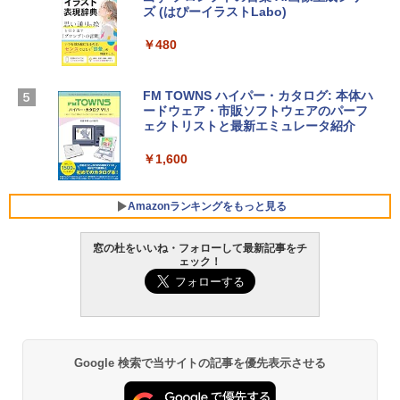
Microsoft Office Home & Business 202
￥278,800
ズ (はぴーイラストLabo)
4(最新 永続版)|オンラインコード版|Wind
ows11、10/mac対応|PC2台
￥480
【Amazon.co.jp限定】 HP ノートパソコ
￥39,582
ン 15-fd 15.6インチ 16GBメモリ 512GB
SSD インテル Core 5
FM TOWNS ハイパー・カタログ: 本体ハ
ードウェア・市販ソフトウェアのパーフ
Windows版 | Minecraft (マインクラフ
￥129,800
ェクトリストと最新エミュレータ紹介
ト): Java & Bedrock Edition | オンライ
ンコード版
￥1,600
FMV ノートパソコン WE1-K3 (MS 365 P
￥3,600
ersonal/Copilotキー搭載/Win 11/15.6型/
Core i5/16GB/SSD 512GB/ホワイト) FM
Amazonランキングをもっと見る
VWK3E15W_AZ
窓の杜をいいね・フォローして最新記事をチ
￥139,880
ェック！
Amazon Kindle - 目に優しい、かさばら
ない、大きな画面で読みやすい、6週間持
続バッテリー、6インチディスプレイ電子
書籍リーダー、マッチャ、16GB、広告な
し
Google 検索で当サイトの記事を優先表示させる
￥16,980