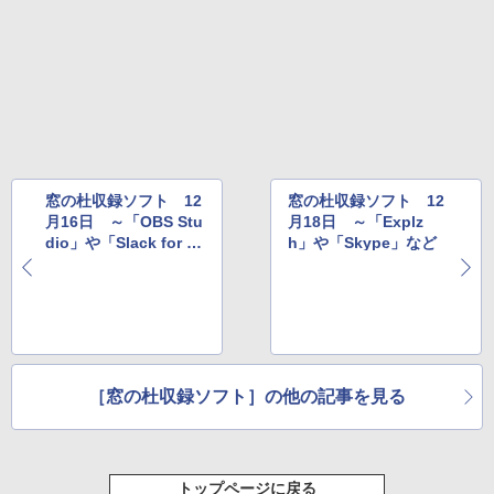
New Amazon Kindle Scribe Colorsoft |
11インチカラーディスプレイ、64GBスト
レージ、ノート機能搭載、明るさ自動調
整、色調調節ライト、プレミアムペン付
き、グラファイト
￥115,980
窓の杜収録ソフト 12
窓の杜収録ソフト 12
月16日 ～「OBS Stu
月18日 ～「Explz
dio」や「Slack for Wi
h」や「Skype」など
ndows」など
［窓の杜収録ソフト］の他の記事を見る
トップページに戻る