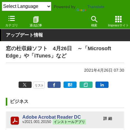
Powered by
Translate
窓の杜
その他の話題
トピック
アップデート
カテゴリ
過去記事
検索
Impressサイト
アップデート情報
窓の杜収録ソフト 4月26日 ～「Microsoft
Edge」や「iTunes」など
2021年4月26日 07:30
リスト
ビジネス
Adobe Acrobat Reader DC
詳 細
v2021.001.20150
インストールアプリ