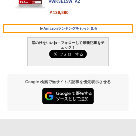
VWK3E15W_AZ
￥139,880
Amazonランキングをもっと見る
窓の杜をいいね・フォローして最新記事をチ
ェック！
Robloxギフトカード - 800 Robux 【限
生成AIパスポート公式テキスト 第４版
Amazon Kindle Paperwhite (16GB) 7イ
定バーチャルアイテムを含む】 【オンラ
ンチディスプレイ、色調調節ライト、12
インゲームコード】 ロブロックス | オン
週間持続バッテリー、広告なし、ブラッ
￥1,766
ラインコード版
ク
￥1,300
￥22,980
Google 検索で当サイトの記事を優先表示させる
AIイラスト表現辞典: 思い通りの絵を引き
出す プロンプトの言葉 AI画像生成シリー
Microsoft Office Home & Business 202
Amazon Kindle - 目に優しい、かさばら
ズ (はぴーイラストLabo)
4(最新 永続版)|オンラインコード版|Wind
ない、大きな画面で読みやすい、6週間持
ows11、10/mac対応|PC2台
続バッテリー、6インチディスプレイ電子
書籍リーダー、ブラック、16GB、広告な
￥480
し
￥39,582
￥16,980
ClaudeCode いちばんやさしい 教科書:
非エンジニア 初心者 素人 でも安心 使い