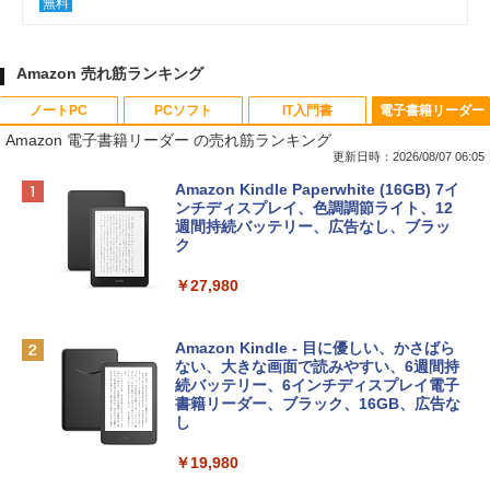
無料
Amazon 売れ筋ランキング
ノートPC
PCソフト
IT入門書
電子書籍リーダー
Amazon 電子書籍リーダー の売れ筋ランキング
更新日時：2026/08/07 06:05
Apple 2026 MacBook Neo A18 Proチッ
Robloxギフトカード - 800 Robux 【限
生成AIパスポート公式テキスト 第４版
Amazon Kindle Paperwhite (16GB) 7イ
プ搭載13インチノートブック：AIとAppl
定バーチャルアイテムを含む】 【オンラ
ンチディスプレイ、色調調節ライト、12
e Intelligence、Liquid Retinaディスプ
インゲームコード】 ロブロックス | オン
週間持続バッテリー、広告なし、ブラッ
￥1,766
レイ、8GBメモリ、512GB SSD、1080p
ラインコード版
ク
FaceTime HDカメラ、Touch ID - インデ
ィゴ + 3年延長 AppleCare+ for 13インチ
￥1,300
￥27,980
MacBook Neo(A18 Pro)|ダウンロード版
AIイラスト表現辞典: 思い通りの絵を引き
￥162,598
出す プロンプトの言葉 AI画像生成シリー
Microsoft Office Home & Business 202
Amazon Kindle - 目に優しい、かさばら
ズ (はぴーイラストLabo)
4(最新 永続版)|オンラインコード版|Wind
ない、大きな画面で読みやすい、6週間持
ows11、10/mac対応|PC2台
続バッテリー、6インチディスプレイ電子
tomtoc 360°保護 15.6 16インチ パソコ
書籍リーダー、ブラック、16GB、広告な
￥480
ンケース Dell NEC Lavie ASUS HP dyna
し
￥39,582
book Lenovo対応
￥19,980
ClaudeCode いちばんやさしい 教科書:
￥2,952
非エンジニア 初心者 素人 でも安心 使い
Robloxギフトカード - 2,000 Robux 【限