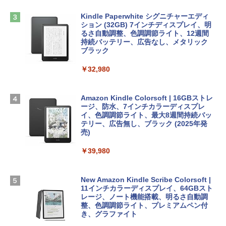
方 マニュアル AI副業にもコンテンツ作成
定バーチャルアイテムを含む】 【オンラ
にもKindle出版にも！ 非エンジニアのた
インゲームコード】 ロブロックス | オン
Kindle Paperwhite シグニチャーエディ
めのAIコーディング入門シリーズ
Apple 2026 MacBook Air M5チップ搭載
ラインコード版
ション (32GB) 7インチディスプレイ、明
13インチノートブック：AIとApple Intell
るさ自動調整、色調調節ライト、12週間
igence、13.6インチLiquid Retinaディ
持続バッテリー、広告なし、メタリック
￥99
￥3,200
スプレイ、24GBユニファイドメモリ、1
ブラック
TB SSD、12MPセンターフレームカメ
ラ、Touch ID - ミッドナイト + 3年延長
￥32,980
1冊ですべて身につくHTML & CSSとWe
Robloxギフトカード - 1000 Robux 【限
AppleCare+ for 13インチMacBook Air
bデザイン入門講座［第2版］
定バーチャルアイテムを含む】 【オンラ
(M5)|ダウンロード版
インゲームコード】 ロブロックス |オン
ラインコード版
Amazon Kindle Colorsoft | 16GBストレ
￥2,326
￥347,600
ージ、防水、7インチカラーディスプレ
イ、色調調節ライト、最大8週間持続バッ
￥1,600
テリー、広告無し、ブラック (2025年発
【Amazon.co.jp限定】 HP ノートパソコ
売)
FM TOWNS ハイパー・カタログ: 本体ハ
ン 15-fd 15.6インチ 16GBメモリ 512GB
ードウェア・市販ソフトウェアのパーフ
Windows版 | Minecraft (マインクラフ
SSD インテル Core 5
￥39,980
ェクトリストと最新エミュレータ紹介
ト): Java & Bedrock Edition | オンライ
ンコード版
￥129,800
￥1,600
New Amazon Kindle Scribe Colorsoft |
￥3,600
11インチカラーディスプレイ、64GBスト
FMV ノートパソコン WE1-K3 (MS 365 P
レージ、ノート機能搭載、明るさ自動調
ersonal/Copilotキー搭載/Win 11/15.6型/
整、色調調節ライト、プレミアムペン付
Core i5/16GB/SSD 512GB/ホワイト) FM
き、グラファイト
VWK3E15W_AZ