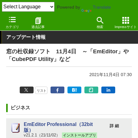
Powered by
Translate
窓の杜
その他の話題
トピック
アップデート
カテゴリ
過去記事
検索
Impressサイト
アップデート情報
窓の杜収録ソフト 11月4日 ～「EmEditor」や
「CubePDF Utility」など
2021年11月4日 07:30
リスト
ビジネス
EmEditor Professional（32bit
詳 細
版）
v21.2.1（21/11/02）
インストールアプリ