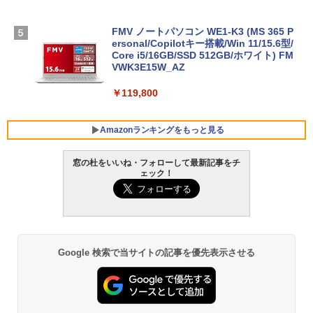
FMV ノートパソコン WE1-K3 (MS 365 P
ersonal/Copilotキー搭載/Win 11/15.6型/
Core i5/16GB/SSD 512GB/ホワイト) FM
VWK3E15W_AZ
￥119,800
Amazonランキングをもっと見る
窓の杜をいいね・フォローして最新記事をチ
ェック！
Robloxギフトカード - 800 Robux 【限
生成AIパスポート公式テキスト 第４版
Amazon Kindle Paperwhite (16GB) 7イ
定バーチャルアイテムを含む】 【オンラ
ンチディスプレイ、色調調節ライト、12
インゲームコード】 ロブロックス | オン
週間持続バッテリー、広告なし、ブラッ
￥1,766
ラインコード版
ク
￥1,300
￥27,980
Google 検索で当サイトの記事を優先表示させる
AIイラスト表現辞典: 思い通りの絵を引き
出す プロンプトの言葉 AI画像生成シリー
Microsoft Office Home & Business 202
Amazon Kindle - 目に優しい、かさばら
ズ (はぴーイラストLabo)
4(最新 永続版)|オンラインコード版|Wind
ない、大きな画面で読みやすい、6週間持
ows11、10/mac対応|PC2台
続バッテリー、6インチディスプレイ電子