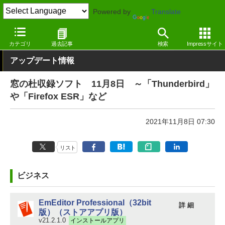
Powered by
Translate
窓の杜
その他の話題
トピック
アップデート
カテゴリ
過去記事
検索
Impressサイト
アップデート情報
窓の杜収録ソフト 11月8日 ～「Thunderbird」
や「Firefox ESR」など
2021年11月8日 07:30
リスト
ビジネス
EmEditor Professional（32bit
詳 細
版）（ストアアプリ版）
v21.2.1.0
インストールアプリ