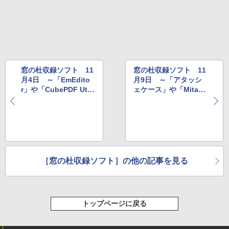
New Amazon Kindle Scribe Colorsoft |
￥37,224
11インチカラーディスプレイ、64GBスト
レージ、ノート機能搭載、明るさ自動調
整、色調調節ライト、プレミアムペン付
き、グラファイト
￥115,980
窓の杜収録ソフト 11
窓の杜収録ソフト 11
月4日 ～「EmEdito
月9日 ～「アタッシ
r」や「CubePDF Utili
ェケース」や「Mitak
ty」など
a」など
［窓の杜収録ソフト］の他の記事を見る
トップページに戻る