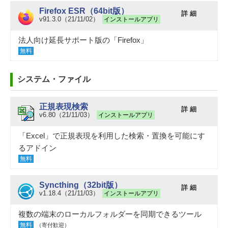
Firefox ESR（64bit版）
詳 細
v91.3.0（21/11/02）
インストールアプリ
法人向け延長サポート版の「Firefox」
無料
システム・ファイル
正規表現検索
詳 細
v6.80（21/11/03）
インストールアプリ
「Excel」で正規表現を利用した検索・置換を可能にす
るアドイン
無料
Syncthing（32bit版）
詳 細
v1.18.4（21/11/03）
インストールアプリ
複数の端末のローカルフォルダーを同期できるツール
無料
（寄付歓迎）