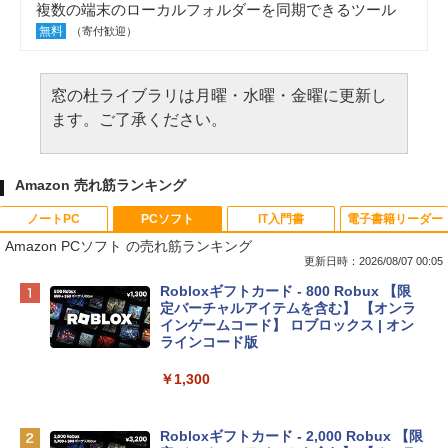
複数の端末のローカルフォルダーを同期できるツール
無料
（寄付歓迎）
窓の杜ライブラリは月曜・水曜・金曜に更新し
ます。ご了承ください。
Amazon 売れ筋ランキング
ノートPC
PCソフト
IT入門書
電子書籍リーダー
Amazon PCソフト の売れ筋ランキング
更新日時：2026/08/07 00:05
Apple 2026 MacBook Neo A18 Proチッ
Robloxギフトカード - 800 Robux 【限
プ搭載13インチノートブック：AIとAppl
定バーチャルアイテムを含む】 【オンラ
e Intelligence、Liquid Retinaディスプ
インゲームコード】 ロブロックス | オン
レイ、8GBメモリ、512GB SSD、1080p
ラインコード版
FaceTime HDカメラ、Touch ID - インデ
ィゴ + 3年延長 AppleCare+ for 13インチ
￥1,300
MacBook Neo(A18 Pro)|ダウンロード版
￥162,598
Robloxギフトカード - 2,000 Robux 【限