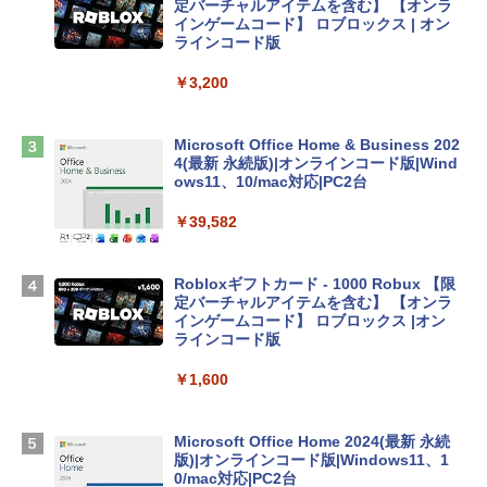
定バーチャルアイテムを含む】 【オンラ
インゲームコード】 ロブロックス | オン
tomtoc 360°保護 15.6 16インチ パソコ
ラインコード版
ンケース Dell NEC Lavie ASUS HP dyna
book Lenovo対応
￥3,200
￥2,952
Microsoft Office Home & Business 202
4(最新 永続版)|オンラインコード版|Wind
Apple 2026 MacBook Air M5チップ搭載
ows11、10/mac対応|PC2台
13インチノートブック：AIとApple Intell
igence、13.6インチLiquid Retinaディ
￥39,582
スプレイ、24GBユニファイドメモリ、1
TB SSD、12MPセンターフレームカメ
ラ、Touch ID - ミッドナイト + 3年延長
Robloxギフトカード - 1000 Robux 【限
AppleCare+ for 13インチMacBook Air
定バーチャルアイテムを含む】 【オンラ
(M5)|ダウンロード版
インゲームコード】 ロブロックス |オン
ラインコード版
￥347,600
￥1,600
【Amazon.co.jp限定】 HP ノートパソコ
ン 15-fd 15.6インチ 16GBメモリ 512GB
Microsoft Office Home 2024(最新 永続
SSD インテル Core 5
版)|オンラインコード版|Windows11、1
0/mac対応|PC2台