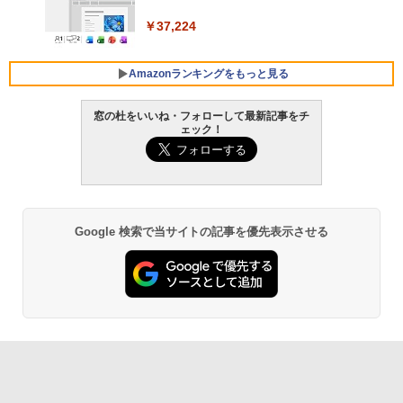
￥129,800
￥37,224
FMV ノートパソコン WE1-K3 (MS 365 P
ersonal/Copilotキー搭載/Win 11/15.6型/
Amazonランキングをもっと見る
Core i5/16GB/SSD 512GB/ホワイト) FM
VWK3E15W_AZ
窓の杜をいいね・フォローして最新記事をチ
ェック！
￥120,000
生成AIパスポート公式テキスト 第４版
Amazon Kindle Paperwhite (16GB) 7イ
ンチディスプレイ、色調調節ライト、12
週間持続バッテリー、広告なし、ブラッ
￥1,766
ク
￥27,980
Google 検索で当サイトの記事を優先表示させる
AIイラスト表現辞典: 思い通りの絵を引き
出す プロンプトの言葉 AI画像生成シリー
Amazon Kindle - 目に優しい、かさばら
ズ (はぴーイラストLabo)
ない、大きな画面で読みやすい、6週間持
続バッテリー、6インチディスプレイ電子
書籍リーダー、ブラック、16GB、広告な
￥480
し
￥19,980
ClaudeCode いちばんやさしい 教科書:
非エンジニア 初心者 素人 でも安心 使い