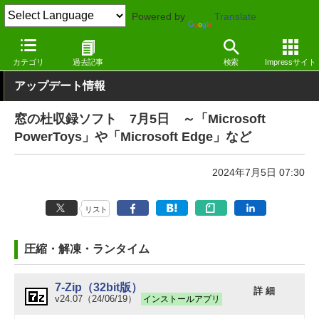
Powered by
Translate
窓の杜
その他の話題
トピック
アップデート
カテゴリ
過去記事
検索
Impressサイト
アップデート情報
窓の杜収録ソフト 7月5日 ～「Microsoft
PowerToys」や「Microsoft Edge」など
2024年7月5日 07:30
リスト
圧縮・解凍・ランタイム
7-Zip（32bit版）
詳 細
v24.07（24/06/19）
インストールアプリ