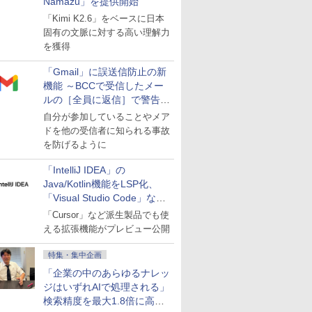
Namazu」を提供開始
「Kimi K2.6」をベースに日本
固有の文脈に対する高い理解力
を獲得
「Gmail」に誤送信防止の新
機能 ～BCCで受信したメー
ルの［全員に返信］で警告を
表示
自分が参加していることやメア
ドを他の受信者に知られる事故
を防げるように
「IntelliJ IDEA」の
Java/Kotlin機能をLSP化、
「Visual Studio Code」など
にも開放
「Cursor」など派生製品でも使
える拡張機能がプレビュー公開
特集・集中企画
「企業の中のあらゆるナレッ
ジはいずれAIで処理される」
検索精度を最大1.8倍に高め