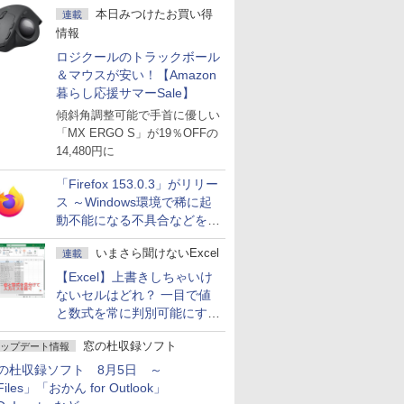
本日みつけたお買い得
連載
情報
ロジクールのトラックボール
＆マウスが安い！【Amazon
暮らし応援サマーSale】
傾斜角調整可能で手首に優しい
「MX ERGO S」が19％OFFの
14,480円に
「Firefox 153.0.3」がリリー
ス ～Windows環境で稀に起
動不能になる不具合などを解
決
いまさら聞けないExcel
連載
【Excel】上書きしちゃいけ
ないセルはどれ？ 一目で値
と数式を常に判別可能にする
方法
窓の杜収録ソフト
ップデート情報
の杜収録ソフト 8月5日 ～
iles」「おかん for Outlook」