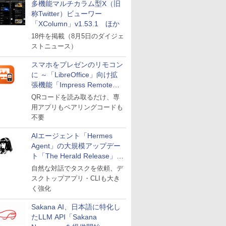
多機能マルチカラム型X（旧
称Twitter）ビューワー
「XColumn」v1.53.1 ほか
18件を掲載（8月5日のダイジェ
ストニュース）
スマホをプレゼンのリモコン
に ～「LibreOffice」向け拡
張機能「Impress Remote」
が公開
QRコードを読み取るだけ、専
用アプリもペアリングコードも
不要
AIエージェント「Hermes
Agent」の大規模アップデー
ト「The Herald Release」が
公開
自然な対話でタスクを依頼、デ
スクトップアプリ・CLIも大き
く強化
Sakana AI、日本語に特化し
たLLM API「Sakana