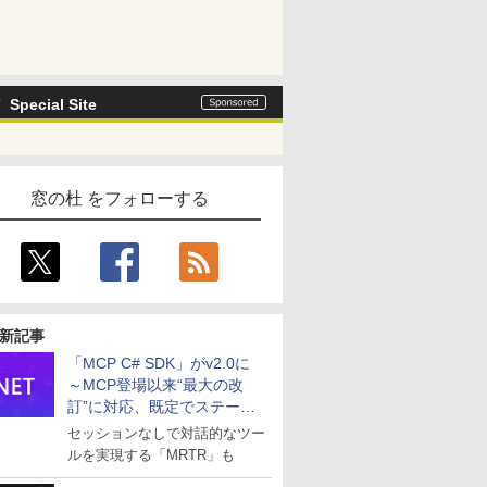
Special Site
窓の杜 をフォローする
新記事
「MCP C# SDK」がv2.0に
～MCP登場以来“最大の改
訂”に対応、既定でステート
レスへ
セッションなしで対話的なツー
ルを実現する「MRTR」も