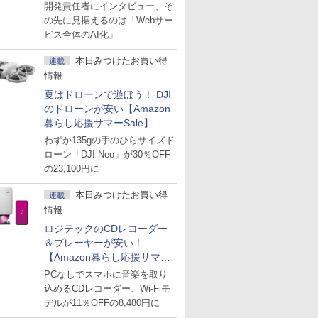
た「GMO AI RAG」は無償の
開発責任者にインタビュー、そ
OSS版で「1社1RAG」を目
の先に見据えるのは「Webサー
指す
ビス全体のAI化」
本日みつけたお買い得
連載
情報
夏はドローンで遊ぼう！ DJI
のドローンが安い【Amazon
暮らし応援サマーSale】
わずか135gの手のひらサイズド
ローン「DJI Neo」が30％OFF
の23,100円に
本日みつけたお買い得
連載
情報
ロジテックのCDレコーダー
＆プレーヤーが安い！
【Amazon暮らし応援サマー
Sale】
PCなしでスマホに音楽を取り
込めるCDレコーダー、Wi-Fiモ
デルが11％OFFの8,480円に