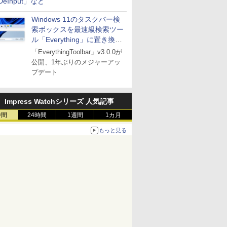
DeInput」など
Windows 11のタスクバー検
索ボックスを最速級検索ツー
ル「Everything」に置き換え
可能に
「EverythingToolbar」v3.0.0が
公開、1年ぶりのメジャーアッ
プデート
Impress Watchシリーズ 人気記事
時間
24時間
1週間
1カ月
もっと見る