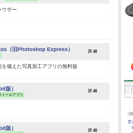
ラウザー
otos（旧Photoshop Express）
詳 細
リ
能を備えた写真加工アプリの無料版
2bit版）
詳 細
ストールアプリ
ア
窓
4bit版）
「F
詳 細