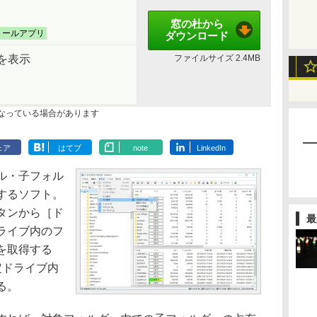
窓の杜から
トールアプリ
ダウンロード
を表示
ファイルサイズ
2.4MB
なっている場合があります
ェア
はてブ
note
LinkedIn
ル・子フォル
するソフト。
タンから［ド
最
ライブ内のフ
を取得する
定ドライブ内
る。