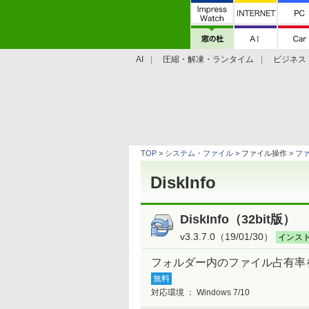
AI
圧縮・解凍・ランタイム
ビジネス
システム・ファイル
学習・プログラミン
TOP
>
システム・ファイル
> ファイル操作 >
フ
DiskInfo
DiskInfo（32bit版）
v3.3.7.0（19/01/30）
インス
フォルダー内のファイル占有率
無料
対応環境 ：
Windows 7/10