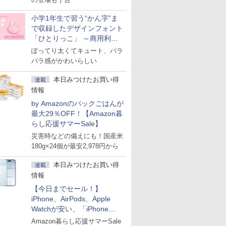
小学1年生で習う“かん字”ま
で収録したデザインフォント
「ひとりっこ」 ～商用利用
OK
ぽってり太くてキュート、パラ
パラ感がかわいらしい
本日みつけたお買い得
連載
情報
by Amazonのパックごはんが
最大29％OFF！【Amazon暮
らし応援サマーSale】
災害時などの備えにも！国産米
180g×24個が最安2,978円から
本日みつけたお買い得
連載
情報
【今日までセール！】
iPhone、AirPods、Apple
Watchが安い、「iPhone
Air」256GB版が139,800円な
Amazon暮らし応援サマーSale