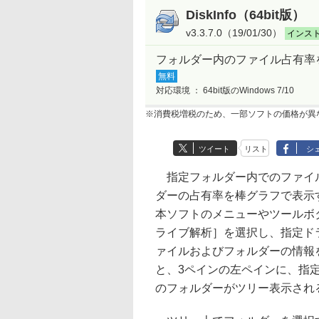
DiskInfo（64bit版）
v3.3.7.0（19/01/30）
インス
フォルダー内のファイル占有率
無料
対応環境 ：
64bit版のWindows 7/10
※消費税増税のため、一部ソフトの価格が異
ツイート
リスト
シ
指定フォルダー内でのファイ
ダーの占有率を棒グラフで表示
本ソフトのメニューやツールボ
ライブ解析］を選択し、指定ド
ァイルおよびフォルダーの情報
と、3ペインの左ペインに、指
のフォルダーがツリー表示され