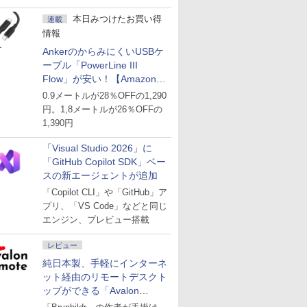
ど
本日みつけたお買い得
連載
情報
AnkerのからみにくいUSBケ
ーブル「PowerLine III
Flow」が安い！【Amazon暮
らし応援サマーSale】
0.9メートルが28％OFFの1,290
円。1,8メートルが26％OFFの
1,390円
「Visual Studio 2026」に
「GitHub Copilot SDK」ベー
スの新エージェントが追加
「Copilot CLI」や「GitHub」ア
プリ、「VS Code」などと同じ
エンジン、プレビュー搭載
レビュー
純日本製、手軽にインターネ
ット経由のリモートデスクト
ップができる「Avalon
remote」