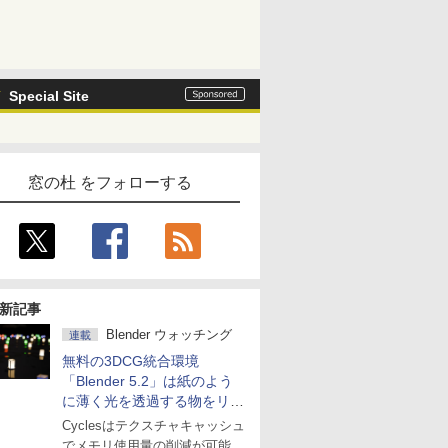
Special Site
窓の杜 をフォローする
新記事
Blender ウォッチング
連載
無料の3DCG統合環境
「Blender 5.2」は紙のよう
に薄く光を透過する物をリア
ルに表現
Cyclesはテクスチャキャッシュ
でメモリ使用量の削減が可能