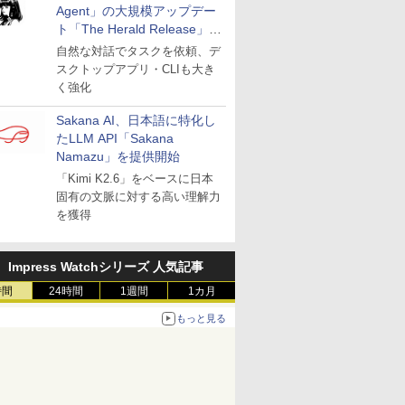
Agent」の大規模アップデー
ト「The Herald Release」が
公開
自然な対話でタスクを依頼、デ
スクトップアプリ・CLIも大き
く強化
Sakana AI、日本語に特化し
たLLM API「Sakana
Namazu」を提供開始
「Kimi K2.6」をベースに日本
固有の文脈に対する高い理解力
を獲得
Impress Watchシリーズ 人気記事
時間
24時間
1週間
1カ月
もっと見る