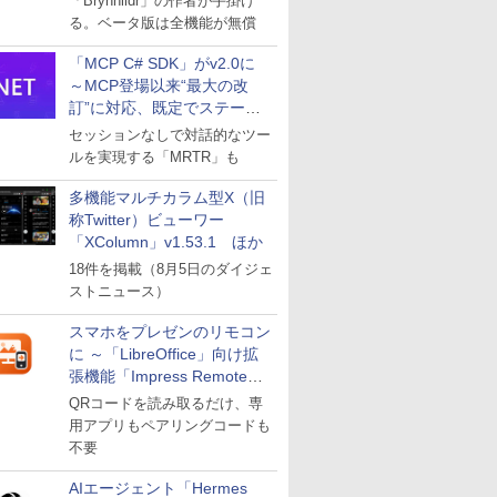
「Brynhildr」の作者が手掛け
る。ベータ版は全機能が無償
「MCP C# SDK」がv2.0に
～MCP登場以来“最大の改
訂”に対応、既定でステート
レスへ
セッションなしで対話的なツー
ルを実現する「MRTR」も
多機能マルチカラム型X（旧
称Twitter）ビューワー
「XColumn」v1.53.1 ほか
18件を掲載（8月5日のダイジェ
ストニュース）
スマホをプレゼンのリモコン
に ～「LibreOffice」向け拡
張機能「Impress Remote」
が公開
QRコードを読み取るだけ、専
用アプリもペアリングコードも
不要
AIエージェント「Hermes