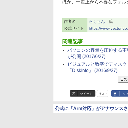
ほか、一覧上から不要なフォル
作者名
らくちん
氏
公式サイト
https://www.vector.c
関連記事
パソコンの容量を圧迫する不要ファ
が公開
(2017/6/27)
ビジュアルと数字でディスク
「DiskInfo」
(2016/9/27)
ツイート
リスト
シ
公式に「Arm対応」がアナウンス