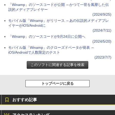
「Winamp」のソースコードが公開 ～かつて一世を風靡した伝
￥32,980
FM TOWNS ハイパー・カタログ: 本体ハ
説的メディアプレイヤー
ードウェア・市販ソフトウェアのパーフ
(2024/9/25)
ェクトリストと最新エミュレータ紹介
モバイル版「Winamp」がリリース ～あの伝説的メディアプレ
Amazon Kindle Colorsoft | 16GBストレ
イヤーがiOS/Androidに
ージ、防水、7インチカラーディスプレ
￥1,600
(2024/7/11)
イ、色調調節ライト、最大8週間持続バッ
テリー、広告無し、ブラック (2025年発
「Winamp」のソースコードが9月24日に公開へ
売)
1冊ですべて身につくHTML & CSSとWe
(2024/5/20)
bデザイン入門講座［第2版］
モバイル版「Winamp」のクローズドベータが発表 ～
￥39,980
iOS/Androidで人数限定のテスト
￥2,326
(2023/7/7)
New Amazon Kindle Scribe Colorsoft |
11インチカラーディスプレイ、64GBスト
レージ、ノート機能搭載、明るさ自動調
整、色調調節ライト、プレミアムペン付
き、グラファイト
トップページに戻る
￥115,980
おすすめ記事