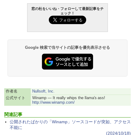
窓の杜をいいね・フォローして最新記事をチ
￥119,800
ェック！
生成AIパスポート公式テキスト 第４版
Amazon Kindle Paperwhite (16GB) 7イ
ンチディスプレイ、色調調節ライト、12
週間持続バッテリー、広告なし、ブラッ
￥1,766
ク
￥27,980
Google 検索で当サイトの記事を優先表示させる
AIイラスト表現辞典: 思い通りの絵を引き
出す プロンプトの言葉 AI画像生成シリー
Amazon Kindle - 目に優しい、かさばら
ズ (はぴーイラストLabo)
ない、大きな画面で読みやすい、6週間持
続バッテリー、6インチディスプレイ電子
書籍リーダー、ブラック、16GB、広告な
￥480
し
作者名
Nullsoft, Inc.
￥19,980
ClaudeCode いちばんやさしい 教科書:
公式サイト
Winamp — It really whips the llama's ass!
非エンジニア 初心者 素人 でも安心 使い
http://www.winamp.com/
方 マニュアル AI副業にもコンテンツ作成
にもKindle出版にも！ 非エンジニアのた
Kindle Paperwhite シグニチャーエディ
関連記事
めのAIコーディング入門シリーズ
ション (32GB) 7インチディスプレイ、明
公開されたばかりの「Winamp」ソースコードが突如、アクセス
るさ自動調整、色調調節ライト、12週間
持続バッテリー、広告なし、メタリック
￥99
不能に
ブラック
(2024/10/18)