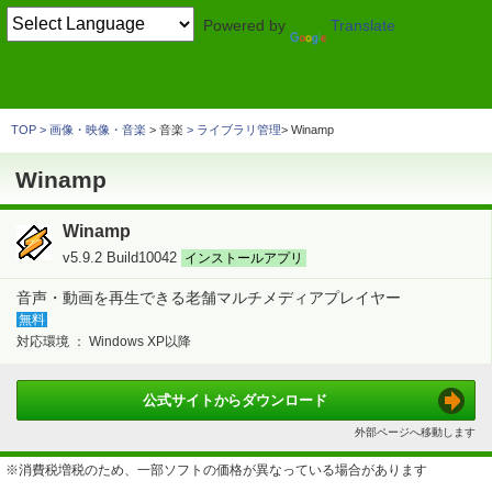
Powered by
Translate
TOP
画像・映像・音楽
> 音楽
音楽プレイヤー
Winamp
TOP
画像・映像・音楽
> 音楽
ライブラリ管理
Winamp
Winamp
Winamp
v5.9.2 Build10042
インストールアプリ
音声・動画を再生できる老舗マルチメディアプレイヤー
無料
対応環境 ：
Windows XP以降
公式サイトから
ダウンロード
外部ページへ移動します
※消費税増税のため、一部ソフトの価格が異なっている場合があります