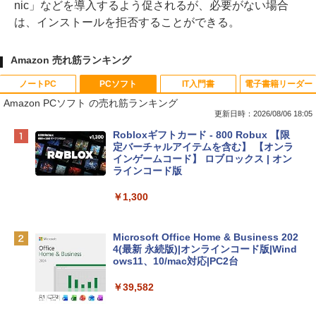
nic」などを導入するよう促されるが、必要がない場合
は、インストールを拒否することができる。
Amazon 売れ筋ランキング
ノートPC
PCソフト
IT入門書
電子書籍リーダー
Amazon PCソフト の売れ筋ランキング
更新日時：2026/08/06 18:05
Apple 2026 MacBook Neo A18 Proチッ
Robloxギフトカード - 800 Robux 【限
プ搭載13インチノートブック：AIとAppl
定バーチャルアイテムを含む】 【オンラ
e Intelligenceのために設計、Liquid Ret
インゲームコード】 ロブロックス | オン
inaディスプレイ、8GBユニファイドメモ
ラインコード版
リ、512GB SSDストレージ、1080p Fac
eTime HDカメラ、Touch ID - インディ
￥1,300
ゴ
￥137,800
Microsoft Office Home & Business 202
4(最新 永続版)|オンラインコード版|Wind
ows11、10/mac対応|PC2台
tomtoc 360°保護 15.6 16インチ パソコ
ンケース Dell NEC Lavie ASUS HP dyna
￥39,582
book Lenovo対応