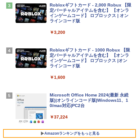
￥2,952
Robloxギフトカード - 2,000 Robux 【限
定バーチャルアイテムを含む】 【オンラ
インゲームコード】 ロブロックス | オン
Apple 2026 MacBook Air M5チップ搭載
ラインコード版
13インチノートブック：AIとApple Intell
igence、13.6インチLiquid Retinaディ
￥3,200
スプレイ、24GBユニファイドメモリ、1
TB SSDストレージ、12MPセンターフレ
ームカメラ、日本語キーボード、Touch I
Robloxギフトカード - 1000 Robux 【限
D - ミッドナイト
定バーチャルアイテムを含む】 【オンラ
インゲームコード】 ロブロックス |オン
￥314,800
ラインコード版
￥1,600
【Amazon.co.jp限定】 HP ノートパソコ
ン 15-fd 15.6インチ 16GBメモリ 512GB
SSD インテル Core 5
Microsoft Office Home 2024(最新 永続
版)|オンラインコード版|Windows11、1
￥129,800
0/mac対応|PC2台
￥37,224
FMV ノートパソコン WE1-K3 (MS 365 P
ersonal/Copilotキー搭載/Win 11/15.6型/
Core i5/16GB/SSD 512GB/ホワイト) FM
Amazonランキングをもっと見る
VWK3E15W_AZ