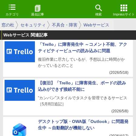
カテゴリ
過去記事
検索
Impressサイト
窓の杜
セキュリティ
不具合・障害
Webサービス
Webサービス 関連記事
「Trello」に障害発生中 ～コメント不能、アク
ティビティービューの読み込みに問題
復旧作業に尽力しているが、予想以上に時間がか
かっているとのこと
(2026/5/18)
【復旧】「Trello」に障害発生、ボードの読み
込みができず接続不能に
“カンバン”スタイルでタスクを管理できるサービス
［5月8日追記］
(2026/5/8)
デスクトップ版・OWA版「Outlook」に問題発
生中 ～自動翻訳が機能しない