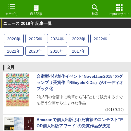
カテゴリ
過去記事
検索
Impressサイト
ニュース 2018年 記事一覧
2026
年
2025
年
2024
年
2023
年
2022
年
2021
年
2020
年
2018
年
2017
年
3月
合宿型小説創作イベント“NovelJam2018”のグ
ランプリ受賞作『REcycleKiDs』がオーディオ
ブック化
2泊3日の合宿中に執筆から“本”として販売するまで
を行う企画から生まれた作品
(2018/3/29)
Amazonで個人出版された書籍のコンテスト“P
OD個人出版アワード”の受賞作品が決定