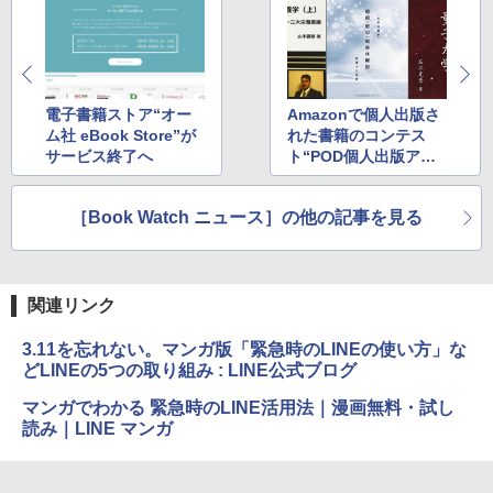
非エンジニア 初心者 素人 でも安心 使い
方 マニュアル AI副業にもコンテンツ作成
Microsoft Office Home & Business 202
にもKindle出版にも！ 非エンジニアのた
4(最新 永続版)|オンラインコード版|Wind
Kindle Paperwhite シグニチャーエディ
めのAIコーディング入門シリーズ
ows11、10/mac対応|PC2台
ション (32GB) 7インチディスプレイ、明
るさ自動調整、色調調節ライト、12週間
持続バッテリー、広告なし、メタリック
￥99
￥39,582
ブラック
電子書籍ストア“オー
Amazonで個人出版さ
ム社 eBook Store”が
れた書籍のコンテス
￥27,980
サービス終了へ
ト“POD個人出版アワ
1冊ですべて身につくHTML & CSSとWe
Robloxギフトカード - 2,000 Robux 【限
ード”の受賞作品が決
bデザイン入門講座［第2版］
定バーチャルアイテムを含む】 【オンラ
定
インゲームコード】 ロブロックス | オン
［Book Watch ニュース］の他の記事を見る
ラインコード版
Amazon Kindle Colorsoft | 16GBストレ
￥1,292
ージ、防水、7インチカラーディスプレ
イ、色調調節ライト、最大8週間持続バッ
￥3,200
テリー、広告無し、ブラック (2025年発
売)
FM TOWNS ハイパー・カタログ: 本体ハ
関連リンク
ードウェア・市販ソフトウェアのパーフ
Windows版 | Minecraft (マインクラフ
￥31,980
ェクトリストと最新エミュレータ紹介
ト): Java & Bedrock Edition | オンライ
3.11を忘れない。マンガ版「緊急時のLINEの使い方」な
ンコード版
どLINEの5つの取り組み : LINE公式ブログ
￥1,600
New Amazon Kindle Scribe Colorsoft |
￥3,600
マンガでわかる 緊急時のLINE活用法｜漫画無料・試し
11インチカラーディスプレイ、64GBスト
読み｜LINE マンガ
レージ、ノート機能搭載、明るさ自動調
整、色調調節ライト、プレミアムペン付
き、グラファイト