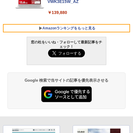
VWK3E15W_AZ
￥139,880
Amazonランキングをもっと見る
窓の杜をいいね・フォローして最新記事をチ
ェック！
Robloxギフトカード - 800 Robux 【限
生成AIパスポート公式テキスト 第４版
Amazon Kindle Paperwhite (16GB) 7イ
定バーチャルアイテムを含む】 【オンラ
ンチディスプレイ、色調調節ライト、12
インゲームコード】 ロブロックス | オン
週間持続バッテリー、広告なし、ブラッ
￥1,766
ラインコード版
ク
￥1,300
￥22,980
Google 検索で当サイトの記事を優先表示させる
AIイラスト表現辞典: 思い通りの絵を引き
出す プロンプトの言葉 AI画像生成シリー
Robloxギフトカード - 1000 Robux 【限
Amazon Kindle - 目に優しい、かさばら
ズ (はぴーイラストLabo)
定バーチャルアイテムを含む】 【オンラ
ない、大きな画面で読みやすい、6週間持
インゲームコード】 ロブロックス |オン
続バッテリー、6インチディスプレイ電子
ラインコード版
書籍リーダー、ブラック、16GB、広告な
￥480
し
￥1,600
￥16,980
ClaudeCode いちばんやさしい 教科書: