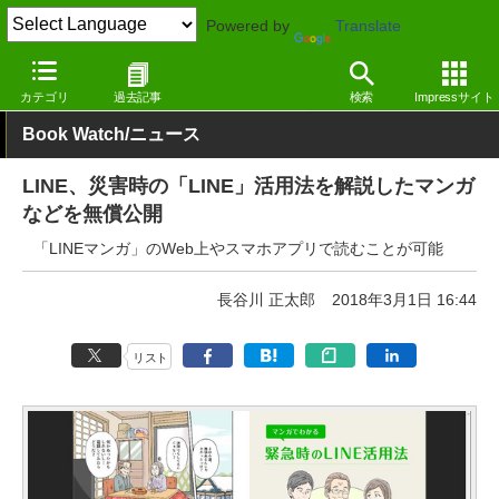
Powered by
Translate
窓の杜
電子書籍・本
漫画
その他
カテゴリ
過去記事
検索
Impressサイト
Book Watch/ニュース
LINE、災害時の「LINE」活用法を解説したマンガ
などを無償公開
「LINEマンガ」のWeb上やスマホアプリで読むことが可能
長谷川 正太郎
2018年3月1日 16:44
リスト