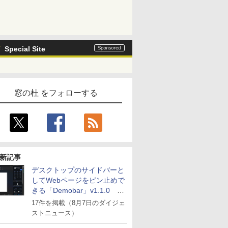
Special Site
窓の杜 をフォローする
新記事
デスクトップのサイドバーと
してWebページをピン止めで
きる「Demobar」v1.1.0 ほ
か
17件を掲載（8月7日のダイジェ
ストニュース）