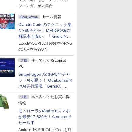
ツマンガ」が大集合
セール情報
Book Watch
Claude Codeのテクニック集
が990円から！MPEG技術の
解説本も安い、「Kindle本サ
マーセール」第2弾開始！
ExcelのCOPILOT関数本やRAG
の活用本も990円！
使ってわかるCopilot+
連載
PC
Snapdragon XのNPUでチャ
ットAIが動く！ Qualcomm向
けAI実行環境「GenieX」を
試してみた
本日みつけたお買い得
連載
情報
モトローラのAndroidスマホ
が最安17,820円！Amazonで
セール中
Android 16でNFC/FeliCaにも対