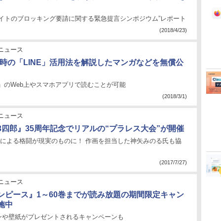
サイトのブロッキング要請に関する緊急提言シンポジウム”レポート
(2018/4/23)
ニュース
害時の「LINE」活用法を解説したマンガなどを無償公
ガ」のWeb上やスマホアプリで読むことが可能
(2018/3/1)
ニュース
3四郎』35周年記念でリアルの“プラレス大会”が開催
”による格闘が現実のものに！ 作画を担当した神矢みのる氏も協
(2017/7/27)
ニュース
ンピース』1～60巻までが読み放題の期間限定キャン
施中
アイコンや壁紙がプレゼントされるキャンペーンも