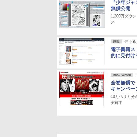
『少年ジャ
無償公開
1,200万ダ
ス
デキる
連載
電子書籍ス
的に見付け
Book Watch
全巻無償で『
キャンペー
10万ペリカ分
実施中