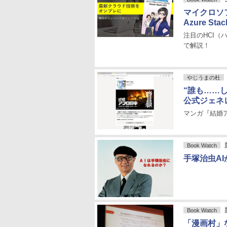
マイクロソ
Azure St
注目のHCI
で解説！
やじうまの杜
“誰も……し
公式ジェネ
マンガ『結婚
Book Watch
手塚治虫A
Book Watch
「漫画村」