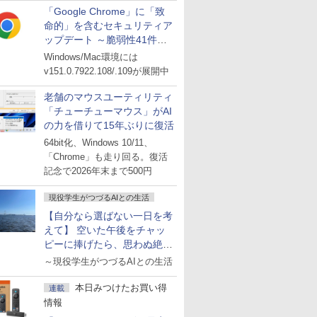
「Google Chrome」に「致
命的」を含むセキュリティア
ップデート ～脆弱性41件に
対処
Windows/Mac環境には
v151.0.7922.108/.109が展開中
老舗のマウスユーティリティ
「チューチューマウス」がAI
の力を借りて15年ぶりに復活
64bit化、Windows 10/11、
「Chrome」も走り回る。復活
記念で2026年末まで500円
現役学生がつづるAIとの生活
【自分なら選ばない一日を考
えて】 空いた午後をチャッ
ピーに捧げたら、思わぬ絶景
に出会った話
～現役学生がつづるAIとの生活
本日みつけたお買い得
連載
情報