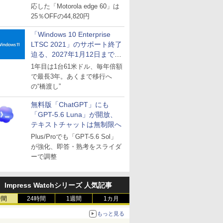
応した「Motorola edge 60」は
25％OFFの44,820円
「Windows 10 Enterprise
LTSC 2021」のサポート終了
迫る、2027年1月12日まで
～ESUは9月1日から販売
1年目は1台61米ドル、毎年倍額
で最長3年。あくまで移行へ
の“橋渡し”
無料版「ChatGPT」にも
「GPT-5.6 Luna」が開放、
テキストチャットは無制限へ
Plus/Proでも「GPT-5.6 Sol」
が強化、即答・熟考をスライダ
ーで調整
Impress Watchシリーズ 人気記事
時間
24時間
1週間
1カ月
もっと見る