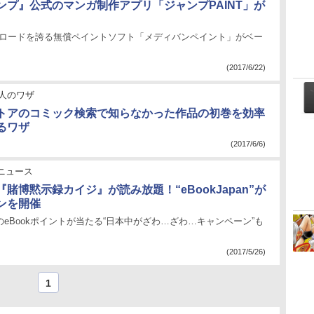
ンプ』公式のマンガ制作アプリ「ジャンプPAINT」が
ウンロードを誇る無償ペイントソフト「メディバンペイント」がベー
(2017/6/22)
人のワザ
トアのコミック検索で知らなかった作品の初巻を効率
るワザ
(2017/6/6)
ニュース
賭博黙示録カイジ』が読み放題！“eBookJapan”が
ンを開催
のeBookポイントが当たる“日本中がざわ…ざわ…キャンペーン”も
(2017/5/26)
1