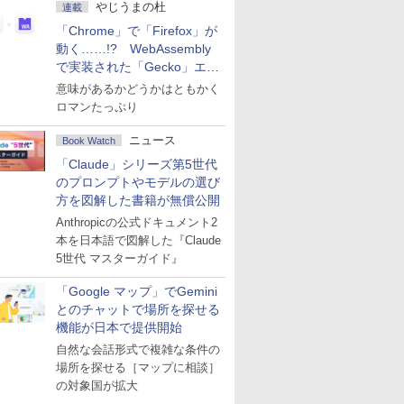
やじうまの杜
連載
「Chrome」で「Firefox」が
動く……!? WebAssembly
で実装された「Gecko」エン
ジン
意味があるかどうかはともかく
ロマンたっぷり
ニュース
Book Watch
「Claude」シリーズ第5世代
のプロンプトやモデルの選び
方を図解した書籍が無償公開
Anthropicの公式ドキュメント2
本を日本語で図解した『Claude
5世代 マスターガイド』
「Google マップ」でGemini
とのチャットで場所を探せる
機能が日本で提供開始
自然な会話形式で複雑な条件の
場所を探せる［マップに相談］
の対象国が拡大