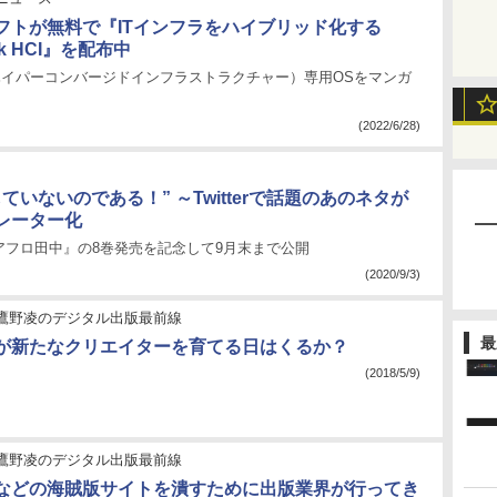
フトが無料で『ITインフラをハイブリッド化する
ack HCI』を配布中
（ハイパーコンバージドインフラストラクチャー）専用OSをマンガ
(2022/6/28)
ていないのである！” ～Twitterで話題のあのネタが
レーター化
アフロ田中』の8巻発売を記念して9月末まで公開
(2020/9/3)
鷹野凌のデジタル出版最前線
最
Iが新たなクリエイターを育てる日はくるか？
(2018/5/9)
鷹野凌のデジタル出版最前線
などの海賊版サイトを潰すために出版業界が行ってき