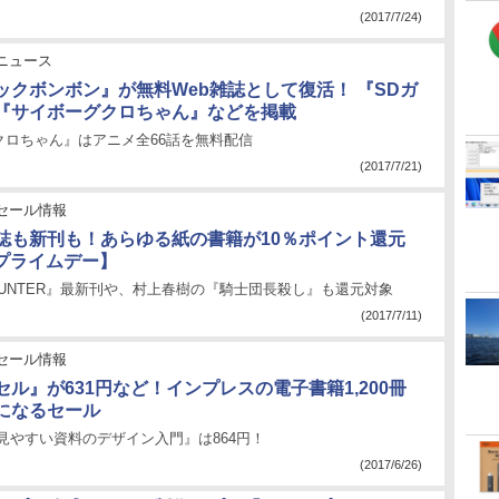
(2017/7/24)
ニュース
ックボンボン』が無料Web雑誌として復活！ 『SDガ
『サイボーグクロちゃん』などを掲載
クロちゃん』はアニメ全66話を無料配信
(2017/7/21)
セール情報
誌も新刊も！あらゆる紙の書籍が10％ポイント還元
nプライムデー】
×HUNTER』最新刊や、村上春樹の『騎士団長殺し』も還元対象
(2017/7/11)
セール情報
ル』が631円など！インプレスの電子書籍1,200冊
になるセール
見やすい資料のデザイン入門』は864円！
(2017/6/26)