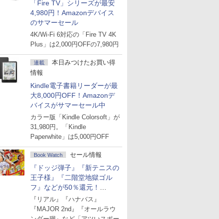
「Fire TV」シリーズが最安
4,980円！Amazonデバイス
のサマーセール
4K/Wi-Fi 6対応の「Fire TV 4K
Plus」は2,000円OFFの7,980円
本日みつけたお買い得
連載
情報
Kindle電子書籍リーダーが最
大8,000円OFF！Amazonデ
バイスがサマーセール中
カラー版「Kindle Colorsoft」が
31,980円。「Kindle
Paperwhite」は5,000円OFF
セール情報
Book Watch
『ドッジ弾子』『新テニスの
王子様』『二階堂地獄ゴル
フ』などが50％還元！
Amazonマンガ週末セール
『リアル』『ハナバス』
『MAJOR 2nd』『オールラウ
ンダー廻』など「アツいスポー