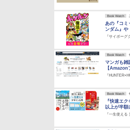
Book Watch
あの『コミ
ンダム』や
『サイボーグ
Book Watch
マンガも雑
【Amazo
『HUNTER
Book Watch
『快速エクセ
以上が半額
『一生使える 