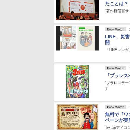
たことは？
“著作権侵害
Book Watch
LINE、災
開
「LINEマン
Book Watch
『プラレス
“プラレスラー
力
Book Watch
無料で『ワ
ペーンが実
Twitter