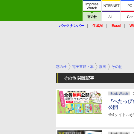
バックナンバー
生成AI
Excel
Wi
窓の杜
電子書籍・本
漫画
その他
その他 関連記事
Book Watch
『へたっぴ
公開
全4タイトルが
Book Watch