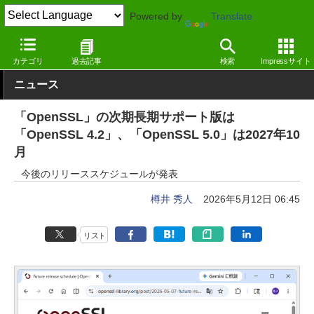
Powered by
Translate
窓の杜
セキュリティ
セキュリティ
その他
カテゴリ
過去記事
検索
Impressサイト
ニュース
「OpenSSL」の次期長期サポート版は
「OpenSSL 4.2」、「OpenSSL 5.0」は2027年10
月
今後のリリーススケジュールが発表
樽井 秀人
2026年5月12日 06:45
リスト