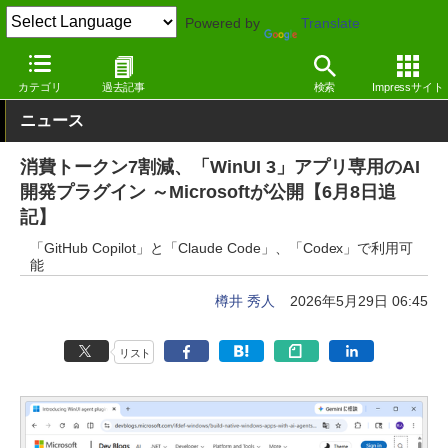
Powered by
Translate
窓の杜
生成AI
AIコーディング
カテゴリ
過去記事
検索
Impressサイト
ニュース
消費トークン7割減、「WinUI 3」アプリ専用のAI
開発プラグイン ～Microsoftが公開【6月8日追
記】
「GitHub Copilot」と「Claude Code」、「Codex」で利用可
能
樽井 秀人
2026年5月29日 06:45
リスト