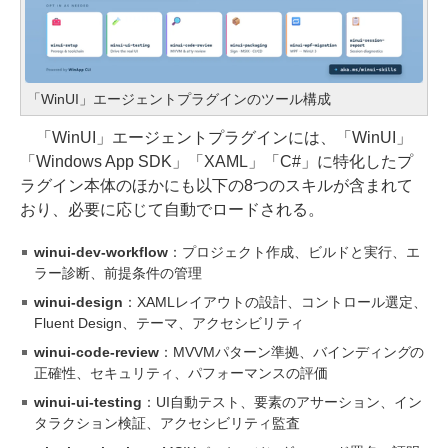
「WinUI」エージェントプラグインのツール構成
「WinUI」エージェントプラグインには、「WinUI」
「Windows App SDK」「XAML」「C#」に特化したプ
ラグイン本体のほかにも以下の8つのスキルが含まれて
おり、必要に応じて自動でロードされる。
winui-dev-workflow
：プロジェクト作成、ビルドと実行、エ
ラー診断、前提条件の管理
winui-design
：XAMLレイアウトの設計、コントロール選定、
Fluent Design、テーマ、アクセシビリティ
winui-code-review
：MVVMパターン準拠、バインディングの
正確性、セキュリティ、パフォーマンスの評価
winui-ui-testing
：UI自動テスト、要素のアサーション、イン
タラクション検証、アクセシビリティ監査