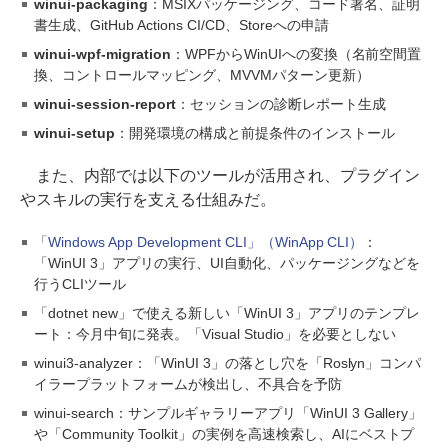
winui-packaging
：MSIXパッケージング、コード署名、証明
書生成、GitHub Actions CI/CD、Storeへの申請
winui-wpf-migration
：WPFからWinUIへの変換（名前空間置
換、コントロールマッピング、MVVMパターン更新）
winui-session-report
：セッションの診断レポート生成
winui-setup
：開発環境の構成と前提条件のインストール
また、内部では以下のツールが活用され、プラグイン
やスキルの実行を支える仕組みだ。
「Windows App Development CLI」（WinApp CLI）
：
「WinUI 3」アプリの実行、UI自動化、パッケージングなどを
行うCLIツール
「dotnet new」で使える新しい「WinUI 3」アプリのテンプレ
ート：今月中旬に発表。「Visual Studio」を必要としない
winui3-analyzer：「WinUI 3」の落とし穴を「Roslyn」コンパ
イラープラットフォームが検出し、不具合を予防
winui-search：サンプルギャラリーアプリ「WinUI 3 Gallery」
や「Community Toolkit」の実例を高速検索し、AIにベストプ