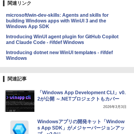
関連リンク
microsoft/win-dev-skills: Agents and skills for
building Windows apps with WinUI 3 and the
Windows App SDK
Introducing WinUI agent plugin for GitHub Copilot
and Claude Code - #ifdef Windows
Introducing dotnet new WinUI templates - #ifdef
Windows
関連記事
「Windows App Development CLI」v0.
2が公開 ～.NETプロジェクトもカバー
2026年3月3日
Windowsアプリの開発キット「Window
s App SDK」がメジャーバージョンアッ