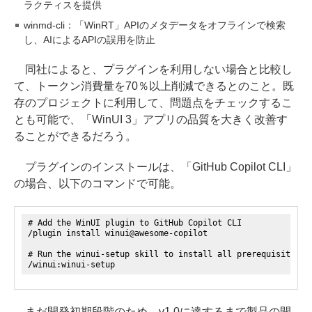
ラクティスを提供
winmd-cli：「WinRT」APIのメタデータをオフラインで検索
し、AIによるAPIの誤用を防止
同社によると、プラグインを利用しない場合と比較し
て、トークン消費量を70％以上削減できるとのこと。既
存のプロジェクトに利用して、問題点をチェックするこ
とも可能で、「WinUI 3」アプリの品質を大きく改善す
ることができるだろう。
プラグインのインストールは、「GitHub Copilot CLI」
の場合、以下のコマンドで可能。
# Add the WinUI plugin to GitHub Copilot CLI
/plugin install winui@awesome-copilot
# Run the winui-setup skill to install all prerequisites
/winui:winui-setup
まだ開発初期段階のため、v1.0に達するまで製品の開