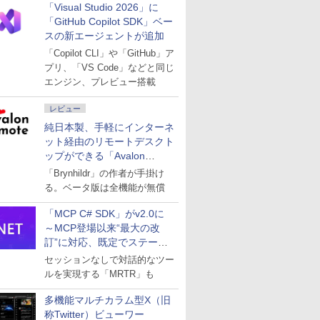
「Visual Studio 2026」に
「GitHub Copilot SDK」ベー
スの新エージェントが追加
「Copilot CLI」や「GitHub」ア
プリ、「VS Code」などと同じ
エンジン、プレビュー搭載
レビュー
純日本製、手軽にインターネ
ット経由のリモートデスクト
ップができる「Avalon
remote」
「Brynhildr」の作者が手掛け
る。ベータ版は全機能が無償
「MCP C# SDK」がv2.0に
～MCP登場以来“最大の改
訂”に対応、既定でステート
レスへ
セッションなしで対話的なツー
ルを実現する「MRTR」も
多機能マルチカラム型X（旧
称Twitter）ビューワー