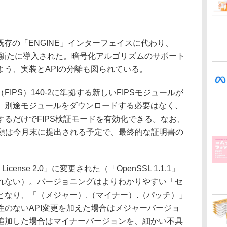
では既存の「ENGINE」インターフェイスに代わり、
概念が新たに導入された。暗号化アルゴリズムのサポート
う、実装とAPIの分離も図られている。
PS）140-2に準拠する新しいFIPSモジュールが
。別途モジュールをダウンロードする必要はなく、
るだけでFIPS検証モードを有効化できる。なお、
めの書類は今月末に提出される予定で、最終的な証明書の
ense 2.0」に変更された（「OpenSSL 1.1.1」
れない）。バージョニングはよりわかりやすい「セ
なり、「（メジャー）.（マイナー）.（パッチ）」
性のないAPI変更を加えた場合はメジャーバージョ
追加した場合はマイナーバージョンを、細かい不具