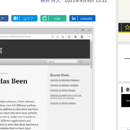
樽井 秀人
2021年9月9日 15:12
ェア
はてブ
note
LinkedIn
最