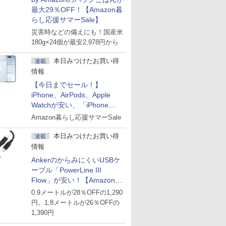
最大29％OFF！【Amazon暮
らし応援サマーSale】
災害時などの備えにも！国産米
180g×24個が最安2,978円から
本日みつけたお買い得
連載
情報
【今日までセール！】
iPhone、AirPods、Apple
Watchが安い、「iPhone
Air」256GB版が139,800円な
Amazon暮らし応援サマーSale
ど
本日みつけたお買い得
連載
情報
AnkerのからみにくいUSBケ
ーブル「PowerLine III
Flow」が安い！【Amazon暮
らし応援サマーSale】
0.9メートルが28％OFFの1,290
円。1,8メートルが26％OFFの
1,390円