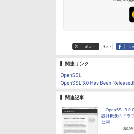
ブロックス | オンラ
テリー、広告なし、
ロブロックス | オン
Labo)
チディスプレイ電子
インコード版
ブラック
ラインコード版
書籍リーダー、ブラ
ック、16GB、広告
し
ポスト
リスト
シ
関連リンク
OpenSSL
OpenSSL 3.0 Has Been Released!
関連記事
「OpenSSL 3.0
設計概要のドラ
公開
2019