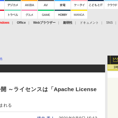
ndows
Office
Webブラウザー
脆弱性
ドキュメント
SNS
他
1
が公開 ～ライセンスは「Apache License
込まれる