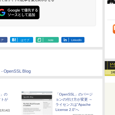
10/mac対応|PC2台
もコンテンツ作成に
調節ライト、12週間
ブロックス |オンライ
新エミュレータ紹介
ト、最大8週間持続バ
明るさ自動調整、色調
もKindle出版にも！
持続バッテリー、広
ンコード版
ッテリー、広告無
調節ライト、プレミア
な
非エンジニアのため
告なし、メタリック
し、ブラック (2025
ムペン付き、グラファ
のAIコーディング入
ジェード
年発売)
イト
門シリーズ
ェア
はてブ
note
LinkedIn
 - OpenSSL Blog
1
.0」の
「OpenSSL」のバージ
フトが
ョンの付け方が変更 ～
ライセンスは“Apache
License 2.0”へ
年2月14日