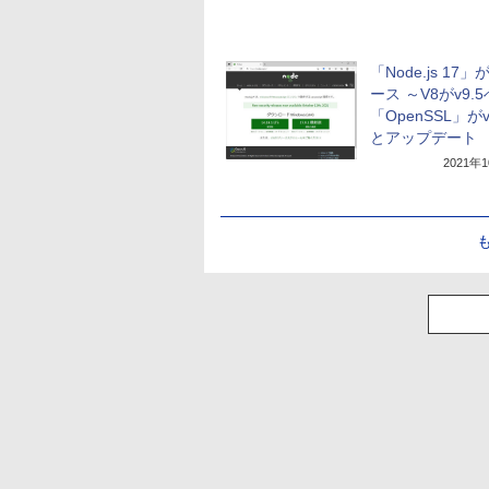
「Node.js 17
ース ～V8がv9.
「OpenSSL」がv
とアップデート
2021年