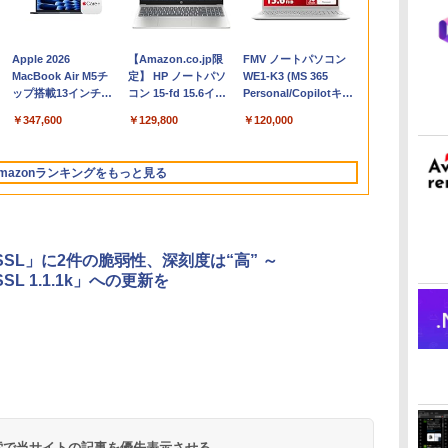
Apple 2026
【Amazon.co.jp限
FMV ノートパソコン
コ
MacBook Air M5チ
定】 HP ノートパソ
WE1-K3 (MS 365
ップ搭載13インチノ
コン 15-fd 15.6イン
Personal/Copilotキー
ートブック：AIと
チ 16GBメモリ
搭載/Win 11/15.6
￥347,600
￥129,800
￥120,000
Apple Intelligence、
512GB SSD インテ
型/Core i5/16GB/SSD
13.6インチLiquid
ル Core 5
512GB/ホワイト)
Retinaディスプレ
FMVWK3E15W_AZ
mazonランキングをもっと見る
イ、24GBユニファイ
ドメモリ、1TB
SSD、12MPセンター
フレームカメラ、
Touch ID - ミッドナ
nSSL」に2件の脆弱性、深刻度は“高” ～
イト + 3年延長
SSL 1.1.1k」への更新を
AppleCare+ for 13イ
ンチMacBook
Air(M5)|ダウンロー
ド版
Microsoft Office
ClaudeCode いちば
Kindle Paperwhite
Robloxギフトカード
FM TOWNS ハイパ
Amazon Kindle
Microsoft Office
1冊ですべて身につく
New Amazon Kindle
Home & Business
んやさしい 教科書:
シグニチャーエディ
- 1000 Robux 【限定
ー・カタログ: 本体
Colorsoft | 16GBス
Home 2024(最新 永続
HTML & CSSとWebデ
Scribe Colorsoft | 11
2024(最新 永続版)|オ
非エンジニア 初心者
ション (32GB) 7イン
バーチャルアイテム
ハードウェア・市販
トレージ、防水、7イ
版)|オンラインコード
ザイン入門講座［第2
インチカラーディスプ
持
ンラインコード
素人 でも安心 使い方
チディスプレイ、明
を含む】 【オンライ
ソフトウェアのパー
ンチカラーディスプ
版|Windows11、
版］
レイ、64GBストレー
￥39,582
￥99
￥32,980
￥1,600
￥1,600
￥39,980
￥37,224
￥2,326
￥115,980
 検索で当サイトの記事を優先表示させる
ン
版|Windows11、
マニュアル AI副業に
るさ自動調整、色調
ンゲームコード】 ロ
フェクトリストと最
レイ、色調調節ライ
10/mac対応|PC2台
ジ、ノート機能搭載、