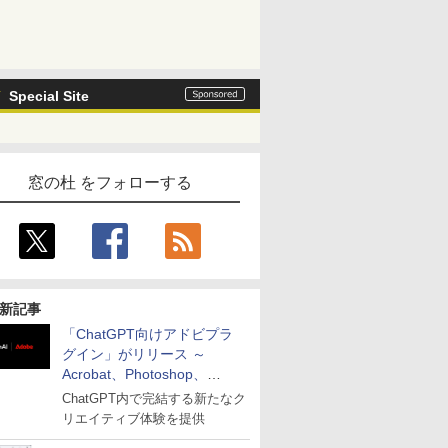
Special Site
窓の杜 をフォローする
新記事
「ChatGPT向けアドビプラ
グイン」がリリース ～
Acrobat、Photoshop、
Premiereなどの機能を1つの
ChatGPT内で完結する新たなク
プラグインに統合
リエイティブ体験を提供