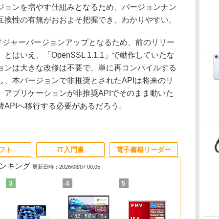
ジョンを増やす仕組みとなるため、バージョンナン
互換性の有無がおおよそ把握でき、わかりやすい。
0」はメジャーバージョンアップとなるため、前のリリー
はいえ、「OpenSSL 1.1.1」で動作していたな
ョンは大きな改修は不要で、単に再コンパイルする
し、本バージョンで非推奨とされたAPIは将来のリ
、アプリケーションが非推奨APIでそのまま動いた
APIへ移行する必要があるだろう。
ソフト
IT入門書
電子書籍リーダー
ランキング
更新日時：2026/08/07 00:05