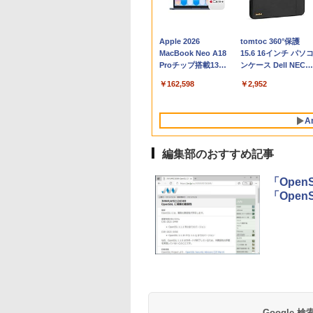
Apple 2026
tomtoc 360°保護
MacBook Neo A18
15.6 16インチ パソ
Proチップ搭載13イ
ンケース Dell NEC
ンチノートブック：
Lavie ASUS HP
￥162,598
￥2,952
AIとApple
dynabook Lenovo
Intelligence、Liquid
対応
Retinaディスプレ
A
イ、8GBメモリ、
512GB SSD、1080p
FaceTime HDカメ
編集部のおすすめ記事
ラ、Touch ID - イン
ディゴ + 3年延長
「Ope
AppleCare+ for 13イ
「Open
ンチMacBook
Neo(A18 Pro)|ダウン
ロード版
Robloxギフトカード
生成AIパスポート公
Amazon Kindle
Robloxギフトカード
AIイラスト表現辞典:
Amazon Kindle - 目
- 800 Robux 【限定
式テキスト 第４版
Paperwhite (16GB)
- 2,000 Robux 【限
思い通りの絵を引き
に優しい、かさばら
バーチャルアイテム
7インチディスプレ
定バーチャルアイテ
出す プロンプトの言
ない、大きな画面で
￥1,766
を含む】 【オンライ
イ、色調調節ライ
ムを含む】 【オンラ
葉 AI画像生成シリー
読みやすい、6週間
￥1,300
￥27,980
￥3,200
￥480
￥19,980
Google
ンゲームコード】 ロ
ト、12週間持続バッ
インゲームコード】
ズ (はぴーイラスト
続バッテリー、6イ