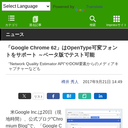
Powered by
Translate
窓の杜
インターネット
Webブラウザー
Windows
カテゴリ
過去記事
検索
Impressサイト
ニュース
「Google Chrome 62」はOpenType可変フォン
トをサポート ～ベータ版でテスト可能
“Network Quality Estimator API”やDOM要素からのメディアキ
ャプチャーなども
樽井 秀人
2017年9月21日 14:49
リスト
米Google Inc.は20日（現
地時間）、公式ブログ“Chro
mium Blog”で、「Google C