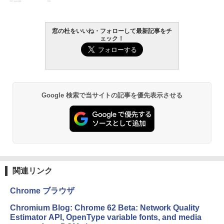
￥1,300
￥22,980
窓の杜をいいね・フォローして最新記事をチ
AIイラスト表現辞典: 思い通りの絵を引き
ェック！
出す プロンプトの言葉 AI画像生成シリー
Robloxギフトカード - 1000 Robux 【限
Amazon Kindle - 目に優しい、かさばら
ズ (はぴーイラストLabo)
定バーチャルアイテムを含む】 【オンラ
ない、大きな画面で読みやすい、6週間持
インゲームコード】 ロブロックス |オン
続バッテリー、6インチディスプレイ電子
ラインコード版
書籍リーダー、ブラック、16GB、広告な
￥480
し
￥1,600
Google 検索で当サイトの記事を優先表示させる
￥16,980
ClaudeCode いちばんやさしい 教科書:
非エンジニア 初心者 素人 でも安心 使い
方 マニュアル AI副業にもコンテンツ作成
Microsoft Office Home & Business 202
にもKindle出版にも！ 非エンジニアのた
4(最新 永続版)|オンラインコード版|Wind
Kindle Paperwhite シグニチャーエディ
めのAIコーディング入門シリーズ
ows11、10/mac対応|PC2台
ション (32GB) 7インチディスプレイ、明
るさ自動調整、色調調節ライト、12週間
持続バッテリー、広告なし、メタリック
￥99
￥39,582
ブラック
関連リンク
￥27,980
1冊ですべて身につくHTML & CSSとWe
Robloxギフトカード - 2,000 Robux 【限
bデザイン入門講座［第2版］
定バーチャルアイテムを含む】 【オンラ
Chrome ブラウザ
インゲームコード】 ロブロックス | オン
ラインコード版
Amazon Kindle Colorsoft | 16GBストレ
￥1,292
Chromium Blog: Chrome 62 Beta: Network Quality
ージ、防水、7インチカラーディスプレ
Estimator API, OpenType variable fonts, and media