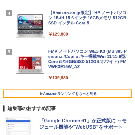
【Amazon.co.jp限定】 HP ノートパソコ
ン 15-fd 15.6インチ 16GBメモリ 512GB
SSD インテル Core 5
￥129,800
FMV ノートパソコン WE1-K3 (MS 365 P
ersonal/Copilotキー搭載/Win 11/15.6型/
Core i5/16GB/SSD 512GB/ホワイト) FM
VWK3E15W_AZ
￥139,880
Amazonランキングをもっと見る
編集部のおすすめ記事
Robloxギフトカード - 800 Robux 【限
生成AIパスポート公式テキスト 第４版
Amazon Kindle Paperwhite (16GB) 7イ
「Google Chrome 61」が正式版に ～モ
定バーチャルアイテムを含む】 【オンラ
ンチディスプレイ、色調調節ライト、12
ジュール機能や“WebUSB”をサポート
インゲームコード】 ロブロックス | オン
週間持続バッテリー、広告なし、ブラッ
￥1,766
ラインコード版
ク