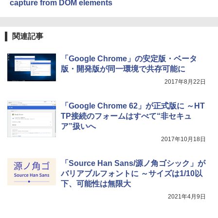
イ、色調調節ライト、最大8週間持続バッ
￥3,200
capture from DOM elements
テリー、広告無し、ブラック (2025年発
売)
FM TOWNS ハイパー・カタログ: 本体ハ
ードウェア・市販ソフトウェアのパーフ
Windows版 | Minecraft (マインクラフ
￥31,980
ェクトリストと最新エミュレータ紹介
関連記事
ト): Java & Bedrock Edition | オンライ
ンコード版
￥1,600
「Google Chrome」の安定版・ベータ
New Amazon Kindle Scribe Colorsoft |
￥3,600
版・開発版が同一環境で共存可能に
11インチカラーディスプレイ、64GBスト
レージ、ノート機能搭載、明るさ自動調
2017年8月22日
整、色調調節ライト、プレミアムペン付
き、グラファイト
「Google Chrome 62」が正式版に ～HT
￥115,980
TP接続のフォームはすべて“非セキュ
ア”扱いへ
2017年10月18日
「Source Han Sans/源ノ角ゴシック」が
バリアブルフォントに ～サイズは1/10以
下、可能性は無限大
2021年4月9日