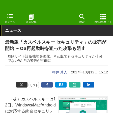
窓の杜
セキュリティ
セキュリティ
Windows
カテゴリ
過去記事
検索
Impressサイト
ニュース
最新版「カスペルスキー セキュリティ」の販売が
開始 ～OS再起動時を狙った攻撃も阻止
危険サイト診断機能を強化。Mac版でもセキュリティが十分
でないWi-Fiの警告が可能に
樽井 秀人
2017年10月12日 15:12
リスト
（株）カスペルスキーは1
2日、Windows/Mac/Android
に対応する統合セキュリテ