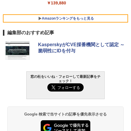
￥139,880
Amazonランキングをもっと見る
編集部のおすすめ記事
Robloxギフトカード - 800 Robux 【限
生成AIパスポート公式テキスト 第４版
Amazon Kindle Paperwhite (16GB) 7イ
KasperskyがCVE採番機関として認定 ～
定バーチャルアイテムを含む】 【オンラ
ンチディスプレイ、色調調節ライト、12
脆弱性にIDを付与
インゲームコード】 ロブロックス | オン
週間持続バッテリー、広告なし、ブラッ
￥1,766
ラインコード版
ク
￥1,300
￥22,980
窓の杜をいいね・フォローして最新記事をチ
AIイラスト表現辞典: 思い通りの絵を引き
ェック！
出す プロンプトの言葉 AI画像生成シリー
Robloxギフトカード - 1000 Robux 【限
Amazon Kindle - 目に優しい、かさばら
ズ (はぴーイラストLabo)
定バーチャルアイテムを含む】 【オンラ
ない、大きな画面で読みやすい、6週間持
インゲームコード】 ロブロックス |オン
続バッテリー、6インチディスプレイ電子
ラインコード版
書籍リーダー、ブラック、16GB、広告な
￥480
し
￥1,600
Google 検索で当サイトの記事を優先表示させる
￥16,980
ClaudeCode いちばんやさしい 教科書:
非エンジニア 初心者 素人 でも安心 使い
方 マニュアル AI副業にもコンテンツ作成
Microsoft Office Home & Business 202