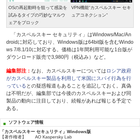
OSの再起動時を狙って感染を
VPN機能“カスペルスキー セキ
試みるタイプの巧妙なマルウ
ュアコネクション”
ェアをブロック
「カスペルスキー セキュリティ」はWindows/Mac/An
droidに対応しており、Windows版は64bit版を含むWindo
ws 7/8.1/10に対応する。価格は1年間利用可能な1台版が
ダウンロード販売で3,980円（税込み）など。
編集部注：
なお、カスペルスキーについては
ロシア政府
がカスペルスキー製品を利用して米国にスパイ行為を行
っている
との疑惑報道もあることを追記しておく。真偽
は不明だが、編集部では今後のカスペルスキーおよび同
製品の動向に注目しており、続報があれば報じる予定で
ある。
ソフトウェア情報
「カスペルスキー セキュリティ」Windows版
【著作権者】
AO Kaspersky Lab