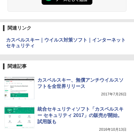
にもKindle出版にも！ 非エンジニアのた
4(最新 永続版)|オンラインコード版|Wind
Kindle Paperwhite シグニチャーエディ
めのAIコーディング入門シリーズ
ows11、10/mac対応|PC2台
ション (32GB) 7インチディスプレイ、明
るさ自動調整、色調調節ライト、12週間
持続バッテリー、広告なし、メタリック
￥99
￥39,582
ブラック
関連リンク
￥27,980
1冊ですべて身につくHTML & CSSとWe
Robloxギフトカード - 2,000 Robux 【限
bデザイン入門講座［第2版］
定バーチャルアイテムを含む】 【オンラ
カスペルスキー｜ウイルス対策ソフト｜インターネット
インゲームコード】 ロブロックス | オン
セキュリティ
ラインコード版
Amazon Kindle Colorsoft | 16GBストレ
￥1,292
ージ、防水、7インチカラーディスプレ
イ、色調調節ライト、最大8週間持続バッ
￥3,200
テリー、広告無し、ブラック (2025年発
関連記事
売)
FM TOWNS ハイパー・カタログ: 本体ハ
ードウェア・市販ソフトウェアのパーフ
Windows版 | Minecraft (マインクラフ
カスペルスキー、無償アンチウイルスソ
￥31,980
ェクトリストと最新エミュレータ紹介
ト): Java & Bedrock Edition | オンライ
フトを全世界リリース
ンコード版
￥1,600
2017年7月26日
New Amazon Kindle Scribe Colorsoft |
￥3,600
11インチカラーディスプレイ、64GBスト
レージ、ノート機能搭載、明るさ自動調
統合セキュリティソフト「カスペルスキ
整、色調調節ライト、プレミアムペン付
ー セキュリティ 2017」の販売が開始。
き、グラファイト
試用版も
￥115,980
2016年10月13日