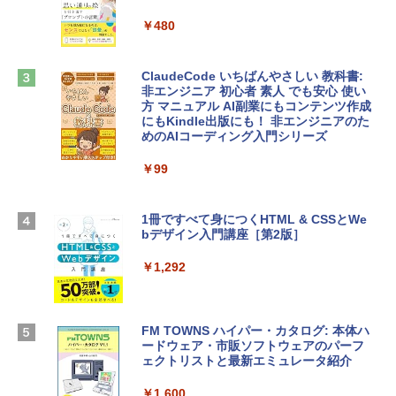
ows11、10/mac対応|PC2台
tomtoc 360°保護 15.6 16インチ パソコ
￥480
ンケース Dell NEC Lavie ASUS HP dyna
￥39,582
book Lenovo対応
ClaudeCode いちばんやさしい 教科書:
￥2,952
非エンジニア 初心者 素人 でも安心 使い
Robloxギフトカード - 2,000 Robux 【限
方 マニュアル AI副業にもコンテンツ作成
定バーチャルアイテムを含む】 【オンラ
にもKindle出版にも！ 非エンジニアのた
インゲームコード】 ロブロックス | オン
めのAIコーディング入門シリーズ
Apple 2026 MacBook Air M5チップ搭載
ラインコード版
13インチノートブック：AIとApple Intell
igence、13.6インチLiquid Retinaディ
￥99
￥3,200
スプレイ、16GBユニファイドメモリ、1
TB SSDストレージ、12MPセンターフレ
ームカメラ、日本語キーボード、Touch I
1冊ですべて身につくHTML & CSSとWe
Robloxギフトカード - 1000 Robux 【限
D - シルバー
bデザイン入門講座［第2版］
定バーチャルアイテムを含む】 【オンラ
インゲームコード】 ロブロックス |オン
￥261,414
ラインコード版
￥1,292
￥1,600
【Amazon.co.jp限定】 HP ノートパソコ
ン 15-fd 15.6インチ 16GBメモリ 512GB
FM TOWNS ハイパー・カタログ: 本体ハ
SSD インテル Core 5
ードウェア・市販ソフトウェアのパーフ
Windows版 | Minecraft (マインクラフ
ェクトリストと最新エミュレータ紹介
ト): Java & Bedrock Edition | オンライ
￥129,800
ンコード版
￥1,600