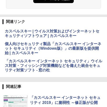
ション (32GB) 7インチディスプレイ、明
るさ自動調整、色調調節ライト、12週間
持続バッテリー、広告なし、メタリック
ブラック
関連リンク
￥27,980
カスペルスキー | ウイルス対策およびインターネットセ
キュリティソフトウェア | カスペルスキー
Amazon Kindle Colorsoft | 16GBストレ
ージ、防水、7インチカラーディスプレ
個人向けセキュリティ製品「カスペルスキー インターネ
イ、色調調節ライト、最大8週間持続バッ
ット セキュリティ（Windows版）」の最新版を提供開
テリー、広告無し、ブラック (2025年発
始 | カスペルスキー
売)
「カスペルスキー インターネット セキュリティ」ウイル
￥31,980
ス対策・フィッシング対策機能などを備えた統合セキュ
リティ対策ソフト - 窓の杜
New Amazon Kindle Scribe Colorsoft |
11インチカラーディスプレイ、64GBスト
レージ、ノート機能搭載、明るさ自動調
関連記事
整、色調調節ライト、プレミアムペン付
き、グラファイト
「カスペルスキー インターネット セキュ
￥115,980
リティ 2019」に脆弱性 ～修正版が公開