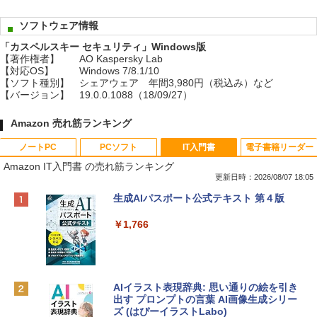
ソフトウェア情報
「カスペルスキー セキュリティ」Windows版
【著作権者】
AO Kaspersky Lab
【対応OS】
Windows 7/8.1/10
【ソフト種別】
シェアウェア 年間3,980円（税込み）など
【バージョン】
19.0.0.1088（18/09/27）
Amazon 売れ筋ランキング
ノートPC
PCソフト
IT入門書
電子書籍リーダー
Amazon IT入門書 の売れ筋ランキング
更新日時：2026/08/07 18:05
Apple 2026 MacBook Neo A18 Proチッ
Robloxギフトカード - 800 Robux 【限
生成AIパスポート公式テキスト 第４版
プ搭載13インチノートブック：AIとAppl
定バーチャルアイテムを含む】 【オンラ
e Intelligence、Liquid Retinaディスプ
インゲームコード】 ロブロックス | オン
￥1,766
レイ、8GBメモリ、512GB SSD、1080p
ラインコード版
FaceTime HDカメラ、Touch ID - インデ
ィゴ + 3年延長 AppleCare+ for 13インチ
￥1,300
MacBook Neo(A18 Pro)|ダウンロード版
AIイラスト表現辞典: 思い通りの絵を引き
￥162,598
出す プロンプトの言葉 AI画像生成シリー
Microsoft Office Home & Business 202
ズ (はぴーイラストLabo)
4(最新 永続版)|オンラインコード版|Wind