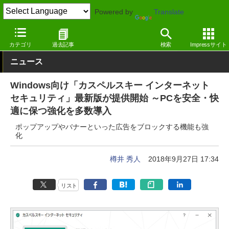
Powered by
Translate
窓の杜
セキュリティ
セキュリティ
Windows
カテゴリ
過去記事
検索
Impressサイト
ニュース
Windows向け「カスペルスキー インターネット
セキュリティ」最新版が提供開始 ～PCを安全・快
適に保つ強化を多数導入
ポップアップやバナーといった広告をブロックする機能も強
化
樽井 秀人
2018年9月27日 17:34
リスト