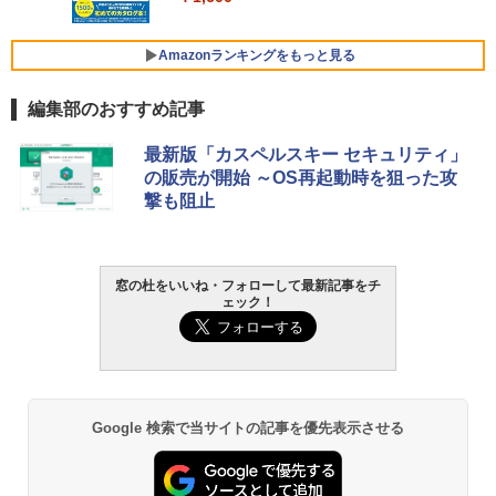
￥3,600
FMV ノートパソコン WE1-K3 (MS 365 P
ersonal/Copilotキー搭載/Win 11/15.6型/
Amazonランキングをもっと見る
Core i5/16GB/SSD 512GB/ホワイト) FM
VWK3E15W_AZ
編集部のおすすめ記事
￥139,880
Amazon Kindle Paperwhite (16GB) 7イ
最新版「カスペルスキー セキュリティ」
ンチディスプレイ、色調調節ライト、12
の販売が開始 ～OS再起動時を狙った攻
週間持続バッテリー、広告なし、ブラッ
撃も阻止
ク
￥22,980
窓の杜をいいね・フォローして最新記事をチ
ェック！
Amazon Kindle - 目に優しい、かさばら
ない、大きな画面で読みやすい、6週間持
続バッテリー、6インチディスプレイ電子
書籍リーダー、ブラック、16GB、広告な
し
￥16,980
Google 検索で当サイトの記事を優先表示させる
Kindle Paperwhite シグニチャーエディ