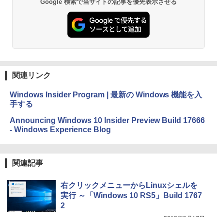
1冊ですべて身につくHTML & CSSとWe
Google 検索で当サイトの記事を優先表示させる
￥27,980
bデザイン入門講座［第2版］
Microsoft Office Home & Business 202
4(最新 永続版)|オンラインコード版|Wind
￥1,292
ows11、10/mac対応|PC2台
Amazon Kindle Paperwhite (16GB) 7イ
ンチディスプレイ、色調調節ライト、12
週間持続バッテリー、広告なし、ブラッ
￥39,582
ク
ClaudeCode いちばんやさしい 教科書:
非エンジニア 初心者 素人 でも安心 使い
関連リンク
￥22,980
方 マニュアル AI副業にもコンテンツ作成
Robloxギフトカード - 2,000 Robux 【限
にもKindle出版にも！ 非エンジニアのた
定バーチャルアイテムを含む】 【オンラ
Windows Insider Program | 最新の Windows 機能を入
めのAIコーディング入門シリーズ
インゲームコード】 ロブロックス | オン
手する
ラインコード版
Amazon Kindle Colorsoft | 16GBストレ
￥99
ージ、防水、7インチカラーディスプレ
Announcing Windows 10 Insider Preview Build 17666
イ、色調調節ライト、最大8週間持続バッ
￥3,200
- Windows Experience Blog
テリー、広告無し、ブラック (2025年発
売)
FM TOWNS ハイパー・カタログ: 本体ハ
ードウェア・市販ソフトウェアのパーフ
Windows版 | Minecraft (マインクラフ
￥31,980
ェクトリストと最新エミュレータ紹介
ト): Java & Bedrock Edition | オンライ
関連記事
ンコード版
￥1,600
New Amazon Kindle Scribe Colorsoft |
右クリックメニューからLinuxシェルを
￥3,600
11インチカラーディスプレイ、64GBスト
実行 ～「Windows 10 RS5」Build 1767
レージ、ノート機能搭載、明るさ自動調
2
整、色調調節ライト、プレミアムペン付