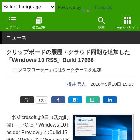
Powered by
Translate
窓の杜
システム・ファイル
システム
Windows
カテゴリ
過去記事
検索
Impressサイト
ニュース
クリップボードの履歴・クラウド同期を追加した
「Windows 10 RS5」Build 17666
「エクスプローラー」にはダークテーマを追加
樽井 秀人
2018年5月10日 15:55
リスト
米Microsoftは9日（現地時
間）、PC版「Windows 10 I
nsider Preview」のBuild 17
666（RS5）を“Windows Ins