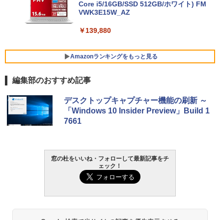
Core i5/16GB/SSD 512GB/ホワイト) FM
VWK3E15W_AZ
￥139,880
Amazonランキングをもっと見る
編集部のおすすめ記事
Robloxギフトカード - 800 Robux 【限
生成AIパスポート公式テキスト 第４版
Amazon Kindle - 目に優しい、かさばら
デスクトップキャプチャー機能の刷新 ～
定バーチャルアイテムを含む】 【オンラ
ない、大きな画面で読みやすい、6週間持
「Windows 10 Insider Preview」Build 1
インゲームコード】 ロブロックス | オン
続バッテリー、6インチディスプレイ電子
￥1,766
7661
ラインコード版
書籍リーダー、マッチャ、16GB、広告な
し
￥1,300
￥16,980
AIイラスト表現辞典: 思い通りの絵を引き
窓の杜をいいね・フォローして最新記事をチ
ェック！
出す プロンプトの言葉 AI画像生成シリー
Robloxギフトカード - 1000 Robux 【限
ズ (はぴーイラストLabo)
定バーチャルアイテムを含む】 【オンラ
Kindle Paperwhite シグニチャーエディ
インゲームコード】 ロブロックス |オン
ション (32GB) 7インチディスプレイ、明
ラインコード版
るさ自動調整、色調調節ライト、12週間
￥480
持続バッテリー、広告なし、メタリック
ブラック
￥1,600