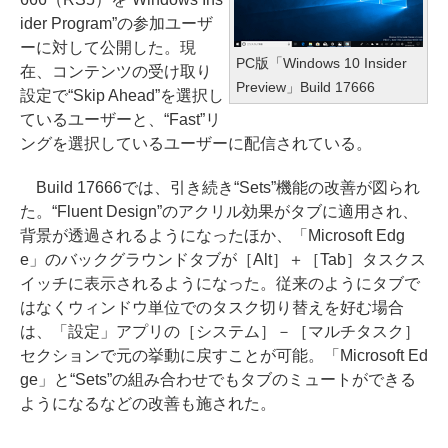
ider Program”の参加ユーザ
ーに対して公開した。現
PC版「Windows 10 Insider
在、コンテンツの受け取り
Preview」Build 17666
設定で“Skip Ahead”を選択し
ているユーザーと、“Fast”リ
ングを選択しているユーザーに配信されている。
Build 17666では、引き続き“Sets”機能の改善が図られ
た。“Fluent Design”のアクリル効果がタブに適用され、
背景が透過されるようになったほか、「Microsoft Edg
e」のバックグラウンドタブが［Alt］＋［Tab］タスクス
イッチに表示されるようになった。従来のようにタブで
はなくウィンドウ単位でのタスク切り替えを好む場合
は、「設定」アプリの［システム］－［マルチタスク］
セクションで元の挙動に戻すことが可能。「Microsoft Ed
ge」と“Sets”の組み合わせでもタブのミュートができる
ようになるなどの改善も施された。