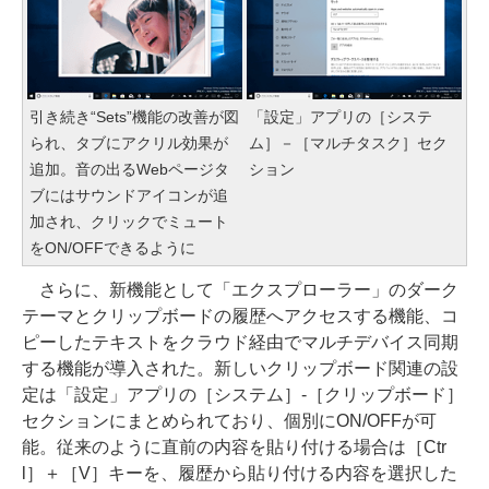
引き続き“Sets”機能の改善が図
「設定」アプリの［システ
られ、タブにアクリル効果が
ム］－［マルチタスク］セク
追加。音の出るWebページタ
ション
ブにはサウンドアイコンが追
加され、クリックでミュート
をON/OFFできるように
さらに、新機能として「エクスプローラー」のダーク
テーマとクリップボードの履歴へアクセスする機能、コ
ピーしたテキストをクラウド経由でマルチデバイス同期
する機能が導入された。新しいクリップボード関連の設
定は「設定」アプリの［システム］-［クリップボード］
セクションにまとめられており、個別にON/OFFが可
能。従来のように直前の内容を貼り付ける場合は［Ctr
l］＋［V］キーを、履歴から貼り付ける内容を選択した