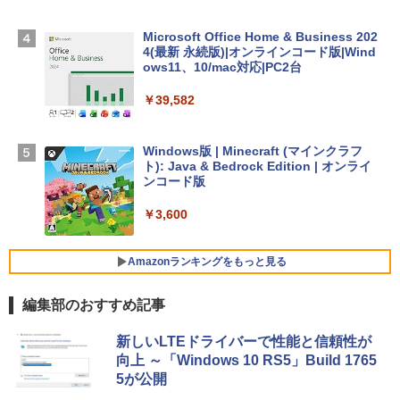
D - ミッドナイト
Microsoft Office Home & Business 202
￥278,800
4(最新 永続版)|オンラインコード版|Wind
ows11、10/mac対応|PC2台
【Amazon.co.jp限定】 HP ノートパソコ
￥39,582
ン 15-fd 15.6インチ 16GBメモリ 512GB
SSD インテル Core 5
Windows版 | Minecraft (マインクラフ
￥129,800
ト): Java & Bedrock Edition | オンライ
ンコード版
FMV ノートパソコン WE1-K3 (MS 365 P
￥3,600
ersonal/Copilotキー搭載/Win 11/15.6型/
Core i5/16GB/SSD 512GB/ホワイト) FM
VWK3E15W_AZ
Amazonランキングをもっと見る
￥139,880
編集部のおすすめ記事
生成AIパスポート公式テキスト 第４版
Amazon Kindle - 目に優しい、かさばら
新しいLTEドライバーで性能と信頼性が
ない、大きな画面で読みやすい、6週間持
向上 ～「Windows 10 RS5」Build 1765
続バッテリー、6インチディスプレイ電子
￥1,766
5が公開
書籍リーダー、マッチャ、16GB、広告な
し