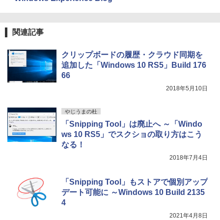
売)
FM TOWNS ハイパー・カタログ: 本体ハ
ードウェア・市販ソフトウェアのパーフ
￥31,980
ェクトリストと最新エミュレータ紹介
関連記事
￥1,600
New Amazon Kindle Scribe Colorsoft |
クリップボードの履歴・クラウド同期を
11インチカラーディスプレイ、64GBスト
追加した「Windows 10 RS5」Build 176
レージ、ノート機能搭載、明るさ自動調
66
整、色調調節ライト、プレミアムペン付
き、グラファイト
2018年5月10日
￥115,980
やじうまの杜
「Snipping Tool」は廃止へ ～「Windo
ws 10 RS5」でスクショの取り方はこう
なる！
2018年7月4日
「Snipping Tool」もストアで個別アップ
デート可能に ～Windows 10 Build 2135
4
2021年4月8日