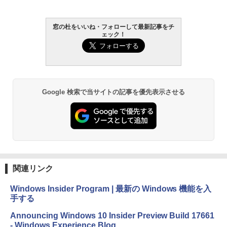
￥16,980
1冊ですべて身につくHTML & CSSとWe
窓の杜をいいね・フォローして最新記事をチ
ェック！
bデザイン入門講座［第2版］
Kindle Paperwhite シグニチャーエディ
ション (32GB) 7インチディスプレイ、明
￥1,292
るさ自動調整、色調調節ライト、12週間
持続バッテリー、広告なし、メタリック
ブラック
ClaudeCode いちばんやさしい 教科書:
Google 検索で当サイトの記事を優先表示させる
￥27,980
非エンジニア 初心者 素人 でも安心 使い
方 マニュアル AI副業にもコンテンツ作成
にもKindle出版にも！ 非エンジニアのた
めのAIコーディング入門シリーズ
Amazon Kindle Paperwhite (16GB) 7イ
ンチディスプレイ、色調調節ライト、12
￥99
週間持続バッテリー、広告なし、ブラッ
ク
関連リンク
￥22,980
AIイラスト表現辞典: 思い通りの絵を引き
出す プロンプトの言葉 AI画像生成シリー
Windows Insider Program | 最新の Windows 機能を入
ズ (はぴーイラストLabo)
手する
Amazon Kindle Colorsoft | 16GBストレ
￥480
ージ、防水、7インチカラーディスプレ
Announcing Windows 10 Insider Preview Build 17661
イ、色調調節ライト、最大8週間持続バッ
- Windows Experience Blog
テリー、広告無し、ブラック (2025年発