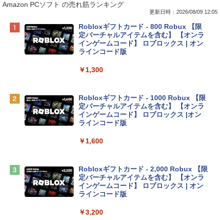
Amazon PCソフト の売れ筋ランキング
更新日時：2026/08/09 12:05
Apple 2026 MacBook Neo A18 Proチッ
Robloxギフトカード - 800 Robux 【限
プ搭載13インチノートブック：AIとAppl
定バーチャルアイテムを含む】 【オンラ
e Intelligenceのために設計、Liquid Ret
インゲームコード】 ロブロックス | オン
inaディスプレイ、8GBユニファイドメモ
ラインコード版
リ、256GB SSDストレージ、1080p Fac
eTime HDカメラ - インディゴ
￥1,300
￥119,800
Robloxギフトカード - 1000 Robux 【限
定バーチャルアイテムを含む】 【オンラ
tomtoc 360°保護 15.6 16インチ パソコ
インゲームコード】 ロブロックス |オン
ンケース Dell NEC Lavie ASUS HP dyna
ラインコード版
book Lenovo対応
￥1,600
￥2,952
Robloxギフトカード - 2,000 Robux 【限
Apple 2026 MacBook Air M5チップ搭載
定バーチャルアイテムを含む】 【オンラ
13インチノートブック：AIとApple Intell
インゲームコード】 ロブロックス | オン
igence、13.6インチLiquid Retinaディ
ラインコード版
スプレイ、16GBユニファイドメモリ、1
TB SSDストレージ、12MPセンターフレ
￥3,200
ームカメラ、日本語キーボード、Touch I