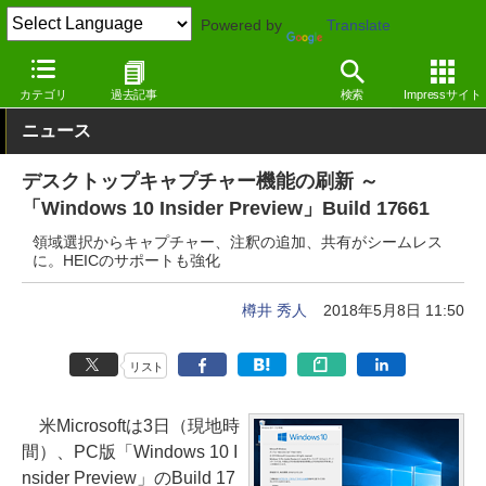
Powered by
Translate
窓の杜
システム・ファイル
システム
Windows
カテゴリ
過去記事
検索
Impressサイト
ニュース
デスクトップキャプチャー機能の刷新 ～
「Windows 10 Insider Preview」Build 17661
領域選択からキャプチャー、注釈の追加、共有がシームレス
に。HEICのサポートも強化
樽井 秀人
2018年5月8日 11:50
リスト
米Microsoftは3日（現地時
間）、PC版「Windows 10 I
nsider Preview」のBuild 17