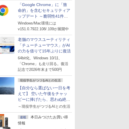
「Google Chrome」に「致
命的」を含むセキュリティア
ップデート ～脆弱性41件に
対処
Windows/Mac環境には
v151.0.7922.108/.109が展開中
老舗のマウスユーティリティ
「チューチューマウス」がAI
の力を借りて15年ぶりに復活
64bit化、Windows 10/11、
「Chrome」も走り回る。復活
記念で2026年末まで500円
現役学生がつづるAIとの生活
【自分なら選ばない一日を考
えて】 空いた午後をチャッ
ピーに捧げたら、思わぬ絶景
に出会った話
～現役学生がつづるAIとの生活
本日みつけたお買い得
連載
情報