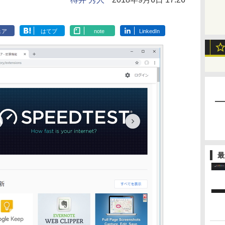
ェア
はてブ
note
LinkedIn
最