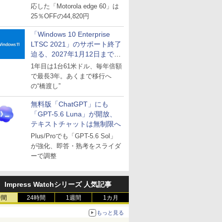
応した「Motorola edge 60」は
25％OFFの44,820円
「Windows 10 Enterprise
LTSC 2021」のサポート終了
迫る、2027年1月12日まで
～ESUは9月1日から販売
1年目は1台61米ドル、毎年倍額
で最長3年。あくまで移行へ
の“橋渡し”
無料版「ChatGPT」にも
「GPT-5.6 Luna」が開放、
テキストチャットは無制限へ
Plus/Proでも「GPT-5.6 Sol」
が強化、即答・熟考をスライダ
ーで調整
Impress Watchシリーズ 人気記事
時間
24時間
1週間
1カ月
もっと見る