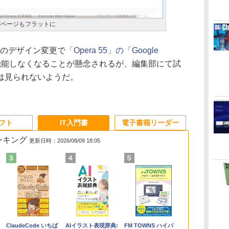
別ページもフラットに
ア”のデザイン変更で
「Opera 55」の「Google
機能しなくなることが懸念されるが、編集部にて試
は見られないようだ。
ソフト
IT入門書
電子書籍リーダー
ランキング
更新日時：2026/08/09 18:05
く
Apple 2026
Robloxギフトカード
ClaudeCode いちば
【Amazon.co.jp限
Microsoft Office
AIイラスト表現辞典:
FMV ノートパソコン
Windows版 |
FM TOWNS ハイパ