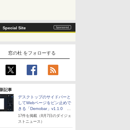
Special Site
窓の杜 をフォローする
新記事
デスクトップのサイドバーと
してWebページをピン止めで
きる「Demobar」v1.1.0 ほ
か
17件を掲載（8月7日のダイジェ
ストニュース）