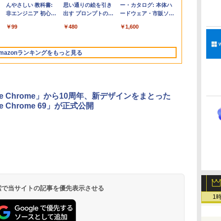
コ
定
MacBook Air M5チ
- 2,000 Robux 【限
んやさしい 教科書:
定】 HP ノートパソ
Home & Business
思い通りの絵を引き
WE1-K3 (MS 365
Minecraft (マインクラ
ー・カタログ: 本体ハ
ップ搭載13インチノ
定バーチャルアイテ
非エンジニア 初心者
コン 15-fd 15.6イン
2024(最新 永続版)|オ
出す プロンプトの言
Personal/Copilotキー
フト): Java & Bedrock
ードウェア・市販ソフ
ートブック：AIと
ムを含む】 【オンラ
素人 でも安心 使い方
チ 16GBメモリ
ンラインコード
葉 AI画像生成シリー
搭載/Win 11/15.6
Edition | オンラインコ
トウェアのパーフェク
￥278,800
￥3,200
￥99
￥129,800
￥39,582
￥480
￥139,880
￥3,600
￥1,600
Apple Intelligence、
インゲームコード】
マニュアル AI副業に
512GB SSD インテ
版|Windows11、
ズ (はぴーイラスト
型/Core i5/16GB/SSD
ード版
トリストと最新エミュ
イ
13.6インチLiquid
ロブロックス | オン
もコンテンツ作成に
ル Core 5
10/mac対応|PC2台
Labo)
512GB/ホワイト)
レータ紹介
Retinaディスプレ
ラインコード版
もKindle出版にも！
FMVWK3E15W_AZ
mazonランキングをもっと見る
イ、16GBユニファイ
非エンジニアのため
ドメモリ、1TB SSD
のAIコーディング入
ストレージ、12MPセ
門シリーズ
ンターフレームカメ
ラ、日本語キーボー
gle Chrome」から10周年、新デザインをまとった
ド、Touch ID - ミッ
le Chrome 69」が正式公開
ドナイト
Amazon Kindle
Amazon Kindle
New Amazon Kindle
Paperwhite (16GB)
Colorsoft | 16GBス
Scribe Colorsoft | 11
7インチディスプレ
トレージ、防水、7イ
インチカラーディスプ
イ、色調調節ライ
ンチカラーディスプ
レイ、64GBストレー
￥22,980
￥31,980
￥115,980
 検索で当サイトの記事を優先表示させる
ト、12週間持続バッ
レイ、色調調節ライ
ジ、ノート機能搭載、
テリー、広告なし、
ト、最大8週間持続バ
明るさ自動調整、色調
1
ブラック
ッテリー、広告無
調節ライト、プレミア
し、ブラック (2025
ムペン付き、グラファ