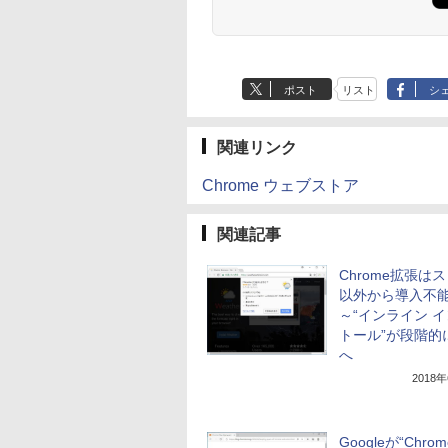
し
ブラック
ポスト
リスト
シ
関連リンク
Chrome ウェブストア
関連記事
Chrome拡張は
以外から導入不
～“インライン 
トール”が段階的
へ
2018
Googleが“Chro