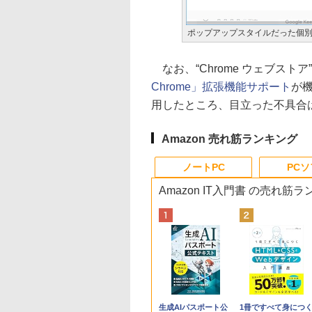
ポップアップスタイルだった個
なお、“Chrome ウェブスト
Chrome」拡張機能サポート
が
用したところ、目立った不具合
Amazon 売れ筋ランキング
ノートPC
PC
Amazon IT入門書 の売れ筋
Apple 2026
Robloxギフトカード
生成AIパスポート公
tomtoc 360°保護
Robloxギフトカード
1冊ですべて身につ