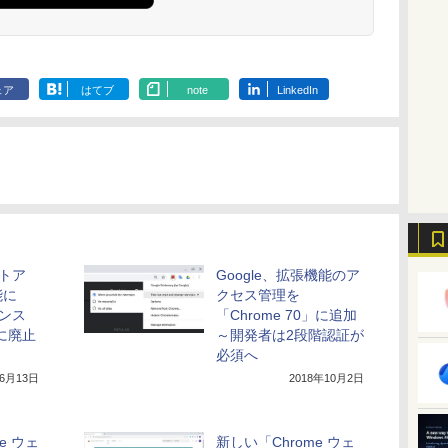
年発売)
イト
ェア
はてブ
note
LinkedIn
ストア
Google、拡張機能のア
能に
クセス管理を
インス
「Chrome 70」に追加
に廃止
～開発者は2段階認証が
必須へ
年6月13日
2018年10月2日
me ウェ
新しい「Chrome ウェ