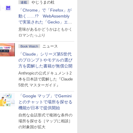
やじうまの杜
連載
「Chrome」で「Firefox」が
動く……!? WebAssembly
で実装された「Gecko」エン
ジン
意味があるかどうかはともかく
ロマンたっぷり
ニュース
Book Watch
「Claude」シリーズ第5世代
のプロンプトやモデルの選び
方を図解した書籍が無償公開
Anthropicの公式ドキュメント2
本を日本語で図解した『Claude
5世代 マスターガイド』
「Google マップ」でGemini
とのチャットで場所を探せる
機能が日本で提供開始
自然な会話形式で複雑な条件の
場所を探せる［マップに相談］
の対象国が拡大