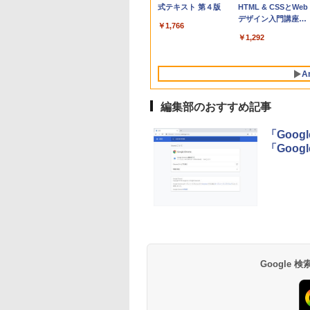
MacBook Neo A18
- 800 Robux 【限定
式テキスト 第４版
15.6 16インチ パソ
- 1000 Robux 【限
HTML & CSSとWeb
Proチップ搭載13イ
バーチャルアイテム
ンケース Dell NEC
バーチャルアイテム
デザイン入門講座
￥1,766
ンチノートブック：
を含む】 【オンライ
Lavie ASUS HP
を含む】 【オンライ
［第2版］
￥113,748
￥1,300
￥2,952
￥1,600
￥1,292
AIとApple
ンゲームコード】 ロ
dynabook Lenovo
ンゲームコード】 ロ
Intelligenceのために
ブロックス | オンラ
対応
ブロックス |オンラ
設計、Liquid Retina
インコード版
ンコード版
A
ディスプレイ、8GB
ユニファイドメモ
リ、256GB SSDスト
編集部のおすすめ記事
レージ、1080p
FaceTime HDカメラ
「Goo
- インディゴ
「Goog
Amazon Kindle - 目
Kindle Paperwhite
に優しい、かさばら
シグニチャーエディ
ない、大きな画面で
ション (32GB) 7イン
読みやすい、6週間持
チディスプレイ、明
￥16,980
￥27,980
Google
続バッテリー、6イン
るさ自動調整、色調
チディスプレイ電子
調節ライト、12週間
書籍リーダー、マッ
持続バッテリー、広
チャ、16GB、広告な
告なし、メタリック