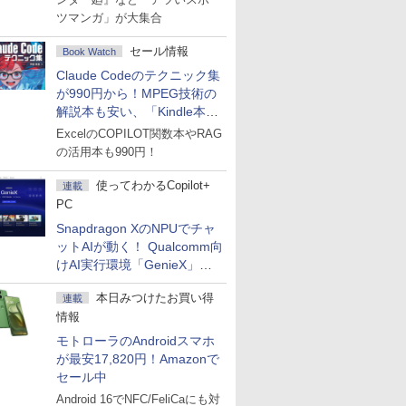
ツマンガ」が大集合
セール情報
Book Watch
Claude Codeのテクニック集
が990円から！MPEG技術の
解説本も安い、「Kindle本サ
マーセール」第2弾開始！
ExcelのCOPILOT関数本やRAG
の活用本も990円！
使ってわかるCopilot+
連載
PC
Snapdragon XのNPUでチャ
ットAIが動く！ Qualcomm向
けAI実行環境「GenieX」を
試してみた
本日みつけたお買い得
連載
情報
モトローラのAndroidスマホ
が最安17,820円！Amazonで
セール中
Android 16でNFC/FeliCaにも対