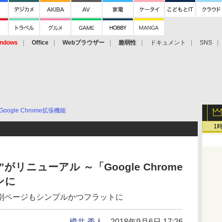
ndows
Office
Webブラウザー
脆弱性
ドキュメント
SNS
Google Chrome拡張機能
1
”がリニューアル ～「Google Chrome
ンに
別ページもシンプルかつフラットに
樽井 秀人
2018年9月6日 17:26