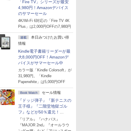
「Fire TV」シリーズが最安
4,980円！Amazonデバイス
のサマーセール
4K/Wi-Fi 6対応の「Fire TV 4K
Plus」は2,000円OFFの7,980円
本日みつけたお買い得
連載
情報
Kindle電子書籍リーダーが最
大8,000円OFF！Amazonデ
バイスがサマーセール中
カラー版「Kindle Colorsoft」が
31,980円。「Kindle
Paperwhite」は5,000円OFF
セール情報
Book Watch
『ドッジ弾子』『新テニスの
王子様』『二階堂地獄ゴル
フ』などが50％還元！
Amazonマンガ週末セール
『リアル』『ハナバス』
『MAJOR 2nd』『オールラウ
ンダー廻』など「アツいスポー