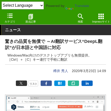
Powered by
Translate
窓の杜
オフィス・ドキュメント
ドキュメント
Windows
カテゴリ
過去記事
検索
Impressサイト
ニュース
驚きの品質を無償で ～AI翻訳サービス“DeepL翻
訳”が日本語と中国語に対応
Windows/Mac向けのデスクトップアプリも無償提供。
［Ctrl］＋［C］キー連打で手軽に翻訳
樽井 秀人
2020年3月23日 14:09
リスト