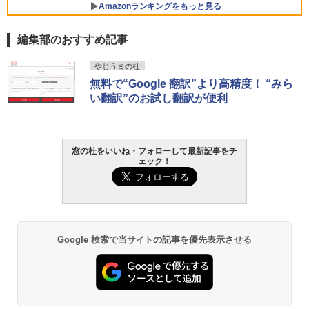
Amazonランキングをもっと見る
編集部のおすすめ記事
Robloxギフトカード - 800 Robux 【限
生成AIパスポート公式テキスト 第４版
Amazon Kindle Paperwhite (16GB) 7イ
やじうまの杜
定バーチャルアイテムを含む】 【オンラ
ンチディスプレイ、色調調節ライト、12
無料で“Google 翻訳”より高精度！ “みら
インゲームコード】 ロブロックス | オン
週間持続バッテリー、広告なし、ブラッ
￥1,766
い翻訳”のお試し翻訳が便利
ラインコード版
ク
￥1,300
￥27,980
AIイラスト表現辞典: 思い通りの絵を引き
窓の杜をいいね・フォローして最新記事をチ
出す プロンプトの言葉 AI画像生成シリー
ェック！
Microsoft Office Home & Business 202
Amazon Kindle - 目に優しい、かさばら
ズ (はぴーイラストLabo)
4(最新 永続版)|オンラインコード版|Wind
ない、大きな画面で読みやすい、6週間持
ows11、10/mac対応|PC2台
続バッテリー、6インチディスプレイ電子
書籍リーダー、ブラック、16GB、広告な
￥480
し
￥39,582
￥19,980
ClaudeCode いちばんやさしい 教科書:
Google 検索で当サイトの記事を優先表示させる
非エンジニア 初心者 素人 でも安心 使い
Robloxギフトカード - 2,000 Robux 【限
方 マニュアル AI副業にもコンテンツ作成
定バーチャルアイテムを含む】 【オンラ
にもKindle出版にも！ 非エンジニアのた
インゲームコード】 ロブロックス | オン
Kindle Paperwhite シグニチャーエディ
めのAIコーディング入門シリーズ
ラインコード版
ション (32GB) 7インチディスプレイ、明
るさ自動調整、色調調節ライト、12週間