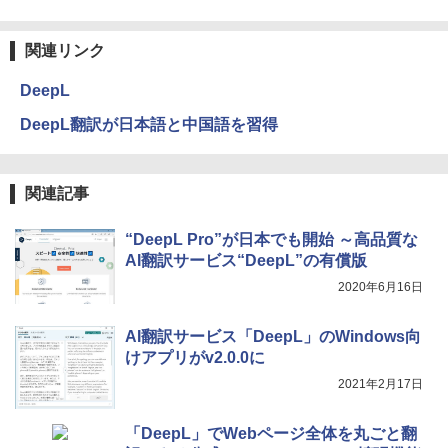
持続バッテリー、広告なし、メタリック
￥99
￥3,200
ブラック
関連リンク
￥32,980
FM TOWNS ハイパー・カタログ: 本体ハ
Robloxギフトカード - 1000 Robux 【限
ードウェア・市販ソフトウェアのパーフ
定バーチャルアイテムを含む】 【オンラ
DeepL
ェクトリストと最新エミュレータ紹介
インゲームコード】 ロブロックス |オン
ラインコード版
Amazon Kindle Colorsoft | 16GBストレ
DeepL翻訳が日本語と中国語を習得
ージ、防水、7インチカラーディスプレ
￥1,600
イ、色調調節ライト、最大8週間持続バッ
￥1,600
テリー、広告無し、ブラック (2025年発
売)
1冊ですべて身につくHTML & CSSとWe
関連記事
bデザイン入門講座［第2版］
Microsoft Office Home 2024(最新 永続
￥39,980
版)|オンラインコード版|Windows11、1
“DeepL Pro”が日本でも開始 ～高品質な
0/mac対応|PC2台
￥2,326
AI翻訳サービス“DeepL”の有償版
New Amazon Kindle Scribe Colorsoft |
￥37,224
2020年6月16日
11インチカラーディスプレイ、64GBスト
レージ、ノート機能搭載、明るさ自動調
整、色調調節ライト、プレミアムペン付
AI翻訳サービス「DeepL」のWindows向
き、グラファイト
けアプリがv2.0.0に
￥115,980
2021年2月17日
「DeepL」でWebページ全体を丸ごと翻