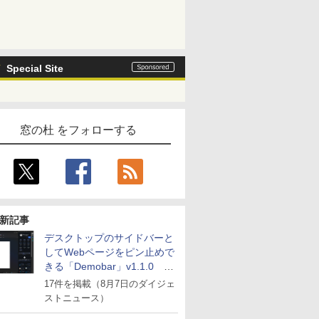
Special Site
窓の杜 をフォローする
新記事
デスクトップのサイドバーと
してWebページをピン止めで
きる「Demobar」v1.1.0 ほ
か
17件を掲載（8月7日のダイジェ
ストニュース）