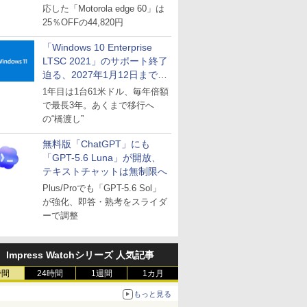
応した「Motorola edge 60」は
25％OFFの44,820円
「Windows 10 Enterprise
LTSC 2021」のサポート終了
迫る、2027年1月12日まで
～ESUは9月1日から販売
1年目は1台61米ドル、毎年倍額
で最長3年。あくまで移行へ
の“橋渡し”
無料版「ChatGPT」にも
「GPT-5.6 Luna」が開放、
テキストチャットは無制限へ
Plus/Proでも「GPT-5.6 Sol」
が強化、即答・熟考をスライダ
ーで調整
Impress Watchシリーズ 人気記事
時間
24時間
1週間
1カ月
もっと見る