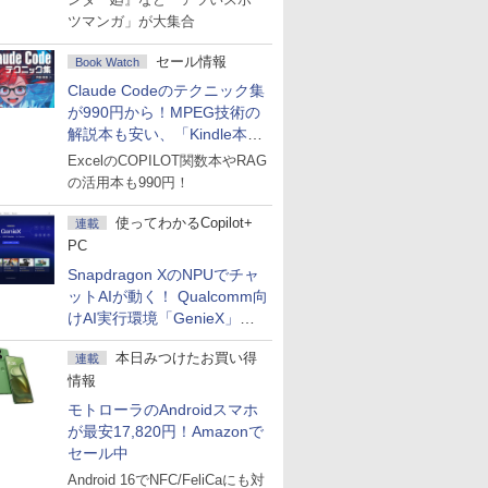
ツマンガ」が大集合
セール情報
Book Watch
Claude Codeのテクニック集
が990円から！MPEG技術の
解説本も安い、「Kindle本サ
マーセール」第2弾開始！
ExcelのCOPILOT関数本やRAG
の活用本も990円！
使ってわかるCopilot+
連載
PC
Snapdragon XのNPUでチャ
ットAIが動く！ Qualcomm向
けAI実行環境「GenieX」を
試してみた
本日みつけたお買い得
連載
情報
モトローラのAndroidスマホ
が最安17,820円！Amazonで
セール中
Android 16でNFC/FeliCaにも対