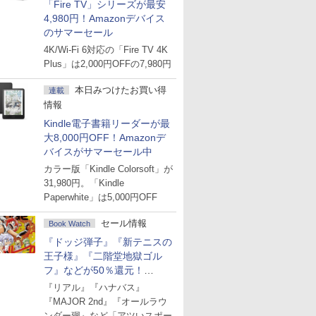
「Fire TV」シリーズが最安
4,980円！Amazonデバイス
のサマーセール
4K/Wi-Fi 6対応の「Fire TV 4K
Plus」は2,000円OFFの7,980円
本日みつけたお買い得
連載
情報
Kindle電子書籍リーダーが最
大8,000円OFF！Amazonデ
バイスがサマーセール中
カラー版「Kindle Colorsoft」が
31,980円。「Kindle
Paperwhite」は5,000円OFF
セール情報
Book Watch
『ドッジ弾子』『新テニスの
王子様』『二階堂地獄ゴル
フ』などが50％還元！
Amazonマンガ週末セール
『リアル』『ハナバス』
『MAJOR 2nd』『オールラウ
ンダー廻』など「アツいスポー