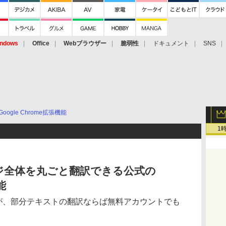
ndows
Office
Webブラウザー
脆弱性
ドキュメント
SNS
Google Chrome拡張機能
1
ページ全体を丸ごと翻訳できる公式の
能
要だが、部分テキストの翻訳ならば無料アカウントでも