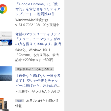
「Google Chrome」に「致
命的」を含むセキュリティア
ップデート ～脆弱性41件に
対処
Windows/Mac環境には
v151.0.7922.108/.109が展開中
老舗のマウスユーティリティ
「チューチューマウス」がAI
の力を借りて15年ぶりに復活
64bit化、Windows 10/11、
「Chrome」も走り回る。復活
記念で2026年末まで500円
現役学生がつづるAIとの生活
【自分なら選ばない一日を考
えて】 空いた午後をチャッ
ピーに捧げたら、思わぬ絶景
に出会った話
～現役学生がつづるAIとの生活
本日みつけたお買い得
連載
情報