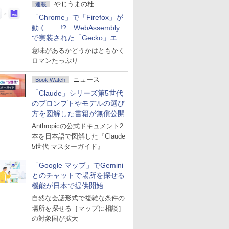
やじうまの杜
連載
「Chrome」で「Firefox」が
動く……!? WebAssembly
で実装された「Gecko」エン
ジン
意味があるかどうかはともかく
ロマンたっぷり
ニュース
Book Watch
「Claude」シリーズ第5世代
のプロンプトやモデルの選び
方を図解した書籍が無償公開
Anthropicの公式ドキュメント2
本を日本語で図解した『Claude
5世代 マスターガイド』
「Google マップ」でGemini
とのチャットで場所を探せる
機能が日本で提供開始
自然な会話形式で複雑な条件の
場所を探せる［マップに相談］
の対象国が拡大