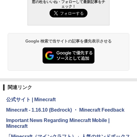
1冊ですべて身につくHTML & CSSとWe
窓の杜をいいね・フォローして最新記事をチ
ェック！
bデザイン入門講座［第2版］
Robloxギフトカード - 2,000 Robux 【限
定バーチャルアイテムを含む】 【オンラ
Kindle Paperwhite シグニチャーエディ
インゲームコード】 ロブロックス | オン
ション (32GB) 7インチディスプレイ、明
￥1,292
ラインコード版
るさ自動調整、色調調節ライト、12週間
持続バッテリー、広告なし、メタリック
ブラック
￥3,200
ClaudeCode いちばんやさしい 教科書:
Google 検索で当サイトの記事を優先表示させる
￥27,980
非エンジニア 初心者 素人 でも安心 使い
方 マニュアル AI副業にもコンテンツ作成
Robloxギフトカード - 1000 Robux 【限
にもKindle出版にも！ 非エンジニアのた
定バーチャルアイテムを含む】 【オンラ
めのAIコーディング入門シリーズ
インゲームコード】 ロブロックス |オン
Amazon Kindle Paperwhite (16GB) 7イ
ラインコード版
ンチディスプレイ、色調調節ライト、12
￥99
週間持続バッテリー、広告なし、ブラッ
ク
￥1,600
関連リンク
￥22,980
AIイラスト表現辞典: 思い通りの絵を引き
出す プロンプトの言葉 AI画像生成シリー
Microsoft Office Home & Business 202
公式サイト | Minecraft
ズ (はぴーイラストLabo)
4(最新 永続版)|オンラインコード版|Wind
ows11、10/mac対応|PC2台
Amazon Kindle Colorsoft | 16GBストレ
Minecraft - 1.16.10 (Bedrock) ・ Minecraft Feedback
￥480
ージ、防水、7インチカラーディスプレ
イ、色調調節ライト、最大8週間持続バッ
￥39,582
Important News Regarding Minecraft Mobile |
テリー、広告無し、ブラック (2025年発
Minecraft
売)
FM TOWNS ハイパー・カタログ: 本体ハ
ードウェア・市販ソフトウェアのパーフ
Robloxギフトカード - 10,000 Robux
「Minecraft（マインクラフト）」人気のサンドボックス