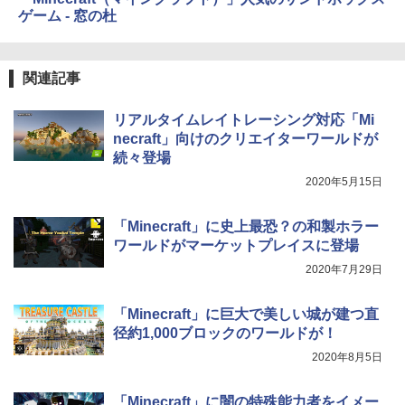
￥31,980
ェクトリストと最新エミュレータ紹介
【限定バーチャルアイテムを含む】 【オ
ゲーム - 窓の杜
ンラインゲームコード】 ロブロックス |
￥1,600
オンラインコード版
New Amazon Kindle Scribe Colorsoft |
11インチカラーディスプレイ、64GBスト
￥14,500
関連記事
レージ、ノート機能搭載、明るさ自動調
整、色調調節ライト、プレミアムペン付
き、グラファイト
リアルタイムレイトレーシング対応「Mi
necraft」向けのクリエイターワールドが
￥115,980
続々登場
2020年5月15日
「Minecraft」に史上最恐？の和製ホラー
ワールドがマーケットプレイスに登場
2020年7月29日
「Minecraft」に巨大で美しい城が建つ直
径約1,000ブロックのワールドが！
2020年8月5日
「Minecraft」に闇の特殊能力者をイメー