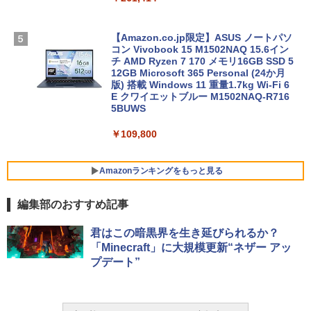
【Amazon.co.jp限定】ASUS ノートパソ
コン Vivobook 15 M1502NAQ 15.6イン
チ AMD Ryzen 7 170 メモリ16GB SSD 5
12GB Microsoft 365 Personal (24か月
版) 搭載 Windows 11 重量1.7kg Wi-Fi 6
E クワイエットブルー M1502NAQ-R716
5BUWS
￥109,800
Amazonランキングをもっと見る
編集部のおすすめ記事
Robloxギフトカード - 800 Robux 【限
生成AIパスポート公式テキスト 第４版
Amazon Kindle - 目に優しい、かさばら
君はこの暗黒界を生き延びられるか？
定バーチャルアイテムを含む】 【オンラ
ない、大きな画面で読みやすい、6週間持
「Minecraft」に大規模更新“ネザー アッ
インゲームコード】 ロブロックス | オン
続バッテリー、6インチディスプレイ電子
￥1,766
プデート”
ラインコード版
書籍リーダー、マッチャ、16GB、広告な
し
￥1,300
￥16,980