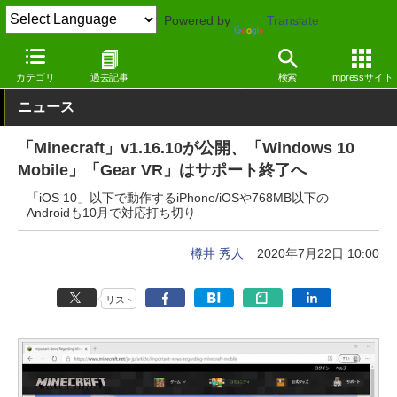
Powered by
Translate
窓の杜
エンタメ
ゲーム
Windows
カテゴリ
過去記事
検索
Impressサイト
ニュース
「Minecraft」v1.16.10が公開、「Windows 10
Mobile」「Gear VR」はサポート終了へ
「iOS 10」以下で動作するiPhone/iOSや768MB以下の
Androidも10月で対応打ち切り
樽井 秀人
2020年7月22日 10:00
リスト