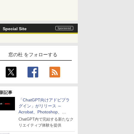
Special Site
窓の杜 をフォローする
新記事
「ChatGPT向けアドビプラ
グイン」がリリース ～
Acrobat、Photoshop、
Premiereなどの機能を1つの
ChatGPT内で完結する新たなク
プラグインに統合
リエイティブ体験を提供