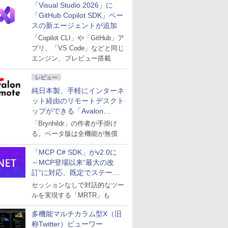
「Visual Studio 2026」に
「GitHub Copilot SDK」ベー
スの新エージェントが追加
「Copilot CLI」や「GitHub」ア
プリ、「VS Code」などと同じ
エンジン、プレビュー搭載
レビュー
純日本製、手軽にインターネ
ット経由のリモートデスクト
ップができる「Avalon
remote」
「Brynhildr」の作者が手掛け
る。ベータ版は全機能が無償
「MCP C# SDK」がv2.0に
～MCP登場以来“最大の改
訂”に対応、既定でステート
レスへ
セッションなしで対話的なツー
ルを実現する「MRTR」も
多機能マルチカラム型X（旧
称Twitter）ビューワー