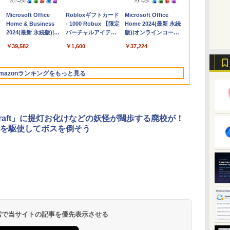
Apple 2026
Microsoft Office
【Amazon.co.jp限
Robloxギフトカード
FMV ノートパソコン
Microsoft Office
コ
MacBook Air M5チ
Home & Business
定】 HP ノートパソ
- 1000 Robux 【限定
WE1-K3 (MS 365
Home 2024(最新 永続
ップ搭載13インチノ
2024(最新 永続版)|オ
コン 15-fd 15.6イン
バーチャルアイテム
Personal/Copilotキー
版)|オンラインコード
ートブック：AIと
ンラインコード
チ 16GBメモリ
を含む】 【オンライ
搭載/Win 11/15.6
版|Windows11、
￥347,600
￥39,582
￥129,800
￥1,600
￥120,000
￥37,224
Apple Intelligence、
版|Windows11、
512GB SSD インテ
ンゲームコード】 ロ
型/Core i5/16GB/SSD
10/mac対応|PC2台
13.6インチLiquid
10/mac対応|PC2台
ル Core 5
ブロックス |オンライ
512GB/ホワイト)
Retinaディスプレ
ンコード版
FMVWK3E15W_AZ
mazonランキングをもっと見る
イ、24GBユニファイ
ドメモリ、1TB
SSD、12MPセンター
フレームカメラ、
Touch ID - ミッドナ
ecraft」に提灯お化けなどの妖怪が闊歩する廃校が！
イト + 3年延長
を駆使してボスを倒そう
AppleCare+ for 13イ
ンチMacBook
Air(M5)|ダウンロー
ド版
ClaudeCode いちば
Kindle Paperwhite
FM TOWNS ハイパ
Amazon Kindle
1冊ですべて身につく
New Amazon Kindle
んやさしい 教科書:
シグニチャーエディ
ー・カタログ: 本体
Colorsoft | 16GBス
HTML & CSSとWebデ
Scribe Colorsoft | 11
非エンジニア 初心者
ション (32GB) 7イン
ハードウェア・市販
トレージ、防水、7イ
ザイン入門講座［第2
インチカラーディスプ
持
素人 でも安心 使い方
チディスプレイ、明
ソフトウェアのパー
ンチカラーディスプ
版］
レイ、64GBストレー
￥99
￥32,980
￥1,600
￥39,980
￥2,326
￥115,980
 検索で当サイトの記事を優先表示させる
ン
マニュアル AI副業に
るさ自動調整、色調
フェクトリストと最
レイ、色調調節ライ
ジ、ノート機能搭載、
もコンテンツ作成に
調節ライト、12週間
新エミュレータ紹介
ト、最大8週間持続バ
明るさ自動調整、色調