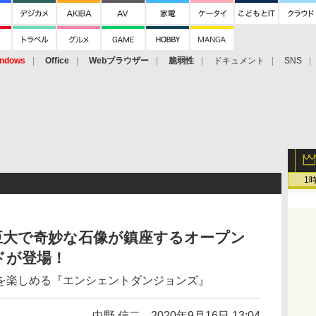
ndows
Office
Webブラウザー
脆弱性
ドキュメント
SNS
1
3体の巨大で奇妙な石像が鎮座するオープン
ドが登場！
を楽しめる『エンシェントダンジョンズ』
中野 信二
2020年9月16日 13:04