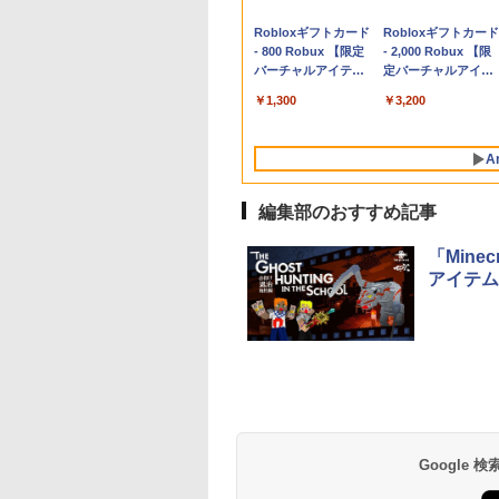
Apple 2026
Robloxギフトカード
tomtoc 360°保護
Robloxギフトカード
MacBook Neo A18
- 800 Robux 【限定
15.6 16インチ パソ
- 2,000 Robux 【限
Proチップ搭載13イ
バーチャルアイテム
ンケース Dell NEC
定バーチャルアイテ
ンチノートブック：
を含む】 【オンライ
Lavie ASUS HP
ムを含む】 【オンラ
￥162,598
￥1,300
￥2,952
￥3,200
AIとApple
ンゲームコード】 ロ
dynabook Lenovo
インゲームコード】
Intelligence、Liquid
ブロックス | オンラ
対応
ロブロックス | オン
Retinaディスプレ
インコード版
ラインコード版
A
イ、8GBメモリ、
512GB SSD、1080p
FaceTime HDカメ
編集部のおすすめ記事
ラ、Touch ID - イン
ディゴ + 3年延長
「Min
AppleCare+ for 13イ
アイテム
ンチMacBook
Neo(A18 Pro)|ダウン
ロード版
生成AIパスポート公
Amazon Kindle
AIイラスト表現辞典:
Amazon Kindle - 目
式テキスト 第４版
Paperwhite (16GB)
思い通りの絵を引き
に優しい、かさばら
7インチディスプレ
出す プロンプトの言
ない、大きな画面で
￥1,766
イ、色調調節ライ
葉 AI画像生成シリー
読みやすい、6週間
￥27,980
￥480
￥19,980
Google
ト、12週間持続バッ
ズ (はぴーイラスト
続バッテリー、6イ
テリー、広告なし、
Labo)
チディスプレイ電子