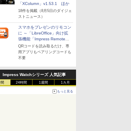
「XColumn」v1.53.1 ほか
18件を掲載（8月5日のダイジェ
ストニュース）
スマホをプレゼンのリモコン
に ～「LibreOffice」向け拡
張機能「Impress Remote」
が公開
QRコードを読み取るだけ、専
用アプリもペアリングコードも
不要
Impress Watchシリーズ 人気記事
時間
24時間
1週間
1カ月
もっと見る