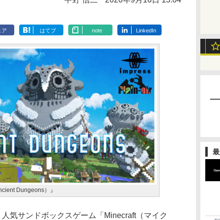
ェア
はてブ
note
LinkedIn
最
nt Dungeons）』
気サンドボックスゲーム「Minecraft（マイク