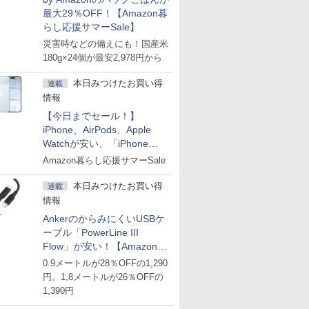
最大29％OFF！【Amazon暮
らし応援サマーSale】
災害時などの備えにも！国産米
180g×24個が最安2,978円から
本日みつけたお買い得
連載
情報
【今日までセール！】
iPhone、AirPods、Apple
Watchが安い、「iPhone
Air」256GB版が139,800円な
Amazon暮らし応援サマーSale
ど
本日みつけたお買い得
連載
情報
AnkerのからみにくいUSBケ
ーブル「PowerLine III
Flow」が安い！【Amazon暮
らし応援サマーSale】
0.9メートルが28％OFFの1,290
円。1,8メートルが26％OFFの
1,390円